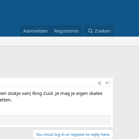
Aanmelden
Registreren
Zoeken
#1
een stukje van) Ring Zuid. Je mag je eigen skates
etten.
You must log in or register to reply here.