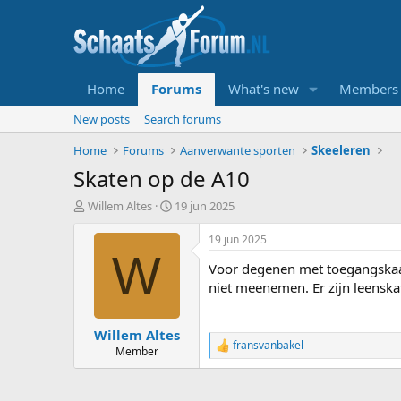
Home
Forums
What's new
Members
New posts
Search forums
Home
Forums
Aanverwante sporten
Skeeleren
Skaten op de A10
T
S
Willem Altes
19 jun 2025
o
t
p
a
19 jun 2025
i
r
W
Voor degenen met toegangskaartj
c
t
s
d
niet meenemen. Er zijn leenskat
t
a
a
t
Willem Altes
r
u
fransvanbakel
t
m
R
Member
e
e
a
r
c