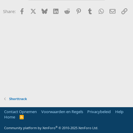
Facebook
X
Bluesky
LinkedIn
Reddit
Pinterest
Tumblr
WhatsApp
E-mail
Li
Share:
Shorttrack
Contact Opnemen
Voorwaarden en Regels
Privacybeleid
Help
Home
R
S
S
®
Community platform by XenForo
© 2010-2025 XenForo Ltd.