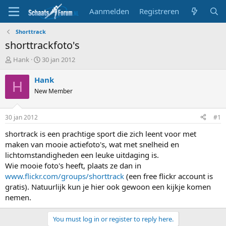
Aanmelden
Registreren
Shorttrack
shorttrackfoto's
T
S
Hank
30 jan 2012
o
t
p
a
Hank
H
i
r
New Member
c
t
s
d
t
a
30 jan 2012
#1
a
t
r
u
shortrack is een prachtige sport die zich leent voor met
t
m
maken van mooie actiefoto's, wat met snelheid en
e
lichtomstandigheden een leuke uitdaging is.
r
Wie mooie foto's heeft, plaats ze dan in
www.flickr.com/groups/shorttrack
(een free flickr account is
gratis). Natuurlijk kun je hier ook gewoon een kijkje komen
nemen.
You must log in or register to reply here.