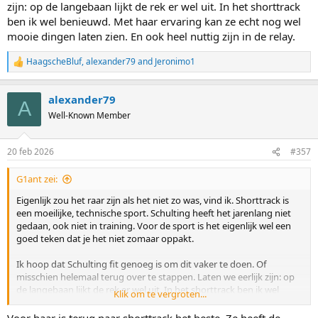
zijn: op de langebaan lijkt de rek er wel uit. In het shorttrack
ben ik wel benieuwd. Met haar ervaring kan ze echt nog wel
mooie dingen laten zien. En ook heel nuttig zijn in de relay.
HaagscheBluf
,
alexander79
and
Jeronimo1
R
e
a
alexander79
c
A
t
Well-Known Member
i
o
n
20 feb 2026
#357
s
:
G1ant zei:
Eigenlijk zou het raar zijn als het niet zo was, vind ik. Shorttrack is
een moeilijke, technische sport. Schulting heeft het jarenlang niet
gedaan, ook niet in training. Voor de sport is het eigenlijk wel een
goed teken dat je het niet zomaar oppakt.
Ik hoop dat Schulting fit genoeg is om dit vaker te doen. Of
misschien helemaal terug over te stappen. Laten we eerlijk zijn: op
de langebaan lijkt de rek er wel uit. In het shorttrack ben ik wel
Klik om te vergroten...
benieuwd. Met haar ervaring kan ze echt nog wel mooie dingen
laten zien. En ook heel nuttig zijn in de relay.
Voor haar is terug naar shorttrack het beste. Ze heeft de