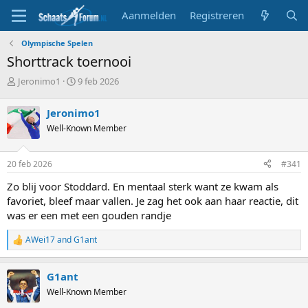
Aanmelden
Registreren
Olympische Spelen
Shorttrack toernooi
T
S
Jeronimo1
9 feb 2026
o
t
p
a
Jeronimo1
i
r
Well-Known Member
c
t
s
d
t
a
20 feb 2026
#341
a
t
r
u
Zo blij voor Stoddard. En mentaal sterk want ze kwam als
t
m
favoriet, bleef maar vallen. Je zag het ook aan haar reactie, dit
e
was er een met een gouden randje
r
AWei17
and
G1ant
R
e
a
G1ant
c
t
Well-Known Member
i