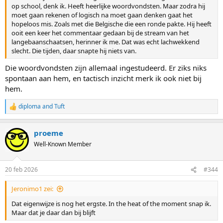
op school, denk ik. Heeft heerlijke woordvondsten. Maar zodra hij
moet gaan rekenen of logisch na moet gaan denken gaat het
hopeloos mis. Zoals met die Belgische die een ronde pakte. Hij heeft
ooit een keer het commentaar gedaan bij de stream van het
langebaanschaatsen, herinner ik me. Dat was echt lachwekkend
slecht. Die tijden, daar snapte hij niets van.
Die woordvondsten zijn allemaal ingestudeerd. Er ziks niks
spontaan aan hem, en tactisch inzicht merk ik ook niet bij
hem.
diploma
and
Tuft
R
e
a
proeme
c
t
Well-Known Member
i
o
n
20 feb 2026
#344
s
:
Jeronimo1 zei:
Dat eigenwijze is nog het ergste. In the heat of the moment snap ik.
Maar dat je daar dan bij blijft