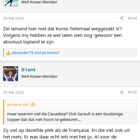
t
Well-Known Member
i
o
n
20 feb 2026
#354
s
:
Zei iemand hier niet dat Korea ‘helemaal weggezakt is’?
Volgens mij hebben ze wel laten zien nog ‘gewoon’ een
absoluut topland te zijn
alexander79
and
Jeronimo1
R
e
a
G1ant
c
t
Well-Known Member
i
o
n
20 feb 2026
#355
s
:
proeme zei:
maar waarom viel die Canadese? Ook Sarault is een dusdanige
topper dat dat niet hoort te gebeuren...
Zij viel op dezelfde plek als de Française. En die viel ook uit
het niets. Er was daar echt iets met het ijs. Al voor de