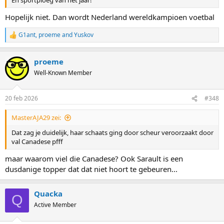
En sportploeg van het jaar!
Hopelijk niet. Dan wordt Nederland wereldkampioen voetbal
G1ant
,
proeme
and
Yuskov
R
e
a
proeme
c
t
Well-Known Member
i
o
n
20 feb 2026
#348
s
:
MasterAJA29 zei:
Dat zag je duidelijk, haar schaats ging door scheur veroorzaakt door
val Canadese pfff
maar waarom viel die Canadese? Ook Sarault is een
dusdanige topper dat dat niet hoort te gebeuren...
Quacka
Q
Active Member