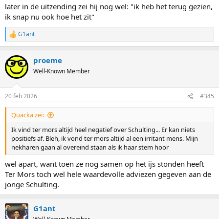
later in de uitzending zei hij nog wel: "ik heb het terug gezien,
ik snap nu ook hoe het zit"
G1ant
R
e
a
proeme
c
t
Well-Known Member
i
o
n
20 feb 2026
#345
s
:
Quacka zei:
Ik vind ter mors altijd heel negatief over Schulting... Er kan niets
positiefs af. Bleh, ik vond ter mors altijd al een irritant mens. Mijn
nekharen gaan al overeind staan als ik haar stem hoor
wel apart, want toen ze nog samen op het ijs stonden heeft
Ter Mors toch wel hele waardevolle adviezen gegeven aan de
jonge Schulting.
G1ant