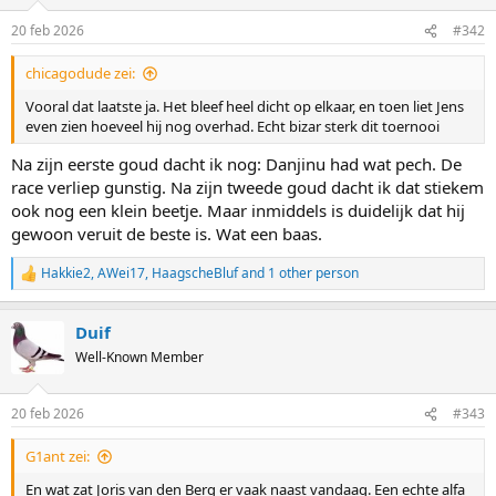
o
n
20 feb 2026
#342
s
:
chicagodude zei:
Vooral dat laatste ja. Het bleef heel dicht op elkaar, en toen liet Jens
even zien hoeveel hij nog overhad. Echt bizar sterk dit toernooi
Na zijn eerste goud dacht ik nog: Danjinu had wat pech. De
race verliep gunstig. Na zijn tweede goud dacht ik dat stiekem
ook nog een klein beetje. Maar inmiddels is duidelijk dat hij
gewoon veruit de beste is. Wat een baas.
Hakkie2
,
AWei17
,
HaagscheBluf
and 1 other person
R
e
a
Duif
c
t
Well-Known Member
i
o
n
20 feb 2026
#343
s
:
G1ant zei:
En wat zat Joris van den Berg er vaak naast vandaag. Een echte alfa