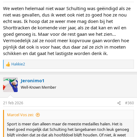
s
:
We weten helemaal niet waar Schulting was geëindigd als ze
niet was gevallen, dus ik weet ook niet zo goed hoe ze nou
echt was. Ik hoop dat ze weer mee mag doen bij het
Shorttracken de komende vier jaar, als ze dat kan en wil en
goed genoeg is. Maar voor de rest gaan we het zien...
Vermoedelijk zal ze nooit meer kopvrouw gaan worden hoe
pijnlijk dat ook is voor haar, dus daar zal ze zich in moeten
schikken en dat gaat het lastigste worden denk ik.
Hakkie2
R
e
a
Jeronimo1
c
t
Well-Known Member
i
o
n
21 feb 2026
#360
s
:
Marcel Vos zei:
Sport is meer dan alleen maar de meeste medailles halen. Het is
heel goed mogelijk dat Schulting het langebanen toch leuk genoeg
blijft vinden dat ze dat als hoofddoel blijft houden. Of niet, ik weet