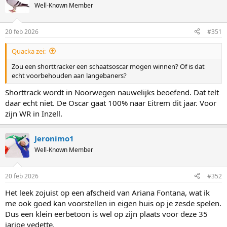
t
Well-Known Member
i
o
n
20 feb 2026
#351
s
:
Quacka zei:
Zou een shorttracker een schaatsoscar mogen winnen? Of is dat
echt voorbehouden aan langebaners?
Shorttrack wordt in Noorwegen nauwelijks beoefend. Dat telt
daar echt niet. De Oscar gaat 100% naar Eitrem dit jaar. Voor
zijn WR in Inzell.
Jeronimo1
Well-Known Member
20 feb 2026
#352
Het leek zojuist op een afscheid van Ariana Fontana, wat ik
me ook goed kan voorstellen in eigen huis op je zesde spelen.
Dus een klein eerbetoon is wel op zijn plaats voor deze 35
jarige vedette.