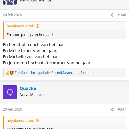
Well-Known Member
20 feb 2026
#346
heyakeessie zei:
En sportploeg van het jaar!
En Kerstholt coach van het jaar.
En Melle broer van het jaar.
En Michelle zus van het jaar.
En Jeronimo1 schaatsforummer van het jaar.
ZeeKoei
,
chicagodude
,
SprintMaster
and 3 others
R
e
a
Quacka
c
Q
t
Active Member
i
o
n
20 feb 2026
#347
s
:
heyakeessie zei: