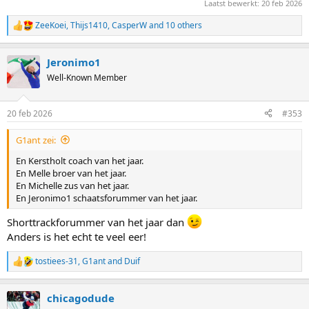
Laatst bewerkt:
20 feb 2026
ZeeKoei
,
Thijs1410
,
CasperW
and 10 others
R
e
a
Jeronimo1
c
t
Well-Known Member
i
o
n
20 feb 2026
#353
s
:
G1ant zei:
En Kerstholt coach van het jaar.
En Melle broer van het jaar.
En Michelle zus van het jaar.
En Jeronimo1 schaatsforummer van het jaar.
Shorttrackforummer van het jaar dan
Anders is het echt te veel eer!
tostiees-31
,
G1ant
and
Duif
R
e
a
chicagodude
c