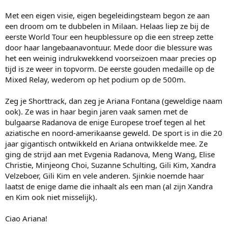
Met een eigen visie, eigen begeleidingsteam begon ze aan
een droom om te dubbelen in Milaan. Helaas liep ze bij de
eerste World Tour een heupblessure op die een streep zette
door haar langebaanavontuur. Mede door die blessure was
het een weinig indrukwekkend voorseizoen maar precies op
tijd is ze weer in topvorm. De eerste gouden medaille op de
Mixed Relay, wederom op het podium op de 500m.
Zeg je Shorttrack, dan zeg je Ariana Fontana (geweldige naam
ook). Ze was in haar begin jaren vaak samen met de
bulgaarse Radanova de enige Europese troef tegen al het
aziatische en noord-amerikaanse geweld. De sport is in die 20
jaar gigantisch ontwikkeld en Ariana ontwikkelde mee. Ze
ging de strijd aan met Evgenia Radanova, Meng Wang, Elise
Christie, Minjeong Choi, Suzanne Schulting, Gili Kim, Xandra
Velzeboer, Gili Kim en vele anderen. Sjinkie noemde haar
laatst de enige dame die inhaalt als een man (al zijn Xandra
en Kim ook niet misselijk).
Ciao Ariana!