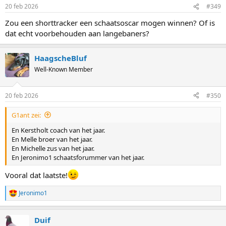
20 feb 2026
#349
Zou een shorttracker een schaatsoscar mogen winnen? Of is
dat echt voorbehouden aan langebaners?
HaagscheBluf
Well-Known Member
20 feb 2026
#350
G1ant zei:
En Kerstholt coach van het jaar.
En Melle broer van het jaar.
En Michelle zus van het jaar.
En Jeronimo1 schaatsforummer van het jaar.
Vooral dat laatste!
Jeronimo1
R
e
a
Duif
c