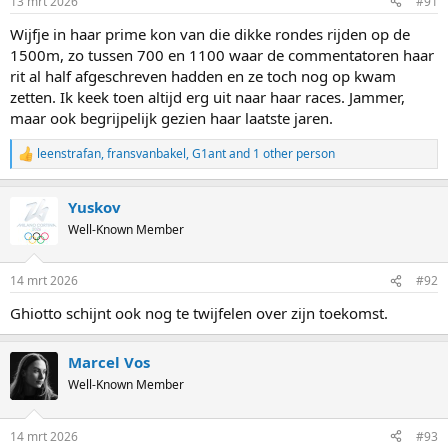
13 mrt 2026
#91
s
:
Wijfje in haar prime kon van die dikke rondes rijden op de
1500m, zo tussen 700 en 1100 waar de commentatoren haar
rit al half afgeschreven hadden en ze toch nog op kwam
zetten. Ik keek toen altijd erg uit naar haar races. Jammer,
maar ook begrijpelijk gezien haar laatste jaren.
leenstrafan
,
fransvanbakel
,
G1ant
and 1 other person
R
View this content on Instagram
e
a
Yuskov
c
t
Well-Known Member
i
o
n
14 mrt 2026
#92
s
:
Ghiotto schijnt ook nog te twijfelen over zijn toekomst.
Marcel Vos
Well-Known Member
14 mrt 2026
#93