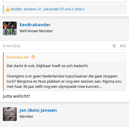
Mulder
,
tostiees-31
,
alexander79
and 2 others
R
e
a
EenBrabander
c
t
Well-Known Member
i
o
n
9 mrt 2026
#83
s
:
Raceneus zei:
Dat dacht ik ook, blijkbaar heeft ze zich bedacht.
Overigens is er geen Nederlandse topschaatser die gaat stoppen
toch? Bergsma en Nuis plakken er nog een seizoen aan. Rijpma zou
met haar 30 jaar zelfs nog een olympiade mee kunnen…
Jutta wellicht?
Jan (Bols) Janssen
Member