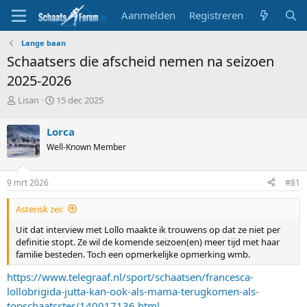
Aanmelden
Registreren
Lange baan
Schaatsers die afscheid nemen na seizoen
2025-2026
T
S
Lisan
15 dec 2025
o
t
p
a
Lorca
i
r
Well-Known Member
c
t
s
d
t
a
9 mrt 2026
#81
a
t
r
u
Asterisk zei:
t
m
e
Uit dat interview met Lollo maakte ik trouwens op dat ze niet per
r
definitie stopt. Ze wil de komende seizoen(en) meer tijd met haar
familie besteden. Toch een opmerkelijke opmerking wmb.
https://www.telegraaf.nl/sport/schaatsen/francesca-
lollobrigida-jutta-kan-ook-als-mama-terugkomen-als-
topschaatsster/140017136.html