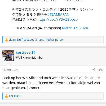
今年2月のミラノ・コルティナ2026冬季オリンピッ
クで銅メダルを獲得🔥
#TEAMJAPAN
詳細はこちら👉
https://t.co/vYBAZ8bpzp
— TEAM JAPAN (@TeamJapan)
March 16, 2026
Lisan
,
Duif
,
tostiees-31
and 1 other person
R
e
a
tostiees-31
c
t
Well-Known Member
i
o
n
16 mrt 2026
#97
s
:
Leek op het WK Allround toch weer iets van de oude Sato te
worden, maar het bleek een
last dance
. Ik kon altijd wel van
haar genieten, jammer!
Thijs1410
R
e
a