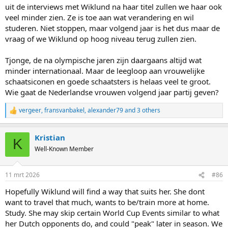
uit de interviews met Wiklund na haar titel zullen we haar ook
veel minder zien. Ze is toe aan wat verandering en wil
studeren. Niet stoppen, maar volgend jaar is het dus maar de
vraag of we Wiklund op hoog niveau terug zullen zien.
Tjonge, de na olympische jaren zijn daargaans altijd wat
minder internationaal. Maar de leegloop aan vrouwelijke
View this content on Instagram
schaatsiconen en goede schaatsters is helaas veel te groot.
Wie gaat de Nederlandse vrouwen volgend jaar partij geven?
vergeer
,
fransvanbakel
,
alexander79
and 3 others
R
e
a
Kristian
c
K
t
Well-Known Member
i
o
n
11 mrt 2026
#86
s
:
Hopefully Wiklund will find a way that suits her. She dont
want to travel that much, wants to be/train more at home.
Study. She may skip certain World Cup Events similar to what
her Dutch opponents do, and could "peak" later in season. We