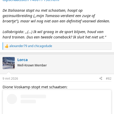
De Italiaanse stopt nu met schaatsen, hoopt op
gezinsuitbreiding (,,mijn Tomasso verdient een zusje of
broertje’’), maar wil nog niet aan een definitief vaarwel denken.
Lollobrigida: ,,(...) Ik wil graag in de sport blijven, houd van
hard trainen. Dus een tweede comeback? Ik sluit het niet uit.’’
alexander79
and
chicagodude
R
e
a
Lorca
c
t
Well-Known Member
i
o
n
9 mrt 2026
#82
s
:
Dione Voskamp stopt met schaatsen: