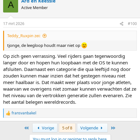
Ard en Keessie
A
Active Member
17 mrt 2026
#100
Teddy_Ruxpin zei:
tjonge, de leegloop houdt maar niet op
Op zich geen verrassing. Veel rijders gaan tegenwoordig
langer door en hopen hun loopbaan met de OS te kunnen
afsluiten. Daarnaast een categorie die qua leeftijd nog door
zouden kunnen maar inzien dat het gestegen niveau niet
meer haalbaar is. Dat maakt weer plaats voor jonge atleten,
waarvan we overigens niet zomaar kunnen verwachten dat ze
het niveau van de vertrokken generatie zullen evenaren. Zie
het aantal belegen wereldrecords.
fransvanbakel
R
e
a
First
Last
Vorige
5 of 8
Volgende
c
t
You must log in or register to reply here.