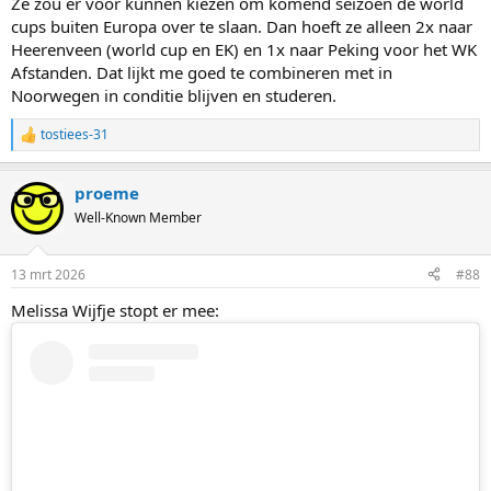
Ze zou er voor kunnen kiezen om komend seizoen de world
cups buiten Europa over te slaan. Dan hoeft ze alleen 2x naar
Heerenveen (world cup en EK) en 1x naar Peking voor het WK
Afstanden. Dat lijkt me goed te combineren met in
Noorwegen in conditie blijven en studeren.
tostiees-31
R
e
a
proeme
c
t
Well-Known Member
i
o
n
13 mrt 2026
#88
s
:
Melissa Wijfje stopt er mee: