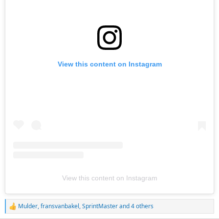
View this content on Instagram
View this content on Instagram
Mulder
,
fransvanbakel
,
SprintMaster
and 4 others
R
e