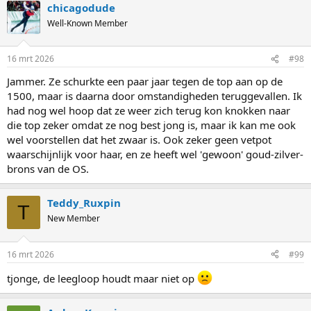
chicagodude
c
t
Well-Known Member
i
o
n
16 mrt 2026
#98
s
:
Jammer. Ze schurkte een paar jaar tegen de top aan op de
1500, maar is daarna door omstandigheden teruggevallen. Ik
had nog wel hoop dat ze weer zich terug kon knokken naar
die top zeker omdat ze nog best jong is, maar ik kan me ook
wel voorstellen dat het zwaar is. Ook zeker geen vetpot
waarschijnlijk voor haar, en ze heeft wel 'gewoon' goud-zilver-
brons van de OS.
Teddy_Ruxpin
T
New Member
16 mrt 2026
#99
tjonge, de leegloop houdt maar niet op