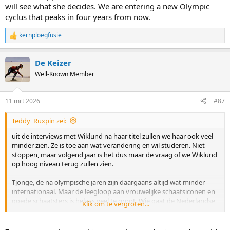
will see what she decides. We are entering a new Olympic
cyclus that peaks in four years from now.
kernploegfusie
R
e
a
De Keizer
c
t
Well-Known Member
i
o
n
11 mrt 2026
#87
s
:
Teddy_Ruxpin zei:
uit de interviews met Wiklund na haar titel zullen we haar ook veel
minder zien. Ze is toe aan wat verandering en wil studeren. Niet
stoppen, maar volgend jaar is het dus maar de vraag of we Wiklund
op hoog niveau terug zullen zien.
Tjonge, de na olympische jaren zijn daargaans altijd wat minder
internationaal. Maar de leegloop aan vrouwelijke schaatsiconen en
goede schaatsters is helaas veel te groot. Wie gaat de Nederlandse
Klik om te vergroten...
vrouwen volgend jaar partij geven?