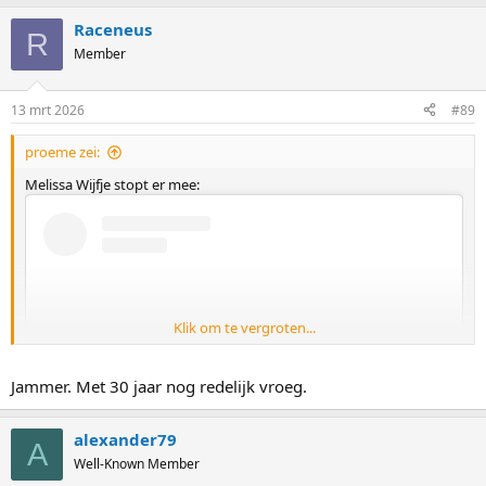
a
Raceneus
c
R
t
Member
i
o
n
13 mrt 2026
#89
s
:
proeme zei:
Melissa Wijfje stopt er mee:
Klik om te vergroten...
Jammer. Met 30 jaar nog redelijk vroeg.
alexander79
A
Well-Known Member