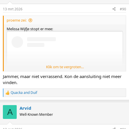
View this content on Instagram
13 mrt 2026
#90
proeme zei:
Melissa Wijfje stopt er mee:
Klik om te vergroten...
View this content on Instagram
Jammer, maar niet verrassend. Kon de aansluiting niet meer
vinden.
Quacka
and
Duif
R
e
a
Arvid
c
A
View this content on Instagram
t
Well-Known Member
i
o
n