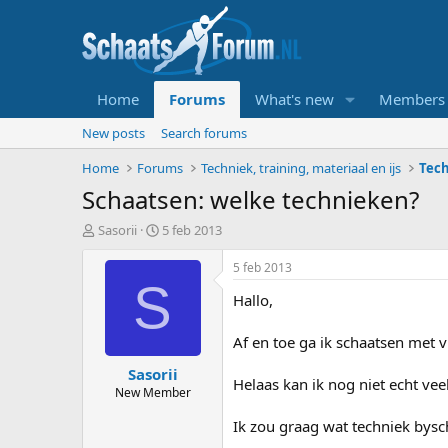
Home
Forums
What's new
Members
New posts
Search forums
Home
Forums
Techniek, training, materiaal en ijs
Tech
Schaatsen: welke technieken?
T
S
Sasorii
5 feb 2013
o
t
p
a
5 feb 2013
i
r
S
Hallo,
c
t
s
d
t
a
Af en toe ga ik schaatsen met vr
a
t
Sasorii
r
u
Helaas kan ik nog niet echt veel
t
m
New Member
e
Ik zou graag wat techniek bys
r