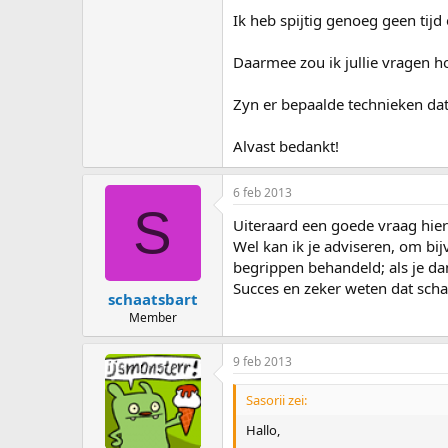
Ik heb spijtig genoeg geen tij
Daarmee zou ik jullie vragen h
Zyn er bepaalde technieken da
Alvast bedankt!
6 feb 2013
S
Uiteraard een goede vraag hier op
Wel kan ik je adviseren, om bij
begrippen behandeld; als je dan 
Succes en zeker weten dat scha
schaatsbart
Member
9 feb 2013
Sasorii zei:
Hallo,