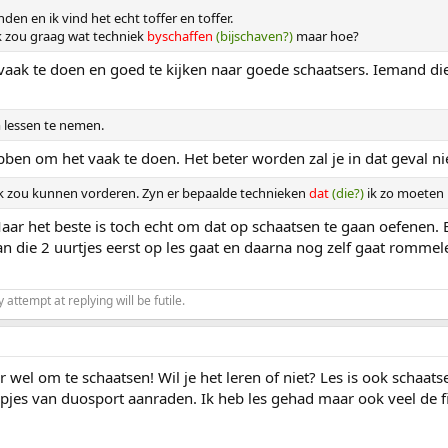
den en ik vind het echt toffer en toffer.
Ik zou graag wat techniek
byschaffen
(bijschaven?)
maar hoe?
vaak te doen en goed te kijken naar goede schaatsers. Iemand di
m lessen te nemen.
bben om het vaak te doen. Het beter worden zal je in dat geval ni
 ik zou kunnen vorderen. Zyn er bepaalde technieken
dat
(die?)
ik zo moeten 
aar het beste is toch echt om dat op schaatsen te gaan oefenen. B
 die 2 uurtjes eerst op les gaat en daarna nog zelf gaat rommele
ttempt at replying will be futile.
wel om te schaatsen! Wil je het leren of niet? Les is ook schaats
mpjes van duosport aanraden. Ik heb les gehad maar ook veel de f