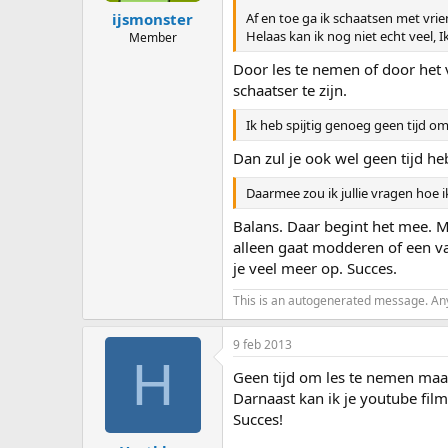
Af en toe ga ik schaatsen met vrien
ijsmonster
Helaas kan ik nog niet echt veel, 
Member
Door les te nemen of door het 
schaatser te zijn.
Ik heb spijtig genoeg geen tijd o
Dan zul je ook wel geen tijd he
Daarmee zou ik jullie vragen hoe
Balans. Daar begint het mee. M
alleen gaat modderen of een van
je veel meer op. Succes.
This is an autogenerated message. Any a
9 feb 2013
H
Geen tijd om les te nemen maar 
Darnaast kan ik je youtube fil
Succes!