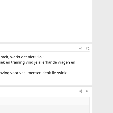
#2
elt, werkt dat niet!! :lol:
iek en training vind je allerhande vragen en
!
laving voor veel mensen denk ik! :wink:
#3