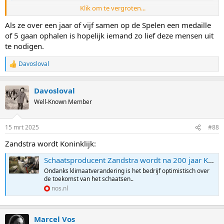
Klik om te vergroten...
De Boo en Daleman zaten ooit een jaartje samen in hetzelfde
Als ze over een jaar of vijf samen op de Spelen een medaille
gastgezin, en gaan nu weer even terug.
of 5 gaan ophalen is hopelijk iemand zo lief deze mensen uit
te nodigen.
Davosloval
R
e
a
Davosloval
c
t
Well-Known Member
i
o
n
15 mrt 2025
#88
s
:
Zandstra wordt Koninklijk:
Schaatsproducent Zandstra wordt na 200 jaar Koninklijk
Ondanks klimaatverandering is het bedrijf optimistisch over
de toekomst van het schaatsen..
nos.nl
Marcel Vos