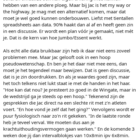
hebben van een andere ploeg. Maar bij Jac is het my way or
the highway. Je mag met een alternatief komen, maar dat
moet je wel goed kunnen onderbouwen. Liefst met tientallen
spreadsheets aan data. 90% haakt dan al af en heeft geen zin
in een discussie. Er wordt een plan vóór je gemaakt, niet mét
je. Dat is de kern van hoe Jumbo/Essent werkt.
Als echt alle data bruikbaar zijn heb ik daar niet eens zoveel
problemen mee. Maar Jac gelooft ook in een hoop
pseudowetenschap. En ben je het daar niet mee eens, dan
moet je het tegendeel maar bewijzen. Dat is geen discussie,
dat is je zin doordrukken. En als je waardes goed zijn, maar
het toch telkens niet lukt staat ie met de handen in het haar.
"Hoe kan dat nou? Je presteert zo goed in de Wingate, maar in
de wedstrijd ga je steeds op een hoop." Tekenend zijn de
gesprekken die Jac direct na een slechte rit met z'n atleten
voert. "En hoe vond je zelf dat het ging?" Vervolgens wordt er
puur fysiologisch naar zo'n rit gekeken. "In de laatste ronde
heb je teveel verval. We moeten dus aan je
krachtuithoudingsvermogen gaan werken." En de komende 3
weken doe jij dan intervalblokjes van 10x8min ipv 6x8min.