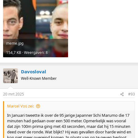
meme.jpg
154,7 KB · Weergaven: 8
Davosloval
Well-Known Member
20 mrt 2025
#93
Marcel Vos zei:
In Januari tweette ik over de 95 jarige Japanner Iichi Marumo die 17
minuten had gedaan over een 500 meter. Opmerkelijk was vooral
dat zijn 100m prima ging met 43 seconden, maar dat hij 15 minuten
deed over de ronde. Wat blijkt? Hij was gevallen door harde wind en
kon niet meer overeind komen. In plaats van op te geven besloot