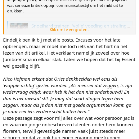
wat serieuze kritiek op zijn communicatiestijl om het mild uit te
drukken.
Snoeihard trainen, ‘volle’ voeding en stralingswerende gordijnen: hoe schaatscoach Jac Orie vecht voor relevantie in een veranderende sport
Klik om te vergroten...
Langebaanschaatsen: De vanzelfsprekende dominantie
van Jac Orie, ’s lands meest succesvolle schaatscoach,
Eindelijk ben ik bij met alle posts. Excuses voor het late
lijkt na een kwart eeuw ten einde. Is er in het moderne
opbrengen, maar er moet me toch iets van het hart na het
schaatsen nog ruimte voor zijn ouderwetse, harde
aanpak?
lezen van dit artikel. Het verklaart namelijk zoveel over hoe
www.nrc.nl
Jumbo-Visma in elkaar stak. Laten we hopen dat het bij Essent
wel gezellig blijft.
Nico Hofman erkent dat Ories denkbeelden wel eens als
‘wappie-achtig’ gezien worden. „Als mensen dat zeggen, is zijn
wedervraag altijd: waar heb ik het dan niet onderbouwd? En
dan is het meestal stil. Je mag dat soort dingen tegen hem
zeggen, maar als je dan niet met goede argumenten komt, ga
je naar een iets verdere schil buiten hem.”
Deze passage zegt voor mij alles over wat voor persoon Jac is
en waarom jonge onbeschreven talenten onder hem kunnen
floreren, terwijl gevestigde namen vaak juist steeds meer
schuren omdat ze ook hun eigen ervaring mee kunnen