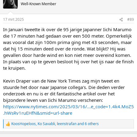
Well-Known Member
17 mrt 2025
#89
In Januari tweette ik over de 95 jarige Japanner Iichi Marumo
die 17 minuten had gedaan over een 500 meter. Opmerkelijk
was vooral dat zijn 100m prima ging met 43 seconden, maar
dat hij 15 minuten deed over de ronde. Wat blijkt? Hij was
gevallen door harde wind en kon niet meer overeind komen.
In plaats van op te geven besloot hij over het ijs naar de finish
te kruipen.
Kevin Draper van de New York Times zag mijn tweet en
stuurde het door naar Japanse collega's. Die deden verder
onderzoek en nu is er dit fantastische artikel over het
bijzondere leven van Iichi Marumo verschenen:
https://www.nytimes.com/2025/03/16/...e_code=1.4k4.MoZ5
.hWsRv1ruEHfN&smid=url-share
KoosHopeloos
,
Ko Savabli
,
leenstrafan
and 6 others
R
e
a