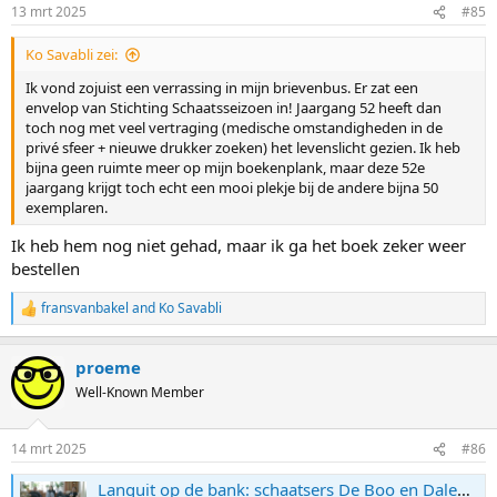
n
13 mrt 2025
#85
s
:
Ko Savabli zei:
Ik vond zojuist een verrassing in mijn brievenbus. Er zat een
envelop van Stichting Schaatsseizoen in! Jaargang 52 heeft dan
toch nog met veel vertraging (medische omstandigheden in de
privé sfeer + nieuwe drukker zoeken) het levenslicht gezien. Ik heb
bijna geen ruimte meer op mijn boekenplank, maar deze 52e
jaargang krijgt toch echt een mooi plekje bij de andere bijna 50
exemplaren.
Ik heb hem nog niet gehad, maar ik ga het boek zeker weer
bestellen
fransvanbakel
and
Ko Savabli
R
e
a
proeme
c
t
Well-Known Member
i
o
n
14 mrt 2025
#86
s
:
Languit op de bank: schaatsers De Boo en Daleman op bezoek bij hun oude gastgezin