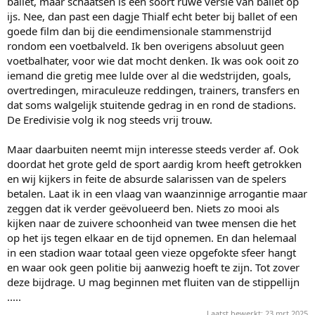
ballet, maar schaatsen is een soort ruwe versie van ballet op
NPO blij zijn. Schat ik zo in.
ijs. Nee, dan past een dagje Thialf echt beter bij ballet of een
goede film dan bij die eendimensionale stammenstrijd
rondom een voetbalveld. Ik ben overigens absoluut geen
voetbalhater, voor wie dat mocht denken. Ik was ook ooit zo
iemand die gretig mee lulde over al die wedstrijden, goals,
overtredingen, miraculeuze reddingen, trainers, transfers en
dat soms walgelijk stuitende gedrag in en rond de stadions.
De Eredivisie volg ik nog steeds vrij trouw.
Maar daarbuiten neemt mijn interesse steeds verder af. Ook
doordat het grote geld de sport aardig krom heeft getrokken
en wij kijkers in feite de absurde salarissen van de spelers
betalen. Laat ik in een vlaag van waanzinnige arrogantie maar
zeggen dat ik verder geëvolueerd ben. Niets zo mooi als
kijken naar de zuivere schoonheid van twee mensen die het
op het ijs tegen elkaar en de tijd opnemen. En dan helemaal
in een stadion waar totaal geen vieze opgefokte sfeer hangt
en waar ook geen politie bij aanwezig hoeft te zijn. Tot zover
deze bijdrage. U mag beginnen met fluiten van de stippellijn
.....
Laatst bewerkt:
23 mrt 2025