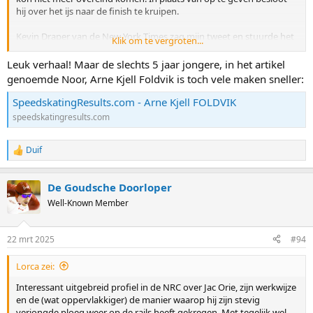
hij over het ijs naar de finish te kruipen.
Kevin Draper van de New York Times zag mijn tweet en stuurde het
Klik om te vergroten...
door naar Japanse collega's. Die deden verder onderzoek en nu is er
dit fantastische artikel over het bijzondere leven van Iichi Marumo
Leuk verhaal! Maar de slechts 5 jaar jongere, in het artikel
verschenen:
genoemde Noor, Arne Kjell Foldvik is toch vele maken sneller:
https://www.nytimes.com/2025/03/16/...e_code=1.4k4.MoZ5.hWsRv
1ruEHfN&smid=url-share
SpeedskatingResults.com - Arne Kjell FOLDVIK
speedskatingresults.com
Duif
R
e
a
De Goudsche Doorloper
c
t
Well-Known Member
i
o
n
22 mrt 2025
#94
s
:
Lorca zei:
Interessant uitgebreid profiel in de NRC over Jac Orie, zijn werkwijze
en de (wat oppervlakkiger) de manier waarop hij zijn stevig
verjongde ploeg weer op de rails heeft gekregen. Met tegelijk wel