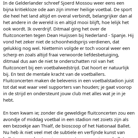
De avonden scoorden in de totalen beter dan de middagen. Op zich
In de Gelderlander schreef Sjoerd Mossou weer eens een
niet zo vreemd. We zien dat de 5km en Team Sprints op donderdag
bijna kritiekloze ode aan zijn immer heilige voetbal. De sport
op NPO3 minder bekeken werd dan dan 3km op NPO1, terwijl er na
die heel het land altijd en overal verbindt, belangrijker dan al
de TP op vrijdag op NPO1 juist meer mensen naar NPO3
het andere in de wereld is en altijd mooi blijft, hoe lelijk het
overschakelde voor de 500 meters. Ook vrij logisch, denk ik.
ook wordt. Ik overdrijf. Ditmaal ging het over de
Kijkende naar de verschillen tussen de gemiddelden en totalen valt
fluitconcerten tegen Dean Huijssen bij Nederland - Spanje. Hij
op dat de Massa Start voor mannen op zaterdag veruit het
vond het zeker niet de schoonheidsprijs verdienen, dat
slechtste scoort. De Massa Start voor vrouwen zit in hetzelfde
gelukkig nog wel. Niettemin volgde er toch vooral weer een
tijdblok als de ontknoping van de 10km dus daar valt geen
scherp en zoals altijd fraai verwoorde liefdesbetuiging,
vergelijking mee te maken. Wel valt op dat het blok met de finale
ditmaal dus aan de niet te onderschatten rol van het
van de 10km en Massa Start dames duidelijk minder scoorde dan de
fluitconcert bij een voetbalwedstrijd. Dat hoort er natuurlijk
1500 meters en de eerste 3 ritten op de 10km. Wellicht dat de Massa
Start dames daar een negatieve invloed heeft gehad. Of zapten
bij. En test de mentale kracht van de voetballers.
mensen weg toen bleek dat er geen Nederlander ging winnen?
Fluitconcerten maken de belevenis in een voetbalstadion juist
Meestal scoort de 10km op zondag bij een allround toernooi niet
tot dat wat waar veel supporters van houden; je gaat voorop
lager dan de 1500 meters.
in de strijd en ondersteunt jouw club met alles wat je in je
hebt.
Ik vroeg me vooraf nog af of de sensationele zege van Joep
Wennemars op zaterdag a la het EK Atletiek Indoor op zondag een
week eerder wellicht ook tot een veel hoger (inclusief uitgesteld
En toen kwam ie; zonder die geweldige fluitconcerten zou een
kijken) totaal cijfer zou leiden, maar dat is niet meteen duidelijk te
avondje of middag voetbal in een stadion net zoiets zijn als
zien. Het marktaandeel van 60,4 procent op de zaterdagmiddag is
een bezoekje aan Thialf, de bioscoop of het Nationaal Ballet.
overigens wel indrukwekkend. En ook met dat marktaandeel van 50
Nu heb ik niet veel met de subtiele en verfijnde kunst van
procent tussen twaalf en drie op de zondagmiddag zullen ze bij de