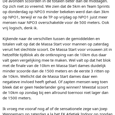
De avonden scoorden in de totalen beter dan de middagen.
Op zich niet zo vreemd. We zien dat de 5km en Team Sprints
op donderdag op NPO3 minder bekeken werd dan dan 3km
op NPO1, terwijl er na de TP op vrijdag op NPO1 juist meer
mensen naar NPO3 overschakelde voor de 500 meters. Ook
vrij logisch, denk ik.
Kijkende naar de verschillen tussen de gemiddelden en
totalen valt op dat de Massa Start voor mannen op zaterdag
veruit het slechtste scoort. De Massa Start voor vrouwen zit in
hetzelfde tijdblok als de ontknoping van de 10km dus daar
valt geen vergelijking mee te maken. Wel valt op dat het blok
met de finale van de 10km en Massa Start dames duidelijk
minder scoorde dan de 1500 meters en de eerste 3 ritten op
de 10km. Wellicht dat de Massa Start dames daar een
negatieve invloed heeft gehad. Of zapten mensen weg toen
bleek dat er geen Nederlander ging winnen? Meestal scoort
de 10km op zondag bij een allround toernooi niet lager dan
de 1500 meters.
Ik vroeg me vooraf nog af of de sensationele zege van Joep
Wennemars op zaterdag a la het EK Atletiek Indoor op zondag