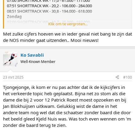
07:00 SHORTTRACK WK - 17,0 - 61.000 - 177.000
07:51 SHORTTRACK WK - 20,2 - 106.000 - 284.000
08:51 SHORTTRACK WK - 30,8 - 194.000 - 618.000
Zondag
07:00 SHORTTRACK WK - 10,7 - 25.000 - 103.000
Klik om te vergroten...
07:34 SHORTTRACK WK - 23,3 - 120.000 - 335.000
08:47 SHORTTRACK WK - 26,9 - 239.000 - 777.000
Met zulke cijfers hoeven we in ieder geval niet bang te zijn dat
de NOS minder gaat uitzenden.. Mooi nieuws!
Zeer matig. Dat krijg je dus als je zo vroeg in de ochtend zit. Al halen
de kwart voor negen uitzendingen nog een redelijk totaal.
Ko Savabli
En dan die saaie ouwe langebaan:
Well-Known Member
Donderdag
17:45 SCHAATSEN WK AFSTANDEN - 22,3 - 832.000 - 2.211.000
19:50 SCHAATSEN WK AFSTANDEN - 13,9 - 717.000 - 1.868.000
23 mrt 2025
#100
Vrijdag
Tjongejonge, ik kom er nu pas achter dat ik de kijkcijfers in
18:37 SCHAATSEN WK AFSTANDEN - 28,0 - 1.091.000 - 1.993.000
19:50 SCHAATSEN WK AFSTANDEN - 19,5 - 1.108.000 - 2.204.000
het verkeerde topic heb geplaatst. Bijna net zo stom als die
Zaterdag
dame die bij 2 voor 12 Patrick Roest moest opzoeken en bij
13:40 SCHAATSEN WK AFSTANDEN - 60,4 - 879.000 - 1.871.000
Jan Blokhuijsen uitkwam. Gelukkig wist de dame in het
16:47 SCHAATSEN WK AFSTANDEN - 44,5 - 843.000 - 1.177.000
andere team nog wel dat die schaatser zonder baard die door
Zondag
het beeld gleed Kjeld Nuis was. Was toch even wennen om 'm
11:45 SCHAATSEN WK AFSTANDEN - 50,1 - 855.000 - 1.833.000
zonder die baard terug te zien.
14:46 SCHAATSEN WK AFSTANDEN - 38,3 - 782.000 - 1.416.000