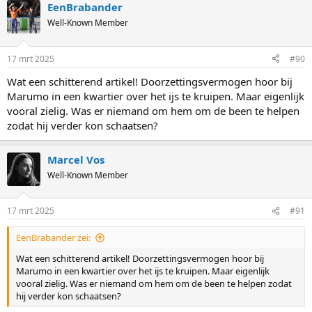
EenBrabander
c
t
Well-Known Member
i
o
n
17 mrt 2025
#90
s
:
Wat een schitterend artikel! Doorzettingsvermogen hoor bij
Marumo in een kwartier over het ijs te kruipen. Maar eigenlijk
vooral zielig. Was er niemand om hem om de been te helpen
zodat hij verder kon schaatsen?
Marcel Vos
Well-Known Member
17 mrt 2025
#91
EenBrabander zei:
Wat een schitterend artikel! Doorzettingsvermogen hoor bij
Marumo in een kwartier over het ijs te kruipen. Maar eigenlijk
vooral zielig. Was er niemand om hem om de been te helpen zodat
hij verder kon schaatsen?