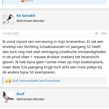
nos.nl
Ko Savabli
Well-Known Member
13 mrt 2025
#84
Ik vond zojuist een verrassing in mijn brievenbus. Er zat een
envelop van Stichting Schaatsseizoen in! Jaargang 52 heeft
dan toch nog met veel vertraging (medische omstandigheden
in de privé sfeer + nieuwe drukker zoeken) het levenslicht
gezien. Ik heb bijna geen ruimte meer op mijn boekenplank,
maar deze 52e jaargang krijgt toch echt een mooi plekje bij
de andere bijna 50 exemplaren.
Duif
,
fransvanbakel
and
Davosloval
R
e
a
Duif
c
t
Well-Known Member
i
o