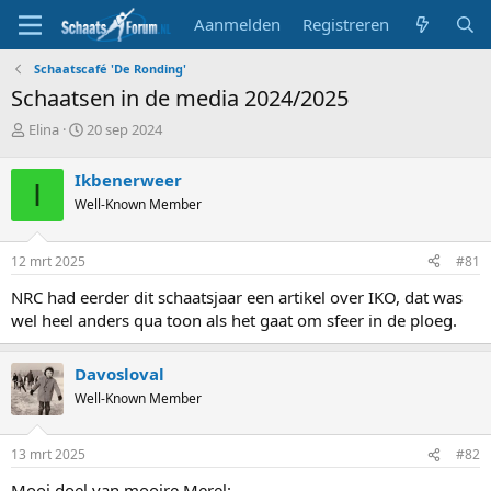
Aanmelden
Registreren
Schaatscafé 'De Ronding'
Schaatsen in de media 2024/2025
T
S
Elina
20 sep 2024
o
t
p
a
Ikbenerweer
I
i
r
Well-Known Member
c
t
s
d
t
a
12 mrt 2025
#81
a
t
r
u
NRC had eerder dit schaatsjaar een artikel over IKO, dat was
t
m
wel heel anders qua toon als het gaat om sfeer in de ploeg.
e
r
Davosloval
Well-Known Member
13 mrt 2025
#82
Mooi doel van mooire Merel: