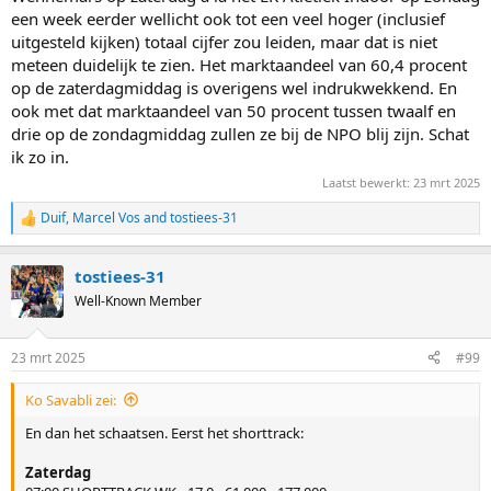
een week eerder wellicht ook tot een veel hoger (inclusief
uitgesteld kijken) totaal cijfer zou leiden, maar dat is niet
meteen duidelijk te zien. Het marktaandeel van 60,4 procent
op de zaterdagmiddag is overigens wel indrukwekkend. En
ook met dat marktaandeel van 50 procent tussen twaalf en
drie op de zondagmiddag zullen ze bij de NPO blij zijn. Schat
ik zo in.
Laatst bewerkt:
23 mrt 2025
Duif
,
Marcel Vos
and
tostiees-31
R
e
a
tostiees-31
c
t
Well-Known Member
i
o
n
23 mrt 2025
#99
s
:
Ko Savabli zei:
En dan het schaatsen. Eerst het shorttrack:
Zaterdag