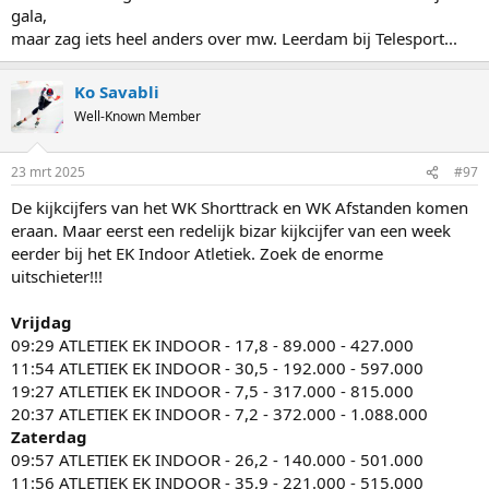
je de 3 weken daarna met tegenzin door die intervallen heen bijt. Je
gala,
kan het aankaarten, maar je waardes zijn goed, dus Jac heeft er
maar zag iets heel anders over mw. Leerdam bij Telesport...
geen boodschap aan.
Het is voor mij onbegrijpelijk dat wél wetenschappelijk
Ko Savabli
onderbouwde basispsychologie niet de aandacht krijgt die het
Well-Known Member
verdient bij de ploeg. Topsport is hard, maar van een beetje
medeleven wordt niemand slechter. En in een wedstrijd komen hele
andere factoren kijken als druk, zenuwen, onzekerheid. Je gaat door
23 mrt 2025
#97
een rollercoaster van emoties. Jac lijkt me dan ook vooral een
De kijkcijfers van het WK Shorttrack en WK Afstanden komen
versterker. Ga je al goed, dan maken de trainingen je alleen maar
beter. Maar gaat het (mentaal) wat minder terwijl je testen goed
eraan. Maar eerst een redelijk bizar kijkcijfer van een week
blijven, dan presteer je alleen maar minder. Ga je met je atleten in
eerder bij het EK Indoor Atletiek. Zoek de enorme
gesprek, dan kun je misschien komen tot de kern van hun
uitschieter!!!
problemen. Sporters zijn ook maar mensen van vlees en bloed. Die
maken ook dingen mee waardoor ze even in een mentaal dipje
Vrijdag
kunnen zitten. En dan weer niet. Het is soms ongrijpbaar. Mensen
09:29 ATLETIEK EK INDOOR - 17,8 - 89.000 - 427.000
zijn nou eenmaal niet te reduceren tot data. Soms gedragen ze zich
niet volgens de logica en daar kan dan een wat dieper liggende
11:54 ATLETIEK EK INDOOR - 30,5 - 192.000 - 597.000
psychologische reden voor zijn die je nooit zult ontdekken als je niet
19:27 ATLETIEK EK INDOOR - 7,5 - 317.000 - 815.000
naar je atleten luistert. Écht luistert.
20:37 ATLETIEK EK INDOOR - 7,2 - 372.000 - 1.088.000
Zaterdag
09:57 ATLETIEK EK INDOOR - 26,2 - 140.000 - 501.000
11:56 ATLETIEK EK INDOOR - 35,9 - 221.000 - 515.000