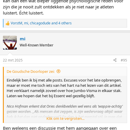
kan dan een wat dieper liggende psychologische reden voor
zijn die je nooit zult ontdekken als je niet naar je atleten
luistert. Écht luistert.
VorstM
,
mi
,
chicagodude
and 4 others
R
e
a
mi
c
t
Well-Known Member
i
o
n
22 mrt 2025
#95
s
:
De Goudsche Doorloper zei:
Eindelijk ben ik bij met alle posts. Excuses voor het late opbrengen,
maar er moet me toch iets van het hart na het lezen van dit artikel.
Het verklaart namelijk zoveel over hoe Jumbo-Visma in elkaar stak.
Laten we hopen dat het bij Essent wel gezellig blijft.
Nico Hofman erkent dat Ories denkbeelden wel eens als ‘wappie-achtig’
gezien worden. „Als mensen dat zeggen, is zijn wedervraag altijd: waar
heb ik het dan niet onderbouwd? En dan is het meestal stil. Je mag dat
Klik om te vergroten...
soort dingen tegen hem zeggen, maar als je dan niet met goede
argumenten komt, ga je naar een iets verdere schil buiten hem.”
Ben weleens een discussie met hem aangegaan over een