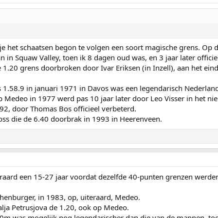
etje het schaatsen begon te volgen een soort magische grens. Op 
in Squaw Valley, toen ik 8 dagen oud was, en 3 jaar later officie
0 grens doorbroken door Ivar Eriksen (in Inzell), aan het einde
s 1.58.9 in januari 1971 in Davos was een legendarisch Nederland
op Medeo in 1977 werd pas 10 jaar later door Leo Visser in het ni
1992, door Thomas Bos officieel verbeterd.
Koss die de 6.40 doorbrak in 1993 in Heerenveen.
eraard een 15-27 jaar voordat dezelfde 40-punten grenzen werde
henburger, in 1983, op, uiteraard, Medeo.
talja Petrusjova de 1.20, ook op Medeo.
m was mogelijk nog legendarischer dan die van de mannen, toe