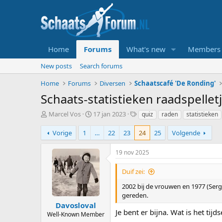
Home
Forums
What's new
Members
New posts
Search forums
Home
Forums
Diversen
Schaatscafé 'De Ronding'
Schaats-statistieken raadspellet
T
S
T
Marcel Vos
17 jan 2023
quiz
raden
statistieken
o
t
a
p
a
g
Vorige
1
…
22
23
24
25
Volgende
i
r
s
c
t
19 nov 2025
s
d
t
a
Duif zei:
a
t
r
u
2002 bij de vrouwen en 1977 (Serg
t
m
gereden.
e
Davosloval
Je bent er bijna. Wat is het ti
r
Well-Known Member