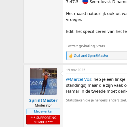
7:47.3 -
Sverdlovsk-Dinam
Het maakt natuurlijk ook uit w
vroeger.
Edit: het specificeren van het f
Twitter:
@Skating_Stats
Duif
and
SprintMaster
R
e
a
19 nov 2025
c
t
@Marcel Vos
: heb je een linkje
i
o
standings) maar die zijn vaak 
n
Hamar in de tweede moet denk i
s
:
SprintMaster
Statistieken die je nergens anders ziet.
Moderator
Medewerker
*** SUPPORTING
MEMBER ***