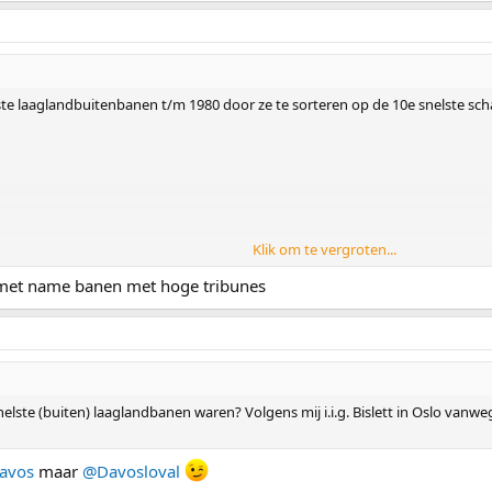
te laaglandbuitenbanen t/m 1980 door ze te sorteren op de 10e snelste scha
Klik om te vergroten...
 met name banen met hoge tribunes
i
tijd gaat en alleen alle tijden t/m 1970 meeneemt krijg je deze lijst:
snelste (buiten) laaglandbanen waren? Volgens mij i.i.g. Bislett in Oslo van
avos
maar
@Davosloval