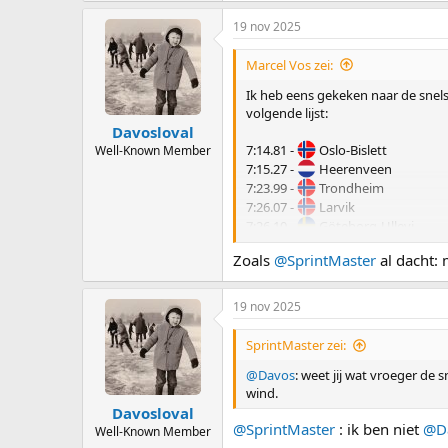
19 nov 2025
Marcel Vos zei:
Ik heb eens gekeken naar de snels
volgende lijst:
Davosloval
7:14.81 -
Oslo-Bislett
Well-Known Member
7:15.27 -
Heerenveen
7:23.99 -
Trondheim
7:26.07 -
Larvik
7:26.10 -
Göteborg-Ullevi
7:26.33 -
Oslo-Hovin
Zoals
@SprintMaster
al dacht:
7:27.54 -
Moskou-Dinamo
7:27.87 -
Yekatarinburg-Yunost
7:28.02 -
Eindhoven
19 nov 2025
7:28.58 -
Holmestrand
SprintMaster zei:
Als je tien jaar verder terug in de 
@Davos
: weet jij wat vroeger de 
wind.
7:35.1 -
Oslo-Bislett
Davosloval
7:36.0 -
Göteborg-Ullevi
@SprintMaster
: ik ben niet
@D
Well-Known Member
7:37.9 -
Grenoble