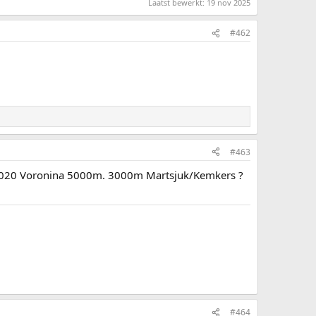
Laatst bewerkt:
19 nov 2025
#462
#463
n 2020 Voronina 5000m. 3000m Martsjuk/Kemkers ?
#464