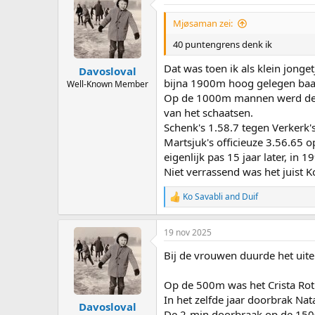
Mjøsaman zei:
40 puntengrens denk ik
Dat was toen ik als klein jong
Davosloval
bijna 1900m hoog gelegen baan 
Well-Known Member
Op de 1000m mannen werd de 1.2
van het schaatsen.
Schenk's 1.58.7 tegen Verkerk'
Martsjuk's officieuze 3.56.65 
eigenlijk pas 15 jaar later, in 
Niet verrassend was het juist 
Ko Savabli
and
Duif
R
e
a
19 nov 2025
c
t
Bij de vrouwen duurde het uit
i
o
n
Op de 500m was het Crista Rot
s
In het zelfde jaar doorbrak Na
:
Davosloval
De 2-min doorbraak op de 1500