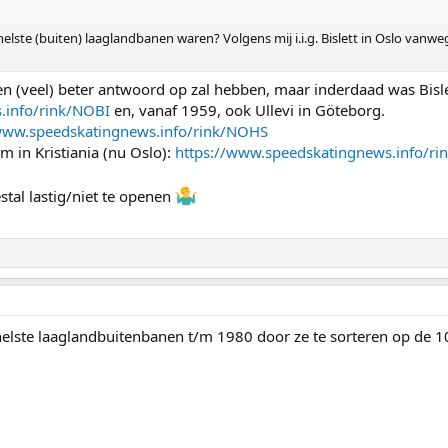
snelste (buiten) laaglandbanen waren? Volgens mij i.i.g. Bislett in Oslo van
en (veel) beter antwoord op zal hebben, maar inderdaad was Bisle
.info/rink/NOBI
en, vanaf 1959, ook Ullevi in Göteborg.
/www.speedskatingnews.info/rink/NOHS
m in Kristiania (nu Oslo):
https://www.speedskatingnews.info/r
stal lastig/niet te openen
elste laaglandbuitenbanen t/m 1980 door ze te sorteren op de 10