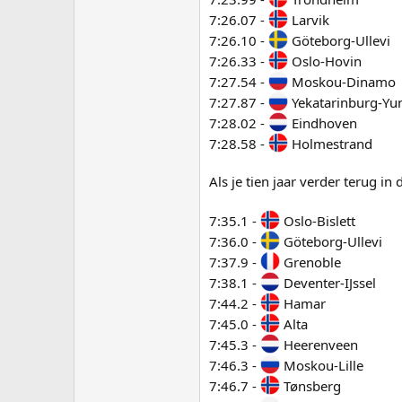
7:26.07 -
Larvik
7:26.10 -
Göteborg-Ullevi
7:26.33 -
Oslo-Hovin
7:27.54 -
Moskou-Dinamo
7:27.87 -
Yekatarinburg-Yun
7:28.02 -
Eindhoven
7:28.58 -
Holmestrand
Als je tien jaar verder terug in 
7:35.1 -
Oslo-Bislett
7:36.0 -
Göteborg-Ullevi
7:37.9 -
Grenoble
7:38.1 -
Deventer-IJssel
7:44.2 -
Hamar
7:45.0 -
Alta
7:45.3 -
Heerenveen
7:46.3 -
Moskou-Lille
7:46.7 -
Tønsberg