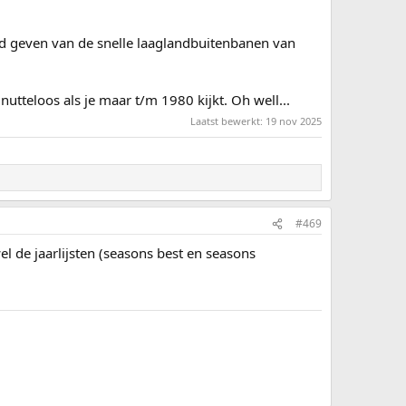
eld geven van de snelle laaglandbuitenbanen van
 nutteloos als je maar t/m 1980 kijkt. Oh well...
Laatst bewerkt:
19 nov 2025
#469
wel de jaarlijsten (seasons best en seasons
.