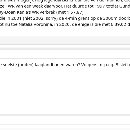
zell WR van een week daarvoor. Het duurde tot 1997 totdat Gund
ay-Doan Kania's WR verbrak (met 1.57.87)
die in 2001 (niet 2002, sorry) de 4-min grens op de 3000m door
ot nu toe Natalia Voronina, in 2020, de enige is die met 6.39.02
de snelste (buiten) laaglandbanen waren? Volgens mij i.i.g. Bisle