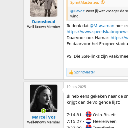
SprintMaster zei:
@Davos
: weet jij wat vroeger de 
wind.
Davosloval
Ik denk dat
@Mjøsaman
hier e
Well-Known Member
https://www.speedskatingnews
Daarvoor ook Hamar:
https:/
En daarvoor het Frogner stadiu
PS: Die SSN-links zijn vaak/mee
SprintMaster
R
e
a
19 nov 2025
c
t
Ik heb eens gekeken naar de sn
i
o
krijgt dan de volgende lijst:
n
s
7:14.81 -
Oslo-Bislett
:
Marcel Vos
7:15.27 -
Heerenveen
Well-Known Member
7:23.99 -
Trondheim