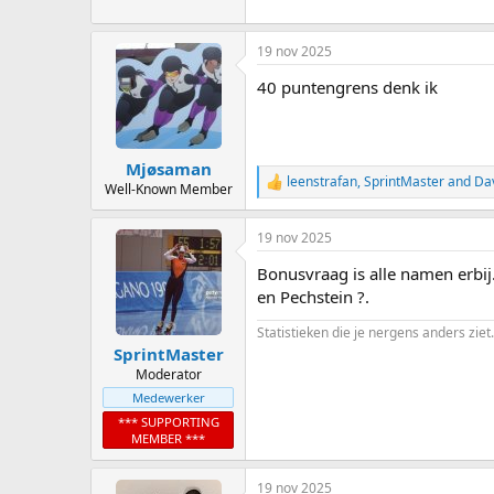
19 nov 2025
40 puntengrens denk ik
Mjøsaman
leenstrafan
,
SprintMaster
and
Da
R
Well-Known Member
e
a
19 nov 2025
c
t
Bonusvraag is alle namen erbi
i
o
en Pechstein ?.
n
s
Statistieken die je nergens anders ziet.
:
SprintMaster
Moderator
Medewerker
*** SUPPORTING
MEMBER ***
19 nov 2025