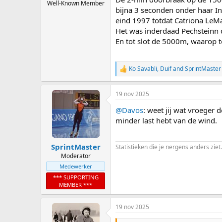
Well-Known Member
bijna 3 seconden onder haar In
eind 1997 totdat Catriona LeM
Het was inderdaad Pechsteinn 
En tot slot de 5000m, waarop t
Ko Savabli
,
Duif
and
SprintMaster
R
e
a
19 nov 2025
c
t
@Davos
: weet jij wat vroeger 
i
o
minder last hebt van de wind.
n
s
:
SprintMaster
Statistieken die je nergens anders ziet.
Moderator
Medewerker
*** SUPPORTING
MEMBER ***
19 nov 2025