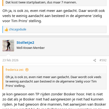
Dat kost twee startplaatsen, dus maar 7 mannen.
Oh ja, is ook zo, even niet meer aan gedacht. Daar wordt ook
veels te weinig aandacht aan besteed in de algemene ‘zielig
voor Tim Prins’ stelling.
chicagodude
R
e
a
Stolletje2
c
t
Well-Known Member
i
o
n
23 feb 2026
#592
s
:
frederica zei:
Oh ja, is ook zo, even niet meer aan gedacht. Daar wordt ook veels
te weinig aandacht aan besteed in de algemene ‘zielig voor Tim
Prins’ stelling.
Je kon gewoon een TP rijden zonder Bosker hoor. Het is niet
zo dat als je Bosker niet had aangewezen je niet had kunnen
rijden. Je had gewoon drie mannen, het aanwijzen van Bosker