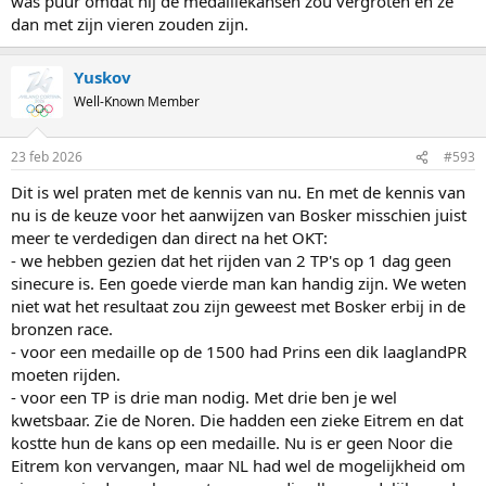
was puur omdat hij de medaillekansen zou vergroten en ze
dan met zijn vieren zouden zijn.
Yuskov
Well-Known Member
23 feb 2026
#593
Dit is wel praten met de kennis van nu. En met de kennis van
nu is de keuze voor het aanwijzen van Bosker misschien juist
meer te verdedigen dan direct na het OKT:
- we hebben gezien dat het rijden van 2 TP's op 1 dag geen
sinecure is. Een goede vierde man kan handig zijn. We weten
niet wat het resultaat zou zijn geweest met Bosker erbij in de
bronzen race.
- voor een medaille op de 1500 had Prins een dik laaglandPR
moeten rijden.
- voor een TP is drie man nodig. Met drie ben je wel
kwetsbaar. Zie de Noren. Die hadden een zieke Eitrem en dat
kostte hun de kans op een medaille. Nu is er geen Noor die
Eitrem kon vervangen, maar NL had wel de mogelijkheid om