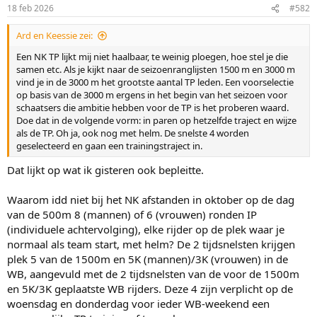
18 feb 2026
#582
Ard en Keessie zei:
Een NK TP lijkt mij niet haalbaar, te weinig ploegen, hoe stel je die
samen etc. Als je kijkt naar de seizoenranglijsten 1500 m en 3000 m
vind je in de 3000 m het grootste aantal TP leden. Een voorselectie
op basis van de 3000 m ergens in het begin van het seizoen voor
schaatsers die ambitie hebben voor de TP is het proberen waard.
Doe dat in de volgende vorm: in paren op hetzelfde traject en wijze
als de TP. Oh ja, ook nog met helm. De snelste 4 worden
geselecteerd en gaan een trainingstraject in.
Dat lijkt op wat ik gisteren ook bepleitte.
Waarom idd niet bij het NK afstanden in oktober op de dag
van de 500m 8 (mannen) of 6 (vrouwen) ronden IP
(individuele achtervolging), elke rijder op de plek waar je
normaal als team start, met helm? De 2 tijdsnelsten krijgen
plek 5 van de 1500m en 5K (mannen)/3K (vrouwen) in de
WB, aangevuld met de 2 tijdsnelsten van de voor de 1500m
en 5K/3K geplaatste WB rijders. Deze 4 zijn verplicht op de
woensdag en donderdag voor ieder WB-weekend een