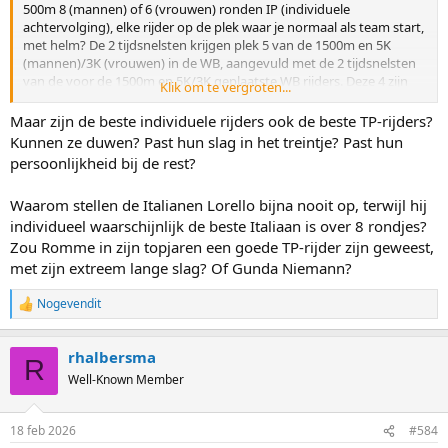
500m 8 (mannen) of 6 (vrouwen) ronden IP (individuele
achtervolging), elke rijder op de plek waar je normaal als team start,
met helm? De 2 tijdsnelsten krijgen plek 5 van de 1500m en 5K
(mannen)/3K (vrouwen) in de WB, aangevuld met de 2 tijdsnelsten
van de voor de 1500m en 5K/3K geplaatste WB rijders. Deze 4 zijn
Klik om te vergroten...
verplicht op de woensdag en donderdag voor ieder WB-weekend
een gezamenlijke TP training af te werken.
Maar zijn de beste individuele rijders ook de beste TP-rijders?
Kunnen ze duwen? Past hun slag in het treintje? Past hun
Bij het OKT op de dag van de 500m, idem. En dan plek 8 en 9 in de
persoonlijkheid bij de rest?
matrix reserveren voor de 2 tijdsnelsten van de IP aan te vullen met
de 2 tijdsnelsten op de IP van wie al in de matrix zit op plekken 1
Waarom stellen de Italianen Lorello bijna nooit op, terwijl hij
t/m 7. Dan zijn het ook geen aanwijsplekken meer, maar pure
individueel waarschijnlijk de beste Italiaan is over 8 rondjes?
kwalificatieplekken zodat zowel 1500m als 5K/3K rijders zich hierin
kunnen specialiseren. Op de OS moeten ze hun individuele plekken
Zou Romme in zijn topjaren een goede TP-rijder zijn geweest,
dan krijgen van onderaf de overige 15 plekken in de matrix (als ze al
met zijn extreem lange slag? Of Gunda Niemann?
niet rechtstreeks zijn gekwalificeerd).
Nogevendit
R
e
a
rhalbersma
c
R
t
Well-Known Member
i
o
n
18 feb 2026
#584
s