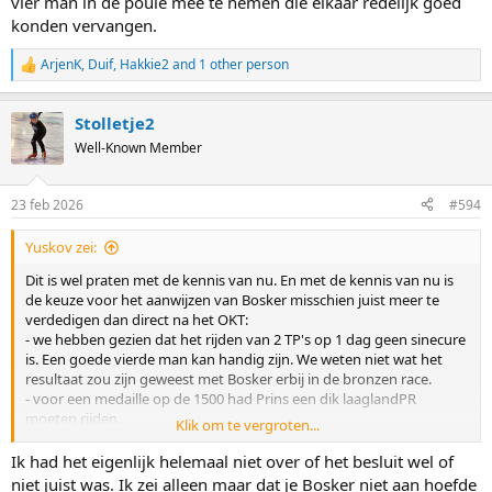
vier man in de poule mee te nemen die elkaar redelijk goed
konden vervangen.
ArjenK
,
Duif
,
Hakkie2
and 1 other person
R
e
a
Stolletje2
c
t
Well-Known Member
i
o
n
23 feb 2026
#594
s
:
Yuskov zei:
Dit is wel praten met de kennis van nu. En met de kennis van nu is
de keuze voor het aanwijzen van Bosker misschien juist meer te
verdedigen dan direct na het OKT:
- we hebben gezien dat het rijden van 2 TP's op 1 dag geen sinecure
is. Een goede vierde man kan handig zijn. We weten niet wat het
resultaat zou zijn geweest met Bosker erbij in de bronzen race.
- voor een medaille op de 1500 had Prins een dik laaglandPR
moeten rijden.
Klik om te vergroten...
- voor een TP is drie man nodig. Met drie ben je wel kwetsbaar. Zie
de Noren. Die hadden een zieke Eitrem en dat kostte hun de kans
Ik had het eigenlijk helemaal niet over of het besluit wel of
op een medaille. Nu is er geen Noor die Eitrem kon vervangen,
niet juist was. Ik zei alleen maar dat je Bosker niet aan hoefde