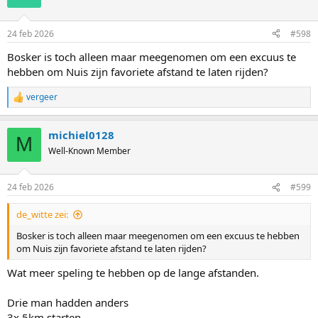
24 feb 2026
#598
Bosker is toch alleen maar meegenomen om een excuus te
hebben om Nuis zijn favoriete afstand te laten rijden?
vergeer
R
e
a
michiel0128
c
M
t
Well-Known Member
i
o
n
24 feb 2026
#599
s
:
de_witte zei:
Bosker is toch alleen maar meegenomen om een excuus te hebben
om Nuis zijn favoriete afstand te laten rijden?
Wat meer speling te hebben op de lange afstanden.
Drie man hadden anders
3x 5km starten