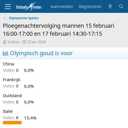
Aanmelden
Registreren
Olympische Spelen
Ploegenachtervolging mannen 15 februari
16:00-17:00 en 17 februari 14:30-17:15
T
S
Yuskov
23 jan 2026
o
t
p
Olympisch goud is voor
a
i
r
c
t
China
s
d
Votes:
0
0,0%
t
a
a
t
Frankrijk
r
u
Votes:
0
0,0%
t
m
e
Duitsland
r
Votes:
0
0,0%
Italië
Votes:
6
15,4%