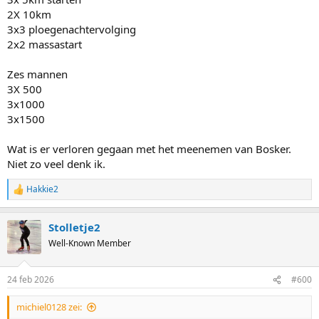
2X 10km
3x3 ploegenachtervolging
2x2 massastart
Zes mannen
3X 500
3x1000
3x1500
Wat is er verloren gegaan met het meenemen van Bosker.
Niet zo veel denk ik.
Hakkie2
R
e
a
Stolletje2
c
t
Well-Known Member
i
o
n
24 feb 2026
#600
s
:
michiel0128 zei: