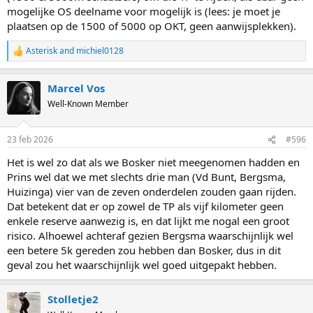
mogelijke OS deelname voor mogelijk is (lees: je moet je
plaatsen op de 1500 of 5000 op OKT, geen aanwijsplekken).
Asterisk
and
michiel0128
R
e
a
Marcel Vos
c
t
Well-Known Member
i
o
n
23 feb 2026
#596
s
:
Het is wel zo dat als we Bosker niet meegenomen hadden en
Prins wel dat we met slechts drie man (Vd Bunt, Bergsma,
Huizinga) vier van de zeven onderdelen zouden gaan rijden.
Dat betekent dat er op zowel de TP als vijf kilometer geen
enkele reserve aanwezig is, en dat lijkt me nogal een groot
risico. Alhoewel achteraf gezien Bergsma waarschijnlijk wel
een betere 5k gereden zou hebben dan Bosker, dus in dit
geval zou het waarschijnlijk wel goed uitgepakt hebben.
Stolletje2