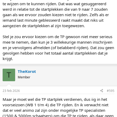
maar NL had wel de mogelijkheid om vier man in de poule mee te
te wijzen om te kunnen rijden. Dat was wat gesuggereerd
nemen die elkaar redelijk goed konden vervangen.
werd in relatie tot de startplekken die van 9 naar 7 zouden
gaan als we ervoor zouden kiezen niet te rijden. Zelfs als er
iemand last minute geblesseerd raakt maakt dat niks uit
aangezien de startplekken al zijn toegewezen.
Stel je zou ervoor kiezen om de TP gewoon niet meer serieus
mee te nemen, dan kun je 3 willekeurige mannen inschrijven
en je vervolgens afmelden (of belabberd rijden). Dat zou geen
gevolgen hebben voor het totaal aantal startplekken dat je
krijgt.
TheKorot
T
Member
23 feb 2026
#595
Maar je moet wel die TP startplek verdienen, dus iig in het
voorseizoen (WB 1 t/m 4) die TP rijden. En ik verwacht niet
dat er veel animo zal zijn onder mogelijke TP specialisten
(1500 & 5000m schaatsers) om die TP te rijden, als daar geen