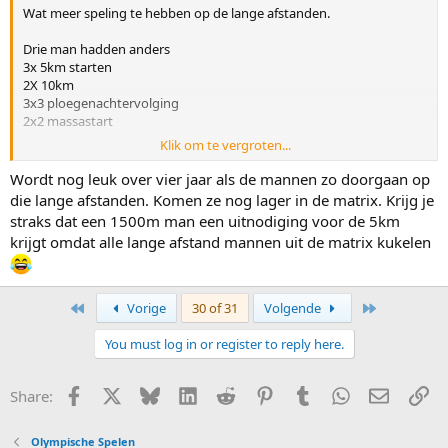
Wat meer speling te hebben op de lange afstanden.
Drie man hadden anders
3x 5km starten
2X 10km
3x3 ploegenachtervolging
2x2 massastart
Klik om te vergroten...
Zes mannen
3X 500
Wordt nog leuk over vier jaar als de mannen zo doorgaan op
3x1000
die lange afstanden. Komen ze nog lager in de matrix. Krijg je
3x1500
straks dat een 1500m man een uitnodiging voor de 5km
krijgt omdat alle lange afstand mannen uit de matrix kukelen
Wat is er verloren gegaan met het meenemen van Bosker. Niet zo
veel denk ik.
First
Last
Vorige
30 of 31
Volgende
You must log in or register to reply here.
Facebook
X
Bluesky
LinkedIn
Reddit
Pinterest
Tumblr
WhatsApp
E-mail
Li
Share:
Olympische Spelen