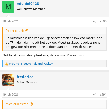
michiel0128
M
Well-Known Member
18 feb 2026
#590
frederica zei:
En misschien willen van de 9 geselecteerden er sowieso maar 1 of 2
de TP rijden, dan houdt het ook op. Meest praktische oplossing is
om gewoon niet meer mee te doen aan de TP met de spelen.
Dat kost twee startplaatsen, dus maar 7 mannen.
proeme
,
Nogevendit
and
Yuskov
R
e
a
frederica
c
t
Active Member
i
o
n
19 feb 2026
#591
s
:
michiel0128 zei: