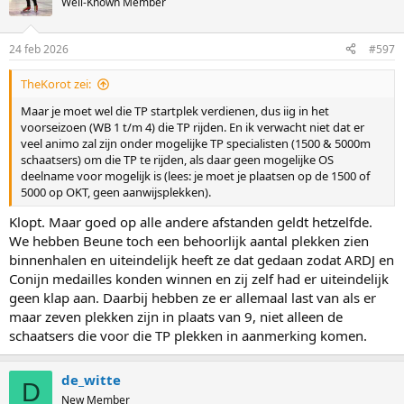
Well-Known Member
24 feb 2026
#597
TheKorot zei:
Maar je moet wel die TP startplek verdienen, dus iig in het
voorseizoen (WB 1 t/m 4) die TP rijden. En ik verwacht niet dat er
veel animo zal zijn onder mogelijke TP specialisten (1500 & 5000m
schaatsers) om die TP te rijden, als daar geen mogelijke OS
deelname voor mogelijk is (lees: je moet je plaatsen op de 1500 of
5000 op OKT, geen aanwijsplekken).
Klopt. Maar goed op alle andere afstanden geldt hetzelfde.
We hebben Beune toch een behoorlijk aantal plekken zien
binnenhalen en uiteindelijk heeft ze dat gedaan zodat ARDJ en
Conijn medailles konden winnen en zij zelf had er uiteindelijk
geen klap aan. Daarbij hebben ze er allemaal last van als er
maar zeven plekken zijn in plaats van 9, niet alleen de
schaatsers die voor die TP plekken in aanmerking komen.
de_witte
D
New Member