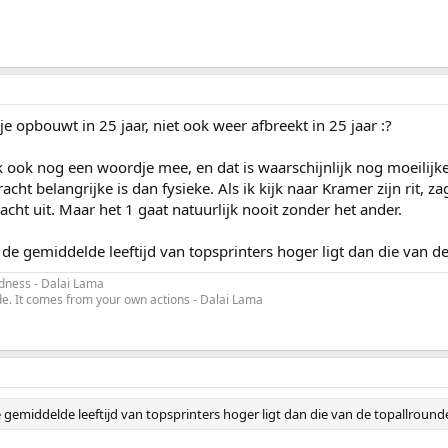
e opbouwt in 25 jaar, niet ook weer afbreekt in 25 jaar :?
jk ook nog een woordje mee, en dat is waarschijnlijk nog moeilijk
racht belangrijke is dan fysieke. Als ik kijk naar Kramer zijn rit, z
acht uit. Maar het 1 gaat natuurlijk nooit zonder het ander.
 de gemiddelde leeftijd van topsprinters hoger ligt dan die van de 
indness - Dalai Lama
e. It comes from your own actions - Dalai Lama
 gemiddelde leeftijd van topsprinters hoger ligt dan die van de topallrounder