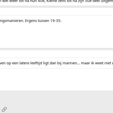
n wel weer tot na hun 40e, Kleine zelfs tot na zijn 50e deel uit
iningsmanieren. Ergens tussen 19-35.
wen op een latere leeftijd ligt dan bij mannen... maar ik weet niet
App
-mail
Link