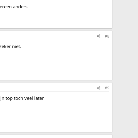
dereen anders.
#8
eker niet.
#9
n top toch veel later