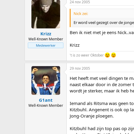
24 nov 2005
Nick zei:
Er word veel gezegt over de jonge
Ben ik niet met je eens Nick..
Krizz
Well-Known Member
Krizz
Medewerker
't is zo weer Oktober
29 nov 2005
Het heeft met veel dingen te m
naast elkaar door in de zomer 
wordt je sterker, maar ik heb 
G1ant
Iemand als Ritsma was geen to
Well-Known Member
Kitzbuhl. Angenent is ook op la
Jong-Oranje ploegen.
Kitzbuhl had zijn top pas op z