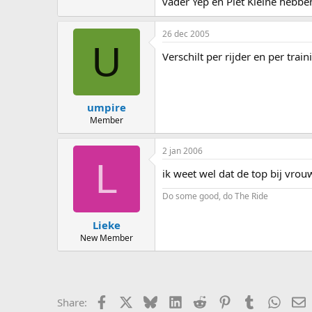
vader Yep en Piet Kleine hebbe
26 dec 2005
U
Verschilt per rijder en per tra
umpire
Member
2 jan 2006
L
ik weet wel dat de top bij vrou
Do some good, do The Ride
Lieke
New Member
Facebook
X
Bluesky
LinkedIn
Reddit
Pinterest
Tumblr
Whats
E
Share: