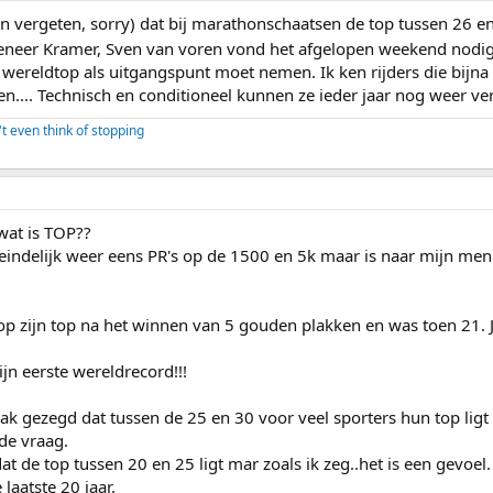
n vergeten, sorry) dat bij marathonschaatsen de top tussen 26 en
neer Kramer, Sven van voren vond het afgelopen weekend nodig 
 wereldtop als uitgangspunt moet nemen. Ik ken rijders die bijna 
en.... Technisch en conditioneel kunnen ze ieder jaar nog weer ve
't even think of stopping
 wat is TOP??
eindelijk weer eens PR's op de 1500 en 5k maar is naar mijn meni
e op zijn top na het winnen van 5 gouden plakken en was toen 2
ijn eerste wereldrecord!!!
 gezegd dat tussen de 25 en 30 voor veel sporters hun top ligt 
 de vraag.
 dat de top tussen 20 en 25 ligt mar zoals ik zeg..het is een gev
laatste 20 jaar.