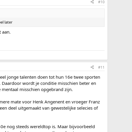
#10
el later
t aan.
#11
Veel jonge talenten doen tot hun 16e twee sporten
. Daardoor wordt je conditie misschien beter en
ze mentaal misschien opgebrand zijn.
tremere mate voor Henk Angenent en vroeger Franz
geen deel uitgemaakt van gewestelijke selecies of
 40e nog steeds wereldtop is. Maar bijvoorbeeld