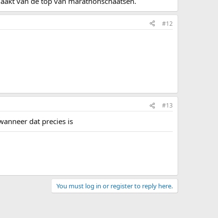
gemaakt van de top van marathonschaatsen.
#12
#13
 wanneer dat precies is
You must log in or register to reply here.