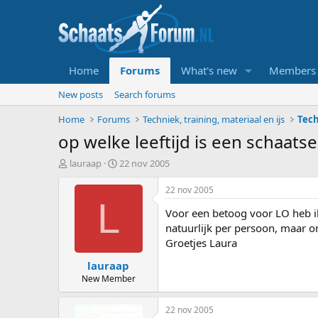
Home
Forums
What's new
Members
New posts
Search forums
Home
Forums
Techniek, training, materiaal en ijs
Tech
op welke leeftijd is een schaatser
T
S
lauraap
22 nov 2005
o
t
p
a
22 nov 2005
i
r
L
Voor een betoog voor LO heb ik
c
t
s
d
natuurlijk per persoon, maar o
t
a
Groetjes Laura
a
t
lauraap
r
u
t
m
New Member
e
r
22 nov 2005