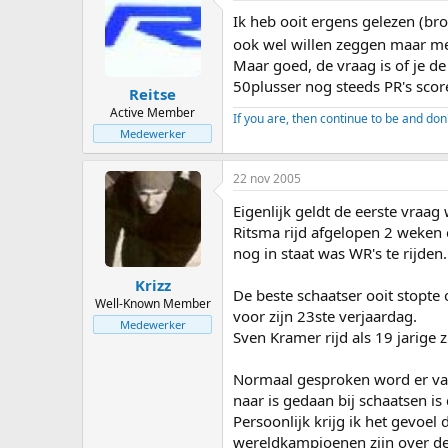
Ik heb ooit ergens gelezen (bro
ook wel willen zeggen maar me
Maar goed, de vraag is of je de
50plusser nog steeds PR's scor
Reitse
Active Member
If you are, then continue to be and don
Medewerker
22 nov 2005
Eigenlijk geldt de eerste vraag
Ritsma rijd afgelopen 2 weken 
nog in staat was WR's te rijden.
Krizz
De beste schaatser ooit stopt
Well-Known Member
voor zijn 23ste verjaardag.
Medewerker
Sven Kramer rijd als 19 jarige z
Normaal gesproken word er vaak
naar is gedaan bij schaatsen is
Persoonlijk krijg ik het gevoel
wereldkampioenen zijn over de 