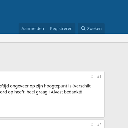
Aanmelden
Registreren
Zoeken
#1
ijd ongeveer op zijn hoogtepunt is (verschilt
rd op heeft: heel graag!! Alvast bedankt!!
#2