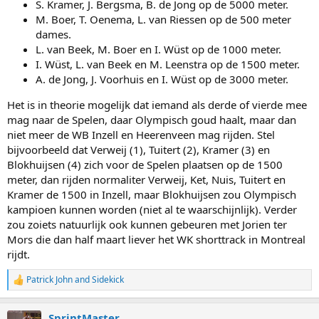
S. Kramer, J. Bergsma, B. de Jong op de 5000 meter.
M. Boer, T. Oenema, L. van Riessen op de 500 meter
dames.
L. van Beek, M. Boer en I. Wüst op de 1000 meter.
I. Wüst, L. van Beek en M. Leenstra op de 1500 meter.
A. de Jong, J. Voorhuis en I. Wüst op de 3000 meter.
Het is in theorie mogelijk dat iemand als derde of vierde mee
mag naar de Spelen, daar Olympisch goud haalt, maar dan
niet meer de WB Inzell en Heerenveen mag rijden. Stel
bijvoorbeeld dat Verweij (1), Tuitert (2), Kramer (3) en
Blokhuijsen (4) zich voor de Spelen plaatsen op de 1500
meter, dan rijden normaliter Verweij, Ket, Nuis, Tuitert en
Kramer de 1500 in Inzell, maar Blokhuijsen zou Olympisch
kampioen kunnen worden (niet al te waarschijnlijk). Verder
zou zoiets natuurlijk ook kunnen gebeuren met Jorien ter
Mors die dan half maart liever het WK shorttrack in Montreal
rijdt.
Patrick John
and
Sidekick
R
e
a
SprintMaster
c