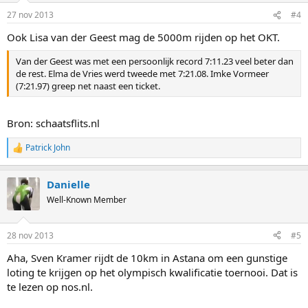
n
27 nov 2013
#4
s
:
Ook Lisa van der Geest mag de 5000m rijden op het OKT.
Van der Geest was met een persoonlijk record 7:11.23 veel beter dan
de rest. Elma de Vries werd tweede met 7:21.08. Imke Vormeer
(7:21.97) greep net naast een ticket.
Bron: schaatsflits.nl
Patrick John
R
e
a
Danielle
c
t
Well-Known Member
i
o
n
28 nov 2013
#5
s
:
Aha, Sven Kramer rijdt de 10km in Astana om een gunstige
loting te krijgen op het olympisch kwalificatie toernooi. Dat is
te lezen op nos.nl.