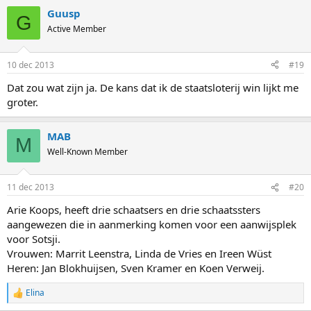
Guusp
G
Active Member
10 dec 2013
#19
Dat zou wat zijn ja. De kans dat ik de staatsloterij win lijkt me
groter.
MAB
M
Well-Known Member
11 dec 2013
#20
Arie Koops, heeft drie schaatsers en drie schaatssters
aangewezen die in aanmerking komen voor een aanwijsplek
voor Sotsji.
Vrouwen: Marrit Leenstra, Linda de Vries en Ireen Wüst
Heren: Jan Blokhuijsen, Sven Kramer en Koen Verweij.
Elina
R
e