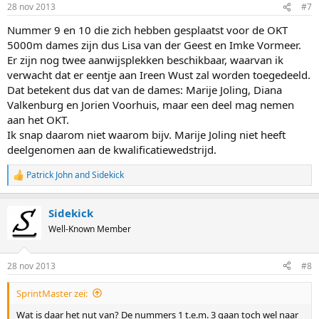
28 nov 2013
#7
Nummer 9 en 10 die zich hebben gesplaatst voor de OKT
5000m dames zijn dus Lisa van der Geest en Imke Vormeer.
Er zijn nog twee aanwijsplekken beschikbaar, waarvan ik
verwacht dat er eentje aan Ireen Wust zal worden toegedeeld.
Dat betekent dus dat van de dames: Marije Joling, Diana
Valkenburg en Jorien Voorhuis, maar een deel mag nemen
aan het OKT.
Ik snap daarom niet waarom bijv. Marije Joling niet heeft
deelgenomen aan de kwalificatiewedstrijd.
Patrick John
and
Sidekick
R
e
a
Sidekick
c
t
Well-Known Member
i
o
n
28 nov 2013
#8
s
:
SprintMaster zei:
Wat is daar het nut van? De nummers 1 t.e.m. 3 gaan toch wel naar