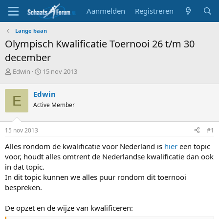
Aanmelden
Registreren
Lange baan
Olympisch Kwalificatie Toernooi 26 t/m 30
december
T
S
Edwin
15 nov 2013
o
t
p
a
Edwin
E
i
r
Active Member
c
t
s
d
t
a
15 nov 2013
#1
a
t
r
u
Alles rondom de kwalificatie voor Nederland is
hier
een topic
t
m
voor, houdt alles omtrent de Nederlandse kwalificatie dan ook
e
in dat topic.
r
In dit topic kunnen we alles puur rondom dit toernooi
bespreken.
De opzet en de wijze van kwalificeren: