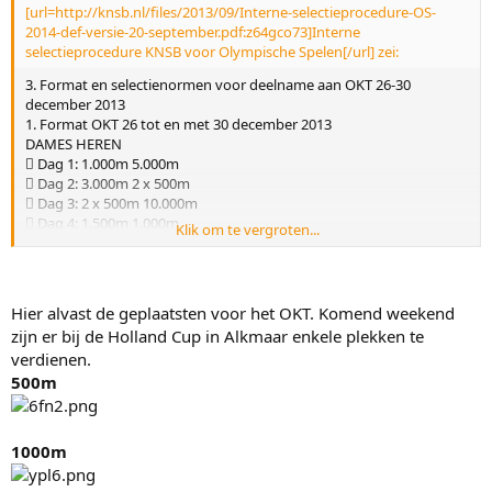
[url=http://knsb.nl/files/2013/09/Interne-selectieprocedure-OS-
2014-def-versie-20-september.pdf:z64gco73]Interne
selectieprocedure KNSB voor Olympische Spelen[/url] zei:
3. Format en selectienormen voor deelname aan OKT 26-30
december 2013
1. Format OKT 26 tot en met 30 december 2013
DAMES HEREN
 Dag 1: 1.000m 5.000m
 Dag 2: 3.000m 2 x 500m
 Dag 3: 2 x 500m 10.000m
 Dag 4: 1.500m 1.000m
Klik om te vergroten...
 Dag 5: 5.000m 1.500m
2. Deelname 500, 1.000 en 1.500 meter dames/heren (maximaal 20
rijders):
Hier alvast de geplaatsten voor het OKT. Komend weekend
 De beste 12 rijders van het KPN NK Afstanden (25/27 oktober
zijn er bij de Holland Cup in Alkmaar enkele plekken te
2013);
verdienen.
 De beste 2 nog niet geplaatste rijders van Holland Cup 2 (16/17
500m
november 2013);
 De beste 2 nog niet geplaatste rijders op grond van SARA
(Europese tijden, d.d. 16 december 2013);
 De SCL kan rijders toevoegen om te komen tot het maximale
1000m
aantal deelnemers van 20.