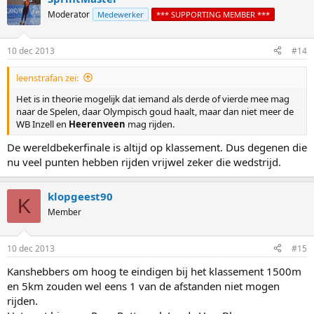
t
Moderator
Medewerker
*** SUPPORTING MEMBER ***
i
o
n
10 dec 2013
#14
s
:
leenstrafan zei:
Het is in theorie mogelijk dat iemand als derde of vierde mee mag
naar de Spelen, daar Olympisch goud haalt, maar dan niet meer de
WB Inzell en
Heerenveen
mag rijden.
De wereldbekerfinale is altijd op klassement. Dus degenen die
nu veel punten hebben rijden vrijwel zeker die wedstrijd.
klopgeest90
K
Member
10 dec 2013
#15
Kanshebbers om hoog te eindigen bij het klassement 1500m
en 5km zouden wel eens 1 van de afstanden niet mogen
rijden.