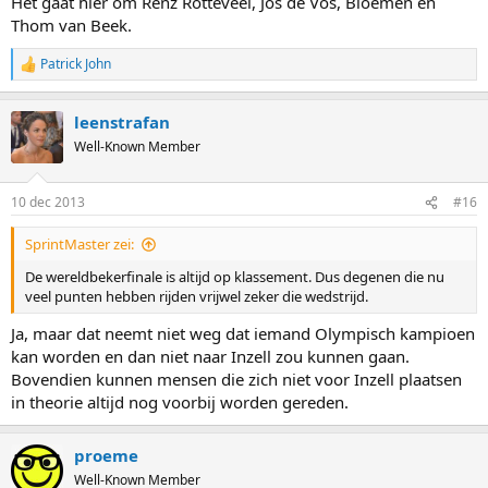
Het gaat hier om Renz Rotteveel, Jos de Vos, Bloemen en
Thom van Beek.
Patrick John
R
e
a
leenstrafan
c
t
Well-Known Member
i
o
n
10 dec 2013
#16
s
:
SprintMaster zei:
De wereldbekerfinale is altijd op klassement. Dus degenen die nu
veel punten hebben rijden vrijwel zeker die wedstrijd.
Ja, maar dat neemt niet weg dat iemand Olympisch kampioen
kan worden en dan niet naar Inzell zou kunnen gaan.
Bovendien kunnen mensen die zich niet voor Inzell plaatsen
in theorie altijd nog voorbij worden gereden.
proeme
Well-Known Member