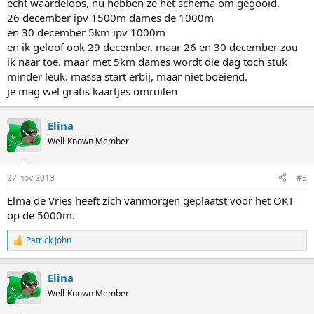
echt waardeloos, nu hebben ze het schema om gegooid.
op 10.000 meter heren;
26 december ipv 1500m dames de 1000m
 De SCL kan per afstand 2 rijders toevoegen;
en 30 december 5km ipv 1000m
 Limiettijden op grond van SARA (Europese tijden, d.d. 25-11-2013).
en ik geloof ook 29 december. maar 26 en 30 december zou
ik naar toe. maar met 5km dames wordt die dag toch stuk
minder leuk. massa start erbij, maar niet boeiend.
je mag wel gratis kaartjes omruilen
Elina
Well-Known Member
27 nov 2013
#3
Elma de Vries heeft zich vanmorgen geplaatst voor het OKT
op de 5000m.
Patrick John
R
e
a
Elina
c
t
Well-Known Member
i
o