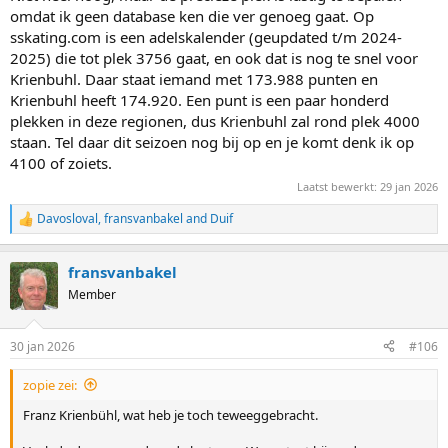
omdat ik geen database ken die ver genoeg gaat. Op
sskating.com is een adelskalender (geupdated t/m 2024-
2025) die tot plek 3756 gaat, en ook dat is nog te snel voor
Krienbuhl. Daar staat iemand met 173.988 punten en
Krienbuhl heeft 174.920. Een punt is een paar honderd
plekken in deze regionen, dus Krienbuhl zal rond plek 4000
staan. Tel daar dit seizoen nog bij op en je komt denk ik op
4100 of zoiets.
Laatst bewerkt:
29 jan 2026
Davosloval
,
fransvanbakel
and
Duif
R
e
a
fransvanbakel
c
t
Member
i
o
n
30 jan 2026
#106
s
:
zopie zei:
Franz Krienbühl, wat heb je toch teweeggebracht.