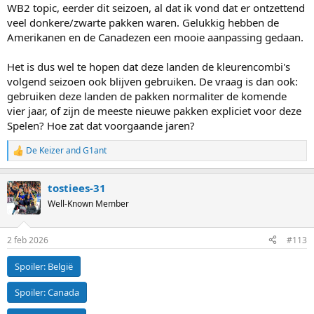
WB2 topic, eerder dit seizoen, al dat ik vond dat er ontzettend
veel donkere/zwarte pakken waren. Gelukkig hebben de
Amerikanen en de Canadezen een mooie aanpassing gedaan.
Het is dus wel te hopen dat deze landen de kleurencombi's
volgend seizoen ook blijven gebruiken. De vraag is dan ook:
gebruiken deze landen de pakken normaliter de komende
vier jaar, of zijn de meeste nieuwe pakken expliciet voor deze
Spelen? Hoe zat dat voorgaande jaren?
De Keizer
and
G1ant
R
e
a
tostiees-31
c
t
Well-Known Member
i
o
n
2 feb 2026
#113
s
:
Spoiler:
België
Spoiler:
Canada