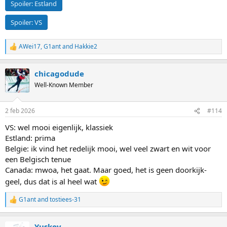
Spoiler:
Estland
Spoiler:
VS
AWei17
,
G1ant
and
Hakkie2
R
e
a
chicagodude
c
t
Well-Known Member
i
o
n
2 feb 2026
#114
s
:
VS: wel mooi eigenlijk, klassiek
Estland: prima
Belgie: ik vind het redelijk mooi, wel veel zwart en wit voor
een Belgisch tenue
Canada: mwoa, het gaat. Maar goed, het is geen doorkijk-
geel, dus dat is al heel wat
G1ant
and
tostiees-31
R
e
a
Yuskov