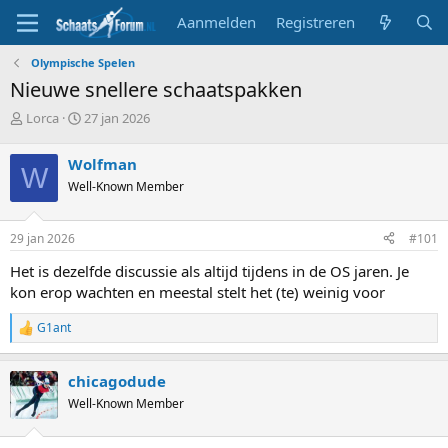
Aanmelden
Registreren
Olympische Spelen
Nieuwe snellere schaatspakken
T
S
Lorca
27 jan 2026
o
t
p
a
Wolfman
W
i
r
Well-Known Member
c
t
s
d
t
a
29 jan 2026
#101
a
t
r
u
Het is dezelfde discussie als altijd tijdens in de OS jaren. Je
t
m
kon erop wachten en meestal stelt het (te) weinig voor
e
r
G1ant
R
e
a
chicagodude
c
t
Well-Known Member
i
o
n