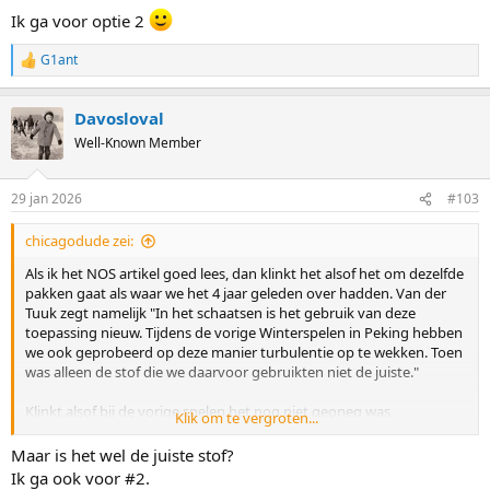
Ik ga voor optie 2
G1ant
R
e
a
Davosloval
c
t
Well-Known Member
i
o
n
29 jan 2026
#103
s
:
chicagodude zei:
Als ik het NOS artikel goed lees, dan klinkt het alsof het om dezelfde
pakken gaat als waar we het 4 jaar geleden over hadden. Van der
Tuuk zegt namelijk "In het schaatsen is het gebruik van deze
toepassing nieuw. Tijdens de vorige Winterspelen in Peking hebben
we ook geprobeerd op deze manier turbulentie op te wekken. Toen
was alleen de stof die we daarvoor gebruikten niet de juiste."
Klinkt alsof bij de vorige spelen het nog niet geoneg was
Klik om te vergroten...
doorontwikkeld om daadwerkelijk tijdvoordeel te behalen, waar hij
beweert dat dat nu wel zo gaat zijn.
Maar is het wel de juiste stof?
Enfin, hierboven wordt alweer duidelijk dat de soep duidelijk niet zo
Ik ga ook voor #2.