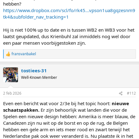
hebben?
https://www.dropbox.com/scl/fo/rk45...vpson1ua8gqzesnm9
tk4&subfolder_nav_tracking=1
Hij is niet 100% up to date en is tussen WB2 en WB3 voor het
laatst geupdated, dus Krienbuhl zal inmiddels nog wel door
een paar mensen voorbijgestoken zijn.
fransvanbakel
R
e
a
tostiees-31
c
t
Well-Known Member
i
o
n
2 feb 2026
#112
s
:
Even een bericht wat voor 2/3e bij het topic hoort:
nieuwe
schaatspakken.
Er zijn behoorlijk wat landen die voor de
Spelen een nieuwe design hebben: Amerika is meer blauw, de
Canadezen zijn nu wit op de borst en op de rug, de Belgen
hebben een gele arm en iets meer rood en zwart terwijl het
Nederlandse pak ook weer veranderd is. Nu plaatste ik in het