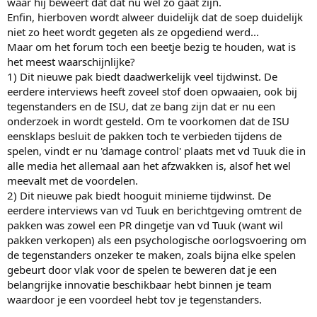
waar hij beweert dat dat nu wel zo gaat zijn.
dan in de kwartetstart van Inzell. Bosker was juist 1,5 seconde
Enfin, hierboven wordt alweer duidelijk dat de soep duidelijk
sneller in Inzell dan op het OKT, beide zonder nieuw pak. In de A-
groep reed Huizinga bijna een identieke tijd in zijn oude pak als op
niet zo heet wordt gegeten als ze opgediend werd...
het OKT in het nieuwe pak, terwijl Bergsma met 2 keer een oud pak
Maar om het forum toch een beetje bezig te houden, wat is
een seconde sneller was op het OKT.
het meest waarschijnlijke?
1) Dit nieuwe pak biedt daadwerkelijk veel tijdwinst. De
Er kunnen vast wat tienden worden gewonnen, maar meer dan dat
eerdere interviews heeft zoveel stof doen opwaaien, ook bij
zal het toch echt niet zijn. Deze ministeekproef geeft in ieder geval
tegenstanders en de ISU, dat ze bang zijn dat er nu een
geen uitsluitsel, behalve dat VdBunt misschien een wat sterkere
piek op het OKT had dan de rest, maar juist bij hem is dat ook
onderzoek in wordt gesteld. Om te voorkomen dat de ISU
helemaal niet gek.
eensklaps besluit de pakken toch te verbieden tijdens de
spelen, vindt er nu 'damage control' plaats met vd Tuuk die in
alle media het allemaal aan het afzwakken is, alsof het wel
meevalt met de voordelen.
2) Dit nieuwe pak biedt hooguit minieme tijdwinst. De
eerdere interviews van vd Tuuk en berichtgeving omtrent de
pakken was zowel een PR dingetje van vd Tuuk (want wil
pakken verkopen) als een psychologische oorlogsvoering om
de tegenstanders onzeker te maken, zoals bijna elke spelen
gebeurt door vlak voor de spelen te beweren dat je een
belangrijke innovatie beschikbaar hebt binnen je team
waardoor je een voordeel hebt tov je tegenstanders.