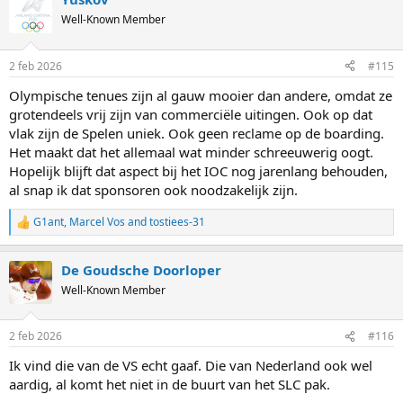
c
t
Well-Known Member
i
o
n
2 feb 2026
#115
s
:
Olympische tenues zijn al gauw mooier dan andere, omdat ze
grotendeels vrij zijn van commerciële uitingen. Ook op dat
vlak zijn de Spelen uniek. Ook geen reclame op de boarding.
Het maakt dat het allemaal wat minder schreeuwerig oogt.
Hopelijk blijft dat aspect bij het IOC nog jarenlang behouden,
al snap ik dat sponsoren ook noodzakelijk zijn.
G1ant
,
Marcel Vos
and
tostiees-31
R
e
a
De Goudsche Doorloper
c
t
Well-Known Member
i
o
n
2 feb 2026
#116
s
:
Ik vind die van de VS echt gaaf. Die van Nederland ook wel
aardig, al komt het niet in de buurt van het SLC pak.