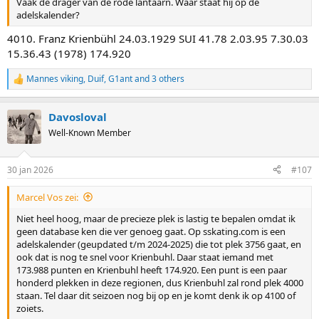
Vaak de drager van de rode lantaarn. Waar staat hij op de
adelskalender?
4010. Franz Krienbühl 24.03.1929 SUI 41.78 2.03.95 7.30.03
15.36.43 (1978) 174.920
Mannes viking
,
Duif
,
G1ant
and 3 others
R
e
a
Davosloval
c
t
Well-Known Member
i
o
n
30 jan 2026
#107
s
:
Marcel Vos zei:
Niet heel hoog, maar de precieze plek is lastig te bepalen omdat ik
geen database ken die ver genoeg gaat. Op sskating.com is een
adelskalender (geupdated t/m 2024-2025) die tot plek 3756 gaat, en
ook dat is nog te snel voor Krienbuhl. Daar staat iemand met
173.988 punten en Krienbuhl heeft 174.920. Een punt is een paar
honderd plekken in deze regionen, dus Krienbuhl zal rond plek 4000
staan. Tel daar dit seizoen nog bij op en je komt denk ik op 4100 of
zoiets.