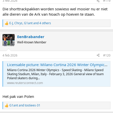
3 feb 2026
#119
s
:
Die shorttrackpakken worden sowieso wel mooier nu er niet
alle dieren van de Ark van Noach op hoeven te staan.
E-J
,
Chrys
,
G1ant
and 4 others
R
e
a
EenBrabander
c
t
Well-Known Member
i
o
n
4 feb 2026
#120
s
:
Licensable picture: Milano Cortina 2026 Winter Olympics - Speed Skating
Milano Cortina 2026 Winter Olympics - Speed Skating - Milano Speed
Skating Stadium, Milan, Italy - February 3, 2026 General view of team
Poland skaters during...
www.reutersconnect.com
Het pak van Polen
G1ant
and
tostiees-31
R
e