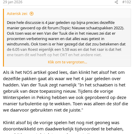
29 jan 2026
#102
s
:
Asterisk zei:
Deze hele discussie is 4 jaar geleden op bijna precies dezelfde
manier gevoerd op dit forum (Topic: Nieuwe schaatspakken 2022).
Ook toen was er een Van der Tuuk die in het nieuws zei dat er
procenten verbetering waren en dat alles was getest in
windtunnels. Ook toen is er hier gezegd dat dat zou betekenen dat
de 6.05 van Roest eigenlijk een 5.58 was en dat het raar is dat het
ene team dit wel heeft op het OKT en het andere niet.
Klik om te vergroten...
En met die conclusie kunnen we volgens mij ook concluderen dat
met dit bericht voornamelijk psychologische oorlogsvoering wordt
Als ik het NOS artikel goed lees, dan klinkt het alsof het om
gevoerd en niet heel veel meer.
dezelfde pakken gaat als waar we het 4 jaar geleden over
hadden. Van der Tuuk zegt namelijk "In het schaatsen is het
Edit: Ik ga er trouwens vanuit dat in Inzell door alle teams in oude
gebruik van deze toepassing nieuw. Tijdens de vorige
pakken werd gereden en niet in Olympische pakken? Dat geeft een
Winterspelen in Peking hebben we ook geprobeerd op deze
kleine steekproef, uitgaande van nieuwe pakken voor Essent en IKO
manier turbulentie op te wekken. Toen was alleen de stof die
en oude pakken voor Reggeborgh en Zaanlander.
we daarvoor gebruikten niet de juiste."
Ik heb even snel naar de 5 gekeken (zaken als de bochten houden
spelen daar in principe zo goed als niet, dus daar zou je echt veel
Klinkt alsof bij de vorige spelen het nog niet geoneg was
voordeel kunnen halen). Op het absolute piekmoment van het OKT
doorontwikkeld om daadwerkelijk tijdvoordeel te behalen,
waren VdBunt en Snellink in het nieuwe pak 2 en 1,5 seconde sneller