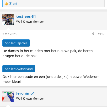
G1ant
R
e
a
tostiees-31
c
t
Well-Known Member
i
o
n
3 feb 2026
#117
s
:
Spoiler:
Tsjechië
De dames in het midden met het nieuwe pak, de heren
dragen het oude pak.
Spoiler:
Zwitserland
Ook hier een oude en een (onduidelijke) nieuwe. Wederom
meer kleur!
Jeronimo1
Well-Known Member