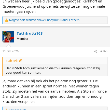
En wat een heerlijk beeld van (ploeggenootjes) Kerkhoff en
Groenewoud juichend op de fiets terwijl ze zelf nog de finale
moeten gaan rijden.
Nogevendit
,
fransvanbakel
,
RodyTur10
and 3 others
R
e
a
Tuttifrutti163
c
t
Member
i
o
n
21 feb 2026
#163
s
:
blah zei:
Dan is Stolz toch juist iemand die zou kunnen reageren, zodat hij
voor goud kan sprinten.
Ja, maar dat kan hij ook als het peloton nog groter is. De
anderen kunnen in een sprint normaal niet winnen tegen
Stolz. Zij moeten het van de aanval hebben. Als Stolz in ronde
2 al achter 2 aanvallers aanrijden zou dom zijn en onnodig
krachten verspillen.