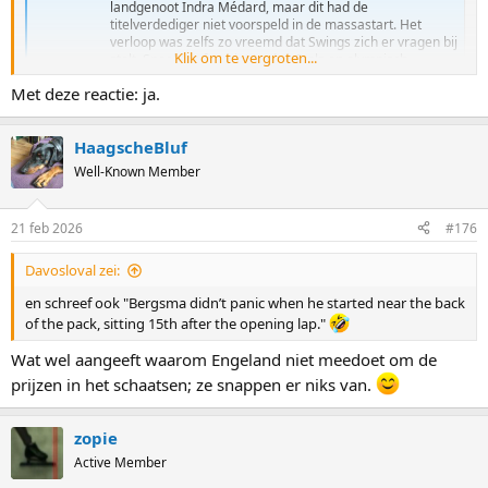
landgenoot Indra Médard, maar dit had de
titelverdediger niet voorspeld in de massastart. Het
verloop was zelfs zo vreemd dat Swings zich er vragen bij
Klik om te vergroten...
stelt. Speelden favoriet Jordan Stolz en olympisch
kampioen Jorrit Bergsma onder één...
Met deze reactie: ja.
sporza.be
HaagscheBluf
https://www.nieuwsblad.be/sport/wintersporten/snelschaatsen/bar
t-swings-blijft-gefrustreerd-achter-na-vreemde-olympische-finale-
Well-Known Member
in-nederland-zullen-ze-allicht-schrijven-dat-ik-een-slechte-verliezer-
ben-maar-hoe-bergsma-wegreed.../135295607.html
21 feb 2026
#176
Davosloval zei:
en schreef ook "Bergsma didn’t panic when he started near the back
of the pack, sitting 15th after the opening lap."
Wat wel aangeeft waarom Engeland niet meedoet om de
prijzen in het schaatsen; ze snappen er niks van.
zopie
Active Member