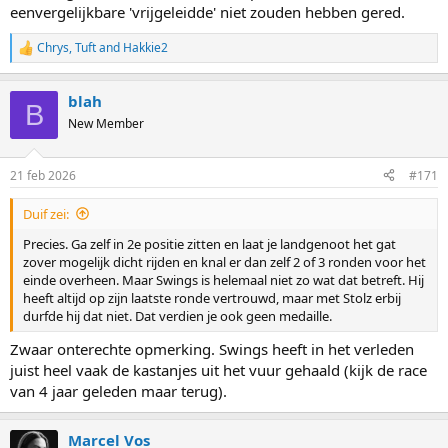
eenvergelijkbare 'vrijgeleidde' niet zouden hebben gered.
Chrys
,
Tuft
and
Hakkie2
R
e
a
blah
c
B
t
New Member
i
o
n
21 feb 2026
#171
s
:
Duif zei:
Precies. Ga zelf in 2e positie zitten en laat je landgenoot het gat
zover mogelijk dicht rijden en knal er dan zelf 2 of 3 ronden voor het
einde overheen. Maar Swings is helemaal niet zo wat dat betreft. Hij
heeft altijd op zijn laatste ronde vertrouwd, maar met Stolz erbij
durfde hij dat niet. Dat verdien je ook geen medaille.
Zwaar onterechte opmerking. Swings heeft in het verleden
juist heel vaak de kastanjes uit het vuur gehaald (kijk de race
van 4 jaar geleden maar terug).
Marcel Vos