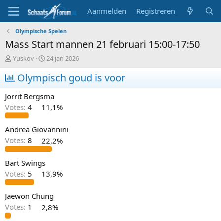
Aanmelden
Registreren
Olympische Spelen
Mass Start mannen 21 februari 15:00-17:50
T
S
Yuskov
24 jan 2026
o
t
p
Olympisch goud is voor
a
i
r
c
t
Jorrit Bergsma
s
d
Votes:
4
11,1%
t
a
a
t
r
u
Andrea Giovannini
t
m
Votes:
8
22,2%
e
r
Bart Swings
Votes:
5
13,9%
Jaewon Chung
Votes:
1
2,8%