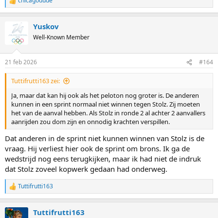
chicagodude
R
e
a
Yuskov
c
t
Well-Known Member
i
o
n
21 feb 2026
#164
s
:
Tuttifrutti163 zei:
Ja, maar dat kan hij ook als het peloton nog groter is. De anderen
kunnen in een sprint normaal niet winnen tegen Stolz. Zij moeten
het van de aanval hebben. Als Stolz in ronde 2 al achter 2 aanvallers
aanrijden zou dom zijn en onnodig krachten verspillen.
Dat anderen in de sprint niet kunnen winnen van Stolz is de
vraag. Hij verliest hier ook de sprint om brons. Ik ga de
wedstrijd nog eens terugkijken, maar ik had niet de indruk
dat Stolz zoveel kopwerk gedaan had onderweg.
Tuttifrutti163
R
e
a
Tuttifrutti163
c