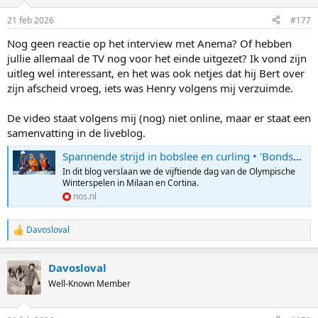
21 feb 2026
#177
Nog geen reactie op het interview met Anema? Of hebben
jullie allemaal de TV nog voor het einde uitgezet? Ik vond zijn
uitleg wel interessant, en het was ook netjes dat hij Bert over
zijn afscheid vroeg, iets was Henry volgens mij verzuimde.
De video staat volgens mij (nog) niet online, maar er staat een
samenvatting in de liveblog.
Spannende strijd in bobslee en curling • 'Bondscoach' Anema had dag van zijn leven bij massastart
In dit blog verslaan we de vijftiende dag van de Olympische
Winterspelen in Milaan en Cortina.
nos.nl
Davosloval
R
e
a
Davosloval
c
t
Well-Known Member
i
o
n