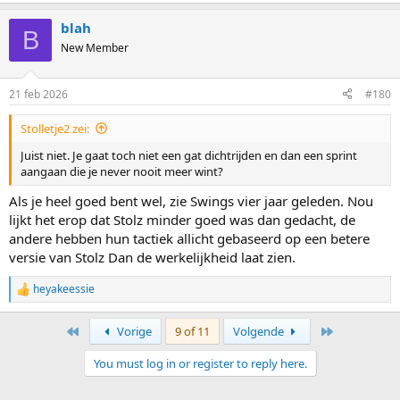
blah
B
New Member
21 feb 2026
#180
Stolletje2 zei:
Juist niet. Je gaat toch niet een gat dichtrijden en dan een sprint
aangaan die je never nooit meer wint?
Als je heel goed bent wel, zie Swings vier jaar geleden. Nou
lijkt het erop dat Stolz minder goed was dan gedacht, de
andere hebben hun tactiek allicht gebaseerd op een betere
versie van Stolz Dan de werkelijkheid laat zien.
heyakeessie
R
e
a
First
Last
Vorige
9 of 11
Volgende
c
t
You must log in or register to reply here.
i
o
n