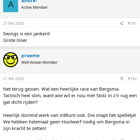
Andre-
A
Active Member
21 feb 2026
#161
Swings is een jankerd
Grote loser
proeme
Well-Known Member
21 feb 2026
#162
Net terug gezien. Wat een heerlijke race van Bergsma.
Tactisch heel slim, want wie wil er nou met Stolz in z'n rug een
gat dicht rijden?
Heerlijk storend werk van VdBunt ook. Die snapt het spelletje!
We hebben helemaal geen Hoolwerf nodig om Bergsma in
zijn kracht te zetten!