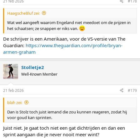
21 feb 2026
#178
s
:
HaagscheBluf zei:
Wat wel aangeeft waarom Engeland niet meedoet om de prijzen in
het schaatsen; ze snappen er niks van.
De schrijver is een Amerikaan, voor de VS-versie van The
Guardian:
https://www.theguardian.com/profile/bryan-
armen-graham
Stolletje2
Well-Known Member
21 feb 2026
#179
blah zei:
Dan is Stolz toch juist iemand die zou kunnen reageren, zodat hij
voor goud kan sprinten.
Juist niet. Je gaat toch niet een gat dichtrijden en dan een
sprint aangaan die je never nooit meer wint?