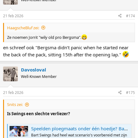
21 feb 2026
#174
HaagscheBluf zei:
Ze noemen Jorrit "wily old pro Bergsma".
en schreef ook "Bergsma didn’t panic when he started near
the back of the pack, sitting 15th after the opening lap."
Davosloval
Well-Known Member
21 feb 2026
#175
Snits zei:
Is Swings een slechte verliezer?
Speelden ploegmaats onder één hoedje? Bart Swings stelt zich vragen bij "heel raar verloop" in massastart | Sporza
Bart Swings had heel wat scenario's voorbereid met zijn