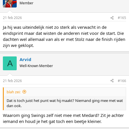
t
Member
i
o
n
21 feb 2026
#165
s
:
Ja hij was uiteindelijk niet zo sterk als verwacht in de
eindsprint maar dat wisten de anderen niet voor de start. Die
dachten wel allemaal van als er met Stolz naar de finish rijden
zijn we geklopt.
Arvid
A
Well-Known Member
21 feb 2026
#166
blah zei:
Dat is toch juist het punt wat hij maakt? Niemand ging mee met wat
dan ook.
Waarom ging Swings zelf niet mee met Medard? Zit je achter
iemand en houd je het gat toch een beetje kleiner.