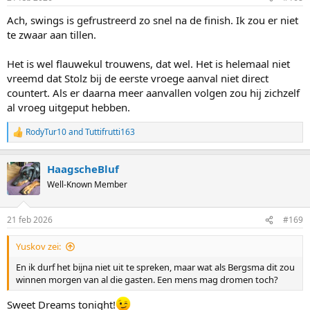
Ach, swings is gefrustreerd zo snel na de finish. Ik zou er niet
te zwaar aan tillen.
Het is wel flauwekul trouwens, dat wel. Het is helemaal niet
vreemd dat Stolz bij de eerste vroege aanval niet direct
countert. Als er daarna meer aanvallen volgen zou hij zichzelf
al vroeg uitgeput hebben.
RodyTur10
and
Tuttifrutti163
R
e
a
HaagscheBluf
c
t
Well-Known Member
i
o
n
21 feb 2026
#169
s
:
Yuskov zei:
En ik durf het bijna niet uit te spreken, maar wat als Bergsma dit zou
winnen morgen van al die gasten. Een mens mag dromen toch?
Sweet Dreams tonight!