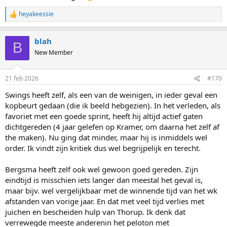
heyakeessie
R
e
a
blah
c
B
t
New Member
i
o
n
21 feb 2026
#170
s
:
Swings heeft zelf, als een van de weinigen, in ieder geval een
kopbeurt gedaan (die ik beeld hebgezien). In het verleden, als
favoriet met een goede sprint, heeft hij altijd actief gaten
dichtgereden (4 jaar gelefen op Kramer, om daarna het zelf af
the maken). Nu ging dat minder, maar hij is inmiddels wel
order. Ik vindt zijn kritiek dus wel begrijpelijk en terecht.
Bergsma heeft zelf ook wel gewoon goed gereden. Zijn
eindtijd is misschien iets langer dan meestal het geval is,
maar bijv. wel vergelijkbaar met de winnende tijd van het wk
afstanden van vorige jaar. En dat met veel tijd verlies met
juichen en bescheiden hulp van Thorup. Ik denk dat
verrewegde meeste anderenin het peloton met