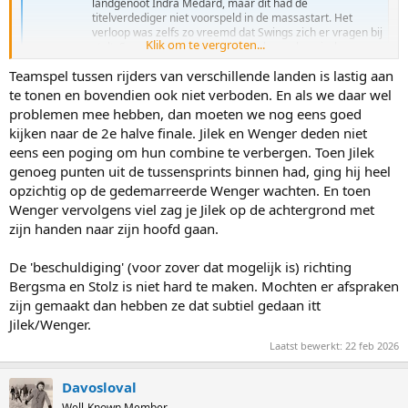
landgenoot Indra Médard, maar dit had de
titelverdediger niet voorspeld in de massastart. Het
verloop was zelfs zo vreemd dat Swings zich er vragen bij
Klik om te vergroten...
stelt. Speelden favoriet Jordan Stolz en olympisch
kampioen Jorrit Bergsma onder één...
Teamspel tussen rijders van verschillende landen is lastig aan
sporza.be
te tonen en bovendien ook niet verboden. En als we daar wel
problemen mee hebben, dan moeten we nog eens goed
https://www.nieuwsblad.be/sport/wintersporten/snelschaatsen/bar
kijken naar de 2e halve finale. Jilek en Wenger deden niet
t-swings-blijft-gefrustreerd-achter-na-vreemde-olympische-finale-
eens een poging om hun combine te verbergen. Toen Jilek
in-nederland-zullen-ze-allicht-schrijven-dat-ik-een-slechte-verliezer-
genoeg punten uit de tussensprints binnen had, ging hij heel
ben-maar-hoe-bergsma-wegreed.../135295607.html
opzichtig op de gedemarreerde Wenger wachten. En toen
Wenger vervolgens viel zag je Jilek op de achtergrond met
zijn handen naar zijn hoofd gaan.
De 'beschuldiging' (voor zover dat mogelijk is) richting
Bergsma en Stolz is niet hard te maken. Mochten er afspraken
zijn gemaakt dan hebben ze dat subtiel gedaan itt
Jilek/Wenger.
Laatst bewerkt:
22 feb 2026
Davosloval
Well-Known Member