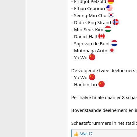
- Fridtjof Petzold
- Ethan Cepuran
- Seung-Min Cho
- Didrik Eng Strand
- Min-Seok Kim
- Daniel Hall
- Stijn van de Bunt
- Motonaga Arito
- Yu Wu
De volgende twee deelnemers w
- Yu Wu
- Hanbin Liu
Per halve finale gaan er 8 scha
Bovenstaande deelnemers en ind
Schaatsforummers in het stadi
AWei17
R