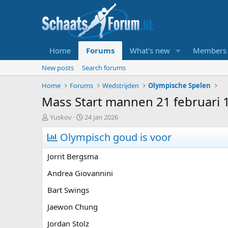
Home
Forums
What's new
Members
New posts
Search forums
Home
Forums
Wedstrijden
Olympische Spelen
Mass Start mannen 21 februari 
T
S
Yuskov
24 jan 2026
o
t
p
Olympisch goud is voor
a
i
r
c
t
Jorrit Bergsma
s
d
t
a
Andrea Giovannini
a
t
Bart Swings
r
u
t
m
Jaewon Chung
e
r
Jordan Stolz