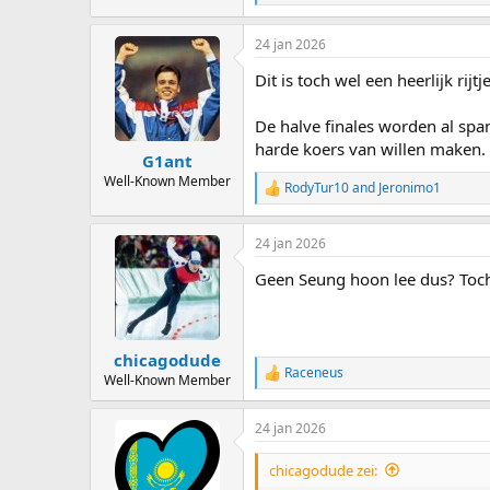
e
a
24 jan 2026
c
t
Dit is toch wel een heerlijk ri
i
o
n
De halve finales worden al spa
s
harde koers van willen maken.
:
G1ant
Well-Known Member
RodyTur10
and
Jeronimo1
R
e
a
24 jan 2026
c
t
Geen Seung hoon lee dus? Toch 
i
o
n
s
:
chicagodude
Raceneus
R
Well-Known Member
e
a
24 jan 2026
c
t
i
chicagodude zei:
o