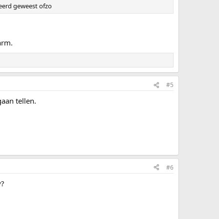
seerd geweest ofzo
arm.
#5
aan tellen.
#6
y?