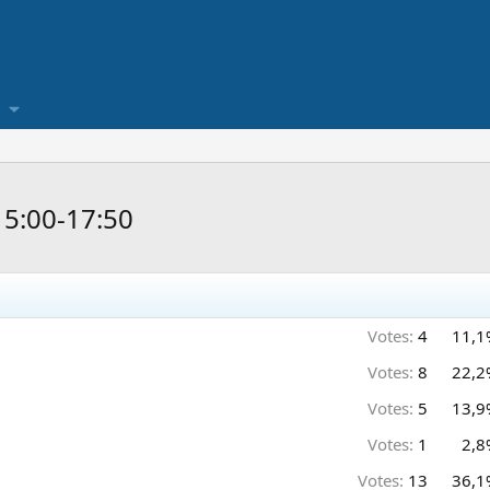
15:00-17:50
Votes:
4
11,1
Votes:
8
22,2
Votes:
5
13,9
Votes:
1
2,8
Votes:
13
36,1