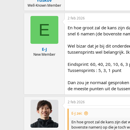
Yuskov
Well-Known Member
2 feb 2026
E
En hoe groot zal de kans zijn da
snel 6 namen (de bovenste name
Wel bizar dat je bij dit onderd
E-J
tussensprints wel belangrijk. Ik
New Member
Eindsprint: 60, 40, 20, 10, 6, 3
Tussensprints : 5, 3, 1 punt
Dan zou je normaal gesproken v
de meeste punten uit de tussen
2 feb 2026
E-J zei:
En hoe groot zal de kans zijn dat w
bovenste namen) op die je toch we