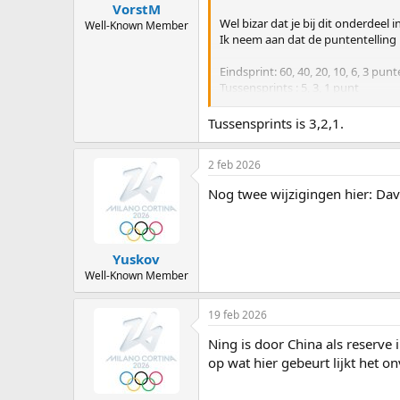
VorstM
Wel bizar dat je bij dit onderdeel
Well-Known Member
Ik neem aan dat de puntentelling in
Eindsprint: 60, 40, 20, 10, 6, 3 punt
Tussensprints : 5, 3, 1 punt
Dan zou je normaal gesproken verw
Tussensprints is 3,2,1.
de tussensprints
2 feb 2026
Nog twee wijzigingen hier: Da
Yuskov
Well-Known Member
19 feb 2026
Ning is door China als reserve
op wat hier gebeurt lijkt het o