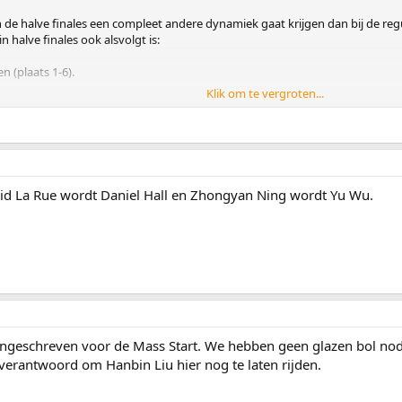
 in de halve finales een compleet andere dynamiek gaat krijgen dan bij de regu
 halve finales ook alsvolgt is:
en (plaats 1-6).
Klik om te vergroten...
achten dat +- 1 t/m 5 uit de eindsprint doorgaan, en er dus +- 3 plekken 
vid La Rue wordt Daniel Hall en Zhongyan Ning wordt Yu Wu.
 ingeschreven voor de Mass Start. We hebben geen glazen bol nod
nverantwoord om Hanbin Liu hier nog te laten rijden.