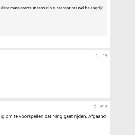
liere mass-starts. Ineens zijn tussensprints wel belangrijk.
worden verdeeld door de rijders met de meeste punten uit
#9
#10
ig om te voorspellen dat Ning gaat rijden. Afgaand