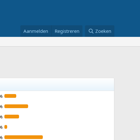
Aanmelden
Registreren
Zoeken
%
%
%
%
%