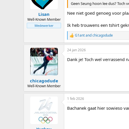
n
Geen Seung hoon lee dus? Toch ver
s
:
Nee niet goed genoeg voor pla
Lisan
Well-Known Member
Ik heb trouwens een tshirt gek
Medewerker
G1ant
and
chicagodude
R
e
a
24 jan 2026
c
t
Dank je! Toch wel verrassend na
i
o
n
s
:
chicagodude
Well-Known Member
1 feb 2026
Bachanek gaat hier sowieso va