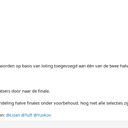
orden op basis van loting toegevoegd aan één van de twee halve
atsers door naar de finale.
eling halve finales onder voorbehoud. Nog niet alle selecties zi
on:
@Lisan
@Tuft
@Yuskov