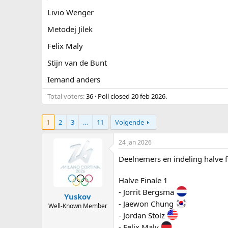
Livio Wenger
Metodej Jilek
Felix Maly
Stijn van de Bunt
Iemand anders
Total voters
36
Poll closed
20 feb 2026
.
1
2
3
…
11
Volgende
24 jan 2026
Deelnemers en indeling halve f
Halve Finale 1
- Jorrit Bergsma
Yuskov
- Jaewon Chung
Well-Known Member
- Jordan Stolz
- Felix Maly