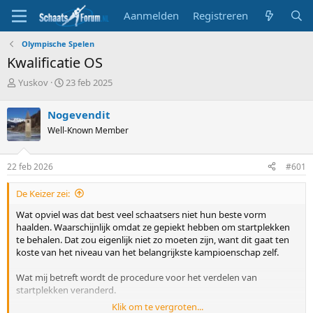
Aanmelden
Registreren
Olympische Spelen
Kwalificatie OS
T
S
Yuskov
23 feb 2025
o
t
p
a
Nogevendit
i
r
Well-Known Member
c
t
s
d
t
a
22 feb 2026
#601
a
t
r
u
De Keizer zei:
t
m
e
Wat opviel was dat best veel schaatsers niet hun beste vorm
r
haalden. Waarschijnlijk omdat ze gepiekt hebben om startplekken
te behalen. Dat zou eigenlijk niet zo moeten zijn, want dit gaat ten
koste van het niveau van het belangrijkste kampioenschap zelf.
Wat mij betreft wordt de procedure voor het verdelen van
startplekken veranderd.
Klik om te vergroten...