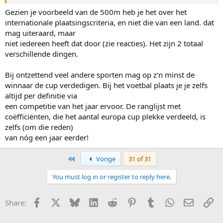
Ik stel voor om een substantieel aantal startplekken al te verdelen
tijdens het WK afstanden in het voor olympische seizoen. Dan
Gezien je voorbeeld van de 500m heb je het over het
wordt het pieken naar het in dat jaar belangrijkste kampioenschap
internationale plaatsingscriteria, en niet die van een land. dat
meteen beloond.
mag uiteraard, maar
niet iedereen heeft dat door (zie reacties). Het zijn 2 totaal
Neem als voorbeeld de 500m. De top 18 van het WK Afstanden 2029
verschillende dingen.
verovert voor het land een startplek voor de OS 2030. Dan kunnen
in aanvulling daarop nog 12 tickets worden verdeeld in de
wereldbeker. 6 op basis van tijd en 6 op basis van het
Bij ontzettend veel andere sporten mag op z'n minst de
wereldbekerklassement. Het beschermt ook schaatsers die wel
winnaar de cup verdedigen. Bij het voetbal plaats je je zelfs
goed zijn in 2029, maar in het begin van het seizoen 2029-2030 'iets'
altijd per definitie via
tegen komen.
een competitie van het jaar ervoor. De ranglijst met
coëfficiënten, die het aantal europa cup plekke verdeeld, is
zelfs (om die reden)
van nóg een jaar eerder!
First
Vorige
31 of 31
You must log in or register to reply here.
Facebook
X
Bluesky
LinkedIn
Reddit
Pinterest
Tumblr
WhatsApp
E-mail
Li
Share: