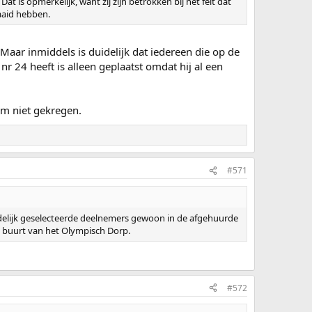
t is opmerkelijk, want zij zijn betrokken bij het feit dat
naaid hebben.
. Maar inmiddels is duidelijk dat iedereen die op de
 nr 24 heeft is alleen geplaatst omdat hij al een
hem niet gekregen.
#571
indelijk geselecteerde deelnemers gewoon in de afgehuurde
e buurt van het Olympisch Dorp.
#572