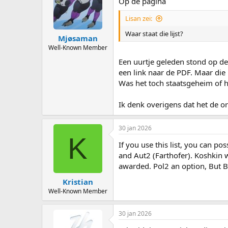
Op de pagina
Lisan zei:
Waar staat die lijst?
Mjøsaman
Well-Known Member
Een uurtje geleden stond op d
een link naar de PDF. Maar die
Was het toch staatsgeheim of 
Ik denk overigens dat het de or
30 jan 2026
K
If you use this list, you can p
and Aut2 (Farthofer). Koshkin w
awarded. Pol2 an option, But B
Kristian
Well-Known Member
30 jan 2026