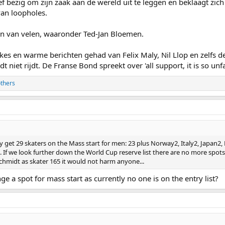
ef bezig om zijn zaak aan de wereld uit te leggen en beklaagt zich
van loopholes.
en van velen, waaronder Ted-Jan Bloemen.
ikes en warme berichten gehad van Felix Maly, Nil Llop en zelfs de
dt niet rijdt. De Franse Bond spreekt over 'all support, it is so unf
thers
ibly get 29 skaters on the Mass start for men: 23 plus Norway2, Italy2, Japan2
. If we look further down the World Cup reserve list there are no more spot
Schmidt as skater 165 it would not harm anyone...
a spot for mass start as currently no one is on the entry list?