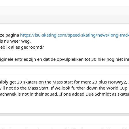
eze pagina
https://isu-skating.com/speed-skating/news/long-trac
 is nu weer weg.
heb ik alles gedroomd?
iginele entries zijn en dat de opvulplekken tot 30 hier nog niet 
ossibly get 29 skaters on the Mass start for men: 23 plus Norway2,
ill not do the Mass Start. If we look further down the World Cup 
achanek is not in their squad. If one added Due Schmidt as skate