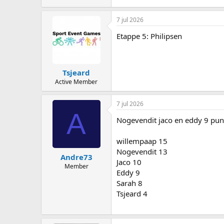
7 jul 2026
Etappe 5: Philipsen
Tsjeard
Active Member
7 jul 2026
A
Nogevendit jaco en eddy 9 pun
willempaap 15
Nogevendit 13
Andre73
Jaco 10
Member
Eddy 9
Sarah 8
Tsjeard 4