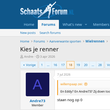
Home
Forums
What's new
Members
New posts
Search forums
Home
Forums
Aanverwante sporten
Wielrennen
Kies je renner
T
S
Andre-
3 apr 2026
o
t
Vorige
1
…
16
17
18
19
20
…
28
V
p
a
i
r
c
t
7 jul 2026
s
d
A
t
a
willempaap zei:
a
t
En Eddy? En Andre73? Zij doen toc
r
u
t
m
staan nog op 0
Andre73
e
r
Member