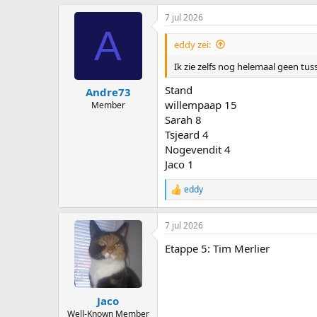
7 jul 2026
A
eddy zei:
Ik zie zelfs nog helemaal geen tu
Stand
Andre73
willempaap 15
Member
Sarah 8
Tsjeard 4
Nogevendit 4
Jaco 1
eddy
R
e
a
7 jul 2026
c
t
Etappe 5: Tim Merlier
i
o
n
s
:
Jaco
Well-Known Member