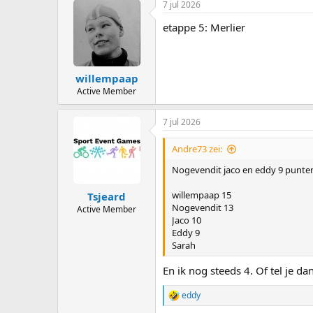
7 jul 2026
etappe 5: Merlier
willempaap
Active Member
7 jul 2026
Andre73 zei:
Nogevendit jaco en eddy 9 punte
willempaap 15
Tsjeard
Nogevendit 13
Active Member
Jaco 10
Eddy 9
Sarah
En ik nog steeds 4. Of tel je d
eddy
R
e