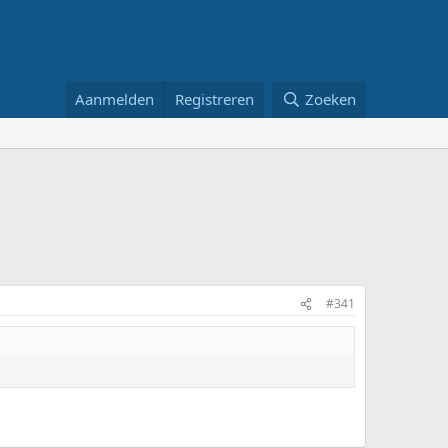
Aanmelden
Registreren
Zoeken
#341