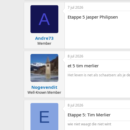
a
7 jul 2026
c
A
t
Etappe 5 Jasper Philipsen
i
o
n
s
:
Andre73
Member
8 jul 2026
et 5 tim merlier
Het leven is net als schaatsen: als je d
Nogevendit
Well-Known Member
8 jul 2026
E
Etappe 5: Tim Merlier
wie niet waagt die niet wint