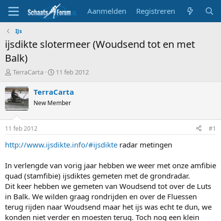
Aanmelden
Registreren
IJs
ijsdikte slotermeer (Woudsend tot en met
Balk)
T
S
TerraCarta
11 feb 2012
o
t
p
a
TerraCarta
i
r
New Member
c
t
s
d
t
a
11 feb 2012
#1
a
t
r
u
http://www.ijsdikte.info/#ijsdikte
radar metingen
t
m
e
In verlengde van vorig jaar hebben we weer met onze amfibie
r
quad (stamfibie) ijsdiktes gemeten met de grondradar.
Dit keer hebben we gemeten van Woudsend tot over de Luts
in Balk. We wilden graag rondrijden en over de Fluessen
terug rijden naar Woudsend maar het ijs was echt te dun, we
konden niet verder en moesten terug. Toch nog een klein