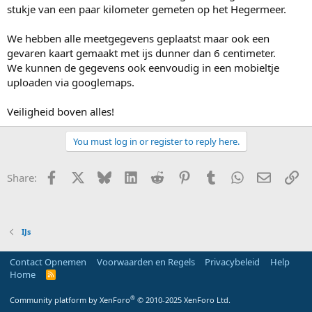
stukje van een paar kilometer gemeten op het Hegermeer.
We hebben alle meetgegevens geplaatst maar ook een
gevaren kaart gemaakt met ijs dunner dan 6 centimeter.
We kunnen de gegevens ook eenvoudig in een mobieltje
uploaden via googlemaps.
Veiligheid boven alles!
You must log in or register to reply here.
Facebook
X
Bluesky
LinkedIn
Reddit
Pinterest
Tumblr
WhatsApp
E-mail
Li
Share:
IJs
Contact Opnemen
Voorwaarden en Regels
Privacybeleid
Help
Home
R
S
S
®
Community platform by XenForo
© 2010-2025 XenForo Ltd.