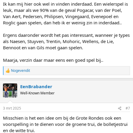
Ik kan mij hier ook wel in vinden inderdaad. Een wielerspel is
leuk, maar als we 90% van de geval Pogacar, van der Poel,
Van Aert, Pedersen, Philipsen, Vingegaard, Evenepoel en
Roglic gaan spelen, dan heb ik er weinig zin in inderdaad..
Ergens daaronder wordt het pas interessant, wanneer je types
als Naesen, Stuyven, Trentin, Mohoric, Wellens, de Lie,
Bennoot en van Gils moet gaan spelen.
Maarja, verzin daar maar eens een goed spel bij..
Nogevendit
R
e
a
EenBrabander
c
t
Well-Known Member
i
o
n
3 mrt 2025
#7
s
:
Misschien is het een idee om bij de Grote Rondes ook een
voorspelling in te dienen voor de groene trui, de bolletjestrui
en de witte trui.