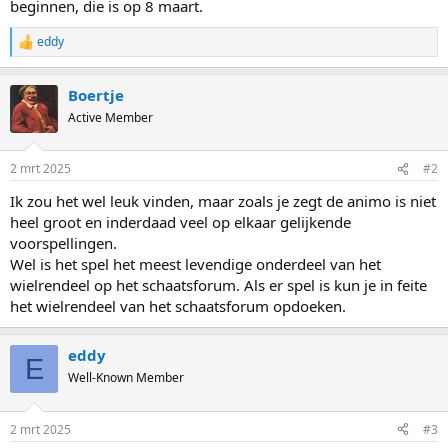
beginnen, die is op 8 maart.
eddy
R
e
a
Boertje
c
t
Active Member
i
o
n
2 mrt 2025
#2
s
:
Ik zou het wel leuk vinden, maar zoals je zegt de animo is niet
heel groot en inderdaad veel op elkaar gelijkende
voorspellingen.
Wel is het spel het meest levendige onderdeel van het
wielrendeel op het schaatsforum. Als er spel is kun je in feite
het wielrendeel van het schaatsforum opdoeken.
eddy
E
Well-Known Member
2 mrt 2025
#3