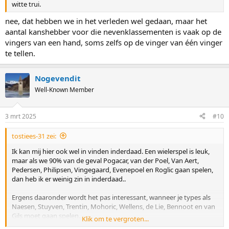
witte trui.
nee, dat hebben we in het verleden wel gedaan, maar het
aantal kanshebber voor die nevenklassementen is vaak op de
vingers van een hand, soms zelfs op de vinger van één vinger
te tellen.
Nogevendit
Well-Known Member
3 mrt 2025
#10
tostiees-31 zei:
Ik kan mij hier ook wel in vinden inderdaad. Een wielerspel is leuk,
maar als we 90% van de geval Pogacar, van der Poel, Van Aert,
Pedersen, Philipsen, Vingegaard, Evenepoel en Roglic gaan spelen,
dan heb ik er weinig zin in inderdaad..
Ergens daaronder wordt het pas interessant, wanneer je types als
Naesen, Stuyven, Trentin, Mohoric, Wellens, de Lie, Bennoot en van
Gils moet gaan spelen.
Klik om te vergroten...