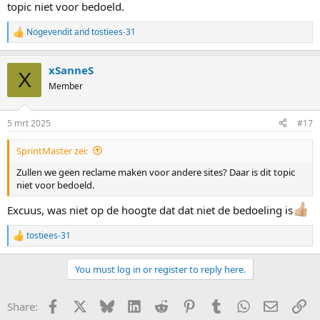
topic niet voor bedoeld.
Nogevendit
and
tostiees-31
R
e
a
xSanneS
c
X
t
Member
i
o
n
5 mrt 2025
#17
s
:
SprintMaster zei:
Zullen we geen reclame maken voor andere sites? Daar is dit topic
niet voor bedoeld.
Excuus, was niet op de hoogte dat dat niet de bedoeling is
tostiees-31
R
e
a
You must log in or register to reply here.
c
t
i
Facebook
X
Bluesky
LinkedIn
Reddit
Pinterest
Tumblr
WhatsApp
E-mail
Li
Share:
o