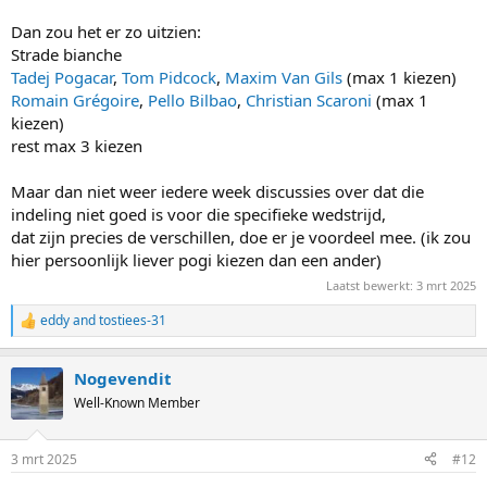
Dan zou het er zo uitzien:
Strade bianche
Tadej Pogacar
,
Tom Pidcock
,
Maxim Van Gils
(max 1 kiezen)
Romain Grégoire
,
Pello Bilbao
,
Christian Scaroni
(max 1
kiezen)
rest max 3 kiezen
Maar dan niet weer iedere week discussies over dat die
indeling niet goed is voor die specifieke wedstrijd,
dat zijn precies de verschillen, doe er je voordeel mee. (ik zou
hier persoonlijk liever pogi kiezen dan een ander)
Laatst bewerkt:
3 mrt 2025
eddy
and
tostiees-31
R
e
a
Nogevendit
c
t
Well-Known Member
i
o
n
3 mrt 2025
#12
s
: