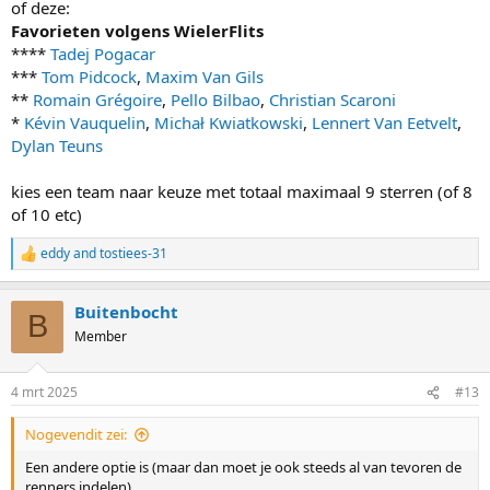
of deze:
Favorieten volgens WielerFlits
****
Tadej Pogacar
***
Tom Pidcock
,
Maxim Van Gils
**
Romain Grégoire
,
Pello Bilbao
,
Christian Scaroni
*
Kévin Vauquelin
,
Michał Kwiatkowski
,
Lennert Van Eetvelt
,
Dylan Teuns
kies een team naar keuze met totaal maximaal 9 sterren (of 8
of 10 etc)
eddy
and
tostiees-31
R
e
a
Buitenbocht
c
B
t
Member
i
o
n
4 mrt 2025
#13
s
:
Nogevendit zei:
Een andere optie is (maar dan moet je ook steeds al van tevoren de
renners indelen)