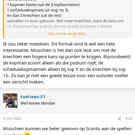
1 kopman kiezen (uit de 3 topfavorieten)
1 sschaduwkopman( uit nog 'ns 3)
en dan 3 knechten (uit de rest)
aantallen zo even gekozen. Wel meer knechten, want de kans om
uit die kansarmen precies die ene goede te kiezen is kleiner.
Klik om te vergroten...
Dan zou het er zo uitzien:
Strade bianche
Ik zou zeker meedoen. Dit format vind ik wel een hele
Tadej Pogacar
,
Tom Pidcock
,
Maxim Van Gils
(max 1 kiezen)
interessante. Misschien is het dan ook leuk om met de
Romain Grégoire
,
Pello Bilbao
,
Christian Scaroni
(max 1 kiezen)
knechten een hogere kans op punten te krijgen. Bijvorobeeld:
rest max 3 kiezen
de kopman scoort alleen als die podium rijdt, de
schaduwkopmannen alleen bij top 5 en de knechten bij top
Maar dan niet weer iedere week discussies over dat die indeling niet
10. Zo kan je met een goede keuze voor een outsider sneller
goed is voor die specifieke wedstrijd,
dat zijn precies de verschillen, doe er je voordeel mee. (ik zou hier
een verschil maken.
persoonlijk liever pogi kiezen dan een ander)
tostiees-31
Well-Known Member
5 mrt 2025
#14
Misschien kunnen we beter gewoon op Scorito aan de spellen