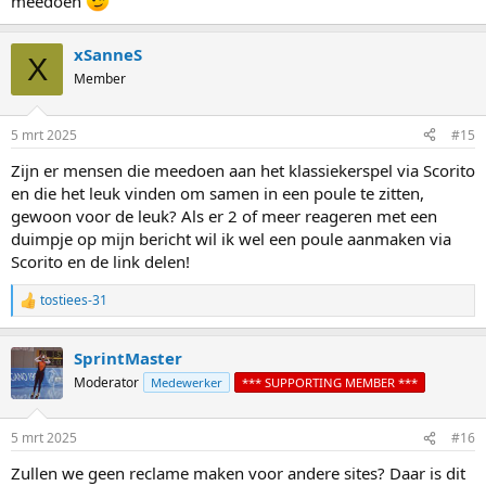
meedoen
xSanneS
X
Member
5 mrt 2025
#15
Zijn er mensen die meedoen aan het klassiekerspel via Scorito
en die het leuk vinden om samen in een poule te zitten,
gewoon voor de leuk? Als er 2 of meer reageren met een
duimpje op mijn bericht wil ik wel een poule aanmaken via
Scorito en de link delen!
tostiees-31
R
e
a
SprintMaster
c
t
Moderator
Medewerker
*** SUPPORTING MEMBER ***
i
o
n
5 mrt 2025
#16
s
:
Zullen we geen reclame maken voor andere sites? Daar is dit