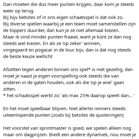
Maarja, verzin daar maar eens een goed spel bij..
Dan moeten die dus meer punten krijgen, daar kom je steeds
weer op terug.
Bij bijv betsites of in ons eigen schaatsspel is dat ook zo.
Bij diverse spellen waarbij je een team moet samenstellen zijn
de toppers duurder, dan kun je ze niet allemaal kiezen.
Maar ik vind minder punten fraaier, want je kúnt ze dan nog
steeds wel kiezen. En als ze 'op zeker' winnen,
vingegaard en pogacar in de tour bijv, dan is dat nog steeds
de beste keuze wellicht
Afzetten tegen anderen binnen ons spel* is niet gezellig, dan
moet je naast je eigen voorspelling ook steeds die van
anderen in de gaten houden, ook als die 'op je wiel' gaan
zitten.
* het schaatsspel werkt zo: 'als max 25% daarop speelt dan... '
En het moet speelbaar blijven. Niet allerlei renners steeds
uiteenlopende punten (zoals bij betsites de quoteringen)
Het voorstel van sprintmaster is goed, we spelen alleen nog
maar om dagprijzen. Biedt een andere dynamiek, nou moet je