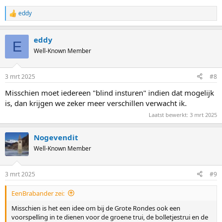
eddy
R
e
a
eddy
c
E
t
Well-Known Member
i
o
n
3 mrt 2025
#8
s
:
Misschien moet iedereen "blind insturen" indien dat mogelijk
is, dan krijgen we zeker meer verschillen verwacht ik.
Laatst bewerkt:
3 mrt 2025
Nogevendit
Well-Known Member
3 mrt 2025
#9
EenBrabander zei:
Misschien is het een idee om bij de Grote Rondes ook een
voorspelling in te dienen voor de groene trui, de bolletjestrui en de