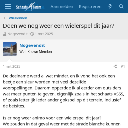
Aanmelden
Registreren
Wielrennen
Doen we nog weer een wielerspel dit jaar?
T
S
Nogevendit
1 mrt 2025
o
t
p
a
Nogevendit
i
r
Well-Known Member
c
t
s
d
t
a
1 mrt 2025
#1
a
t
r
u
De deelname werd al wat minder, en ik vond het ook een
t
m
beetje een sleur worden met veel dezelfde
e
voorspellingen. Daarom opperdde ik al eerder om outsiders
r
wat meer punten te geven, eigenlijk zoals in het schaats VSSS,
of zoals letterlijk ieder ander gokspel op dit terrein, inclusief
de betsites.
Is er nog weer animo voor een wielerspel dit jaar?
We zouden in dat geval weer met de strade bianche kunnen