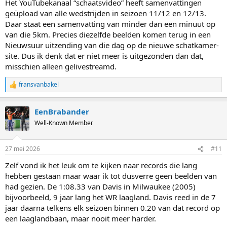
Het YouTubekanaal “schaatsvideo” heeft samenvattingen
geüpload van alle wedstrijden in seizoen 11/12 en 12/13.
Daar staat een samenvatting van minder dan een minuut op
van die 5km. Precies diezelfde beelden komen terug in een
Nieuwsuur uitzending van die dag op de nieuwe schatkamer-
site. Dus ik denk dat er niet meer is uitgezonden dan dat,
misschien alleen gelivestreamd.
fransvanbakel
R
e
a
EenBrabander
c
t
Well-Known Member
i
o
n
27 mei 2026
#11
s
:
Zelf vond ik het leuk om te kijken naar records die lang
hebben gestaan maar waar ik tot dusverre geen beelden van
had gezien. De 1:08.33 van Davis in Milwaukee (2005)
bijvoorbeeld, 9 jaar lang het WR laagland. Davis reed in de 7
jaar daarna telkens elk seizoen binnen 0.20 van dat record op
een laaglandbaan, maar nooit meer harder.