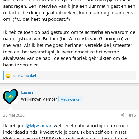
aandragen. Een interview van bijna een uur met 1 gast en een
redactie die dingen gaat uitzoeken, kom daar nog maar eens
om. (*O, dat heet nu podcast.*)
Ik heb ze toen op pad gestuurd om te achterhalen waarom de
natuurijsbaan van Bedum (het Alma Ata van Groningen) zo
snel was. Als ik het me goed herinner, vertelde de ijsmeester
toen dat het waarschijnlijk kwam omdat ze het warme
afvalwater van de nabij gelegen fabriek gebruikten om de
baan te sproeien.
fransvanbakel
R
e
a
Lisan
c
t
Well-Known Member
Medewerker
i
o
n
28 mei 2026
#15
s
:
Ik heb jou
@Mjøsaman
wel regelmatig voorbij zien komen
inderdaad sinds ik weet wie je bent. Ik ben zelf ooit in Het
Klokhuis geweest (1998) dus ook leuk om dat terug te zien.