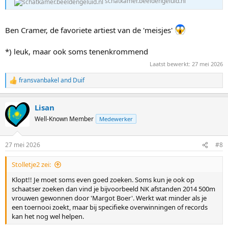
schatkamer.beeldengeluid.nl
Ben Cramer, de favoriete artiest van de 'meisjes'
*) leuk, maar ook soms tenenkrommend
Laatst bewerkt:
27 mei 2026
fransvanbakel
and
Duif
R
e
a
Lisan
c
t
Well-Known Member
Medewerker
i
o
n
27 mei 2026
#8
s
:
Stolletje2 zei:
Klopt!! Je moet soms even goed zoeken. Soms kun je ook op
schaatser zoeken dan vind je bijvoorbeeld NK afstanden 2014 500m
vrouwen gewonnen door 'Margot Boer'. Werkt wat minder als je
een toernooi zoekt, maar bij specifieke overwinningen of records
kan het nog wel helpen.