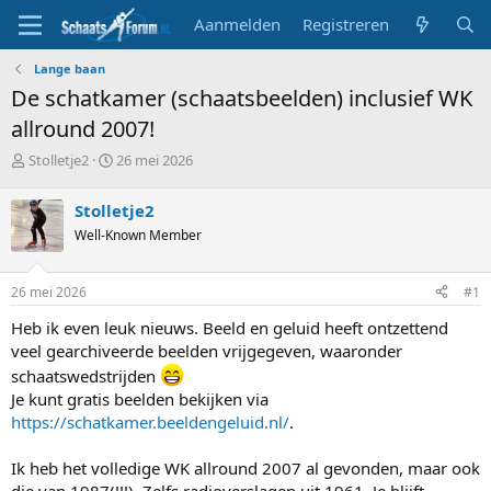
Aanmelden
Registreren
Lange baan
De schatkamer (schaatsbeelden) inclusief WK
allround 2007!
T
S
Stolletje2
26 mei 2026
o
t
p
a
Stolletje2
i
r
Well-Known Member
c
t
s
d
t
a
26 mei 2026
#1
a
t
r
u
Heb ik even leuk nieuws. Beeld en geluid heeft ontzettend
t
m
veel gearchiveerde beelden vrijgegeven, waaronder
e
schaatswedstrijden
r
Je kunt gratis beelden bekijken via
https://schatkamer.beeldengeluid.nl/
.
Ik heb het volledige WK allround 2007 al gevonden, maar ook
die van 1987(!!!). Zelfs radioverslagen uit 1961. Je blijft