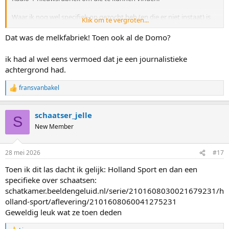
Waar ik nog wel specifiek op gezocht heb (en die er niet instaat) is
Klik om te vergroten...
een radio-uitzending uit 2003 waar ik de hoofdgast was en als een
soort Zomergasten zelf onderwerpjes mocht aandragen. Een
Dat was de melkfabriek! Toen ook al de Domo?
interview van bijna een uur met 1 gast en een redactie die dingen
gaat uitzoeken, kom daar nog maar eens om. (*O, dat heet nu
ik had al wel eens vermoed dat je een journalistieke
podcast.*)
achtergrond had.
Ik heb ze toen op pad gestuurd om te achterhalen waarom de
fransvanbakel
natuurijsbaan van Bedum (het Alma Ata van Groningen) zo snel
R
e
was. Als ik het me goed herinner, vertelde de ijsmeester toen dat het
a
waarschijnlijk kwam omdat ze het warme afvalwater van de nabij
schaatser_jelle
c
gelegen fabriek gebruikten om de baan te sproeien.
S
t
New Member
i
o
n
28 mei 2026
#17
s
:
Toen ik dit las dacht ik gelijk: Holland Sport en dan een
specifieke over schaatsen:
schatkamer.beeldengeluid.nl/serie/2101608030021679231/h
olland-sport/aflevering/2101608060041275231
Geweldig leuk wat ze toen deden