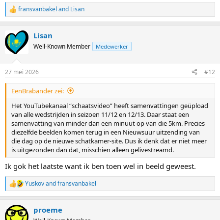
fransvanbakel
and
Lisan
R
e
a
Lisan
c
t
Well-Known Member
Medewerker
i
o
n
27 mei 2026
#12
s
:
EenBrabander zei:
Het YouTubekanaal “schaatsvideo” heeft samenvattingen geüpload
van alle wedstrijden in seizoen 11/12 en 12/13. Daar staat een
samenvatting van minder dan een minuut op van die 5km. Precies
diezelfde beelden komen terug in een Nieuwsuur uitzending van
die dag op de nieuwe schatkamer-site. Dus ik denk dat er niet meer
is uitgezonden dan dat, misschien alleen gelivestreamd.
Ik gok het laatste want ik ben toen wel in beeld geweest.
Yuskov
and
fransvanbakel
R
e
a
proeme
c
t