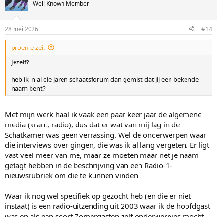
t
Well-Known Member
i
o
n
28 mei 2026
#14
s
:
proeme zei:
Jezelf?
heb ik in al die jaren schaatsforum dan gemist dat jij een bekende
naam bent?
Met mijn werk haal ik vaak een paar keer jaar de algemene
media (krant, radio), dus dat er wat van mij lag in de
Schatkamer was geen verrassing. Wel de onderwerpen waar
die interviews over gingen, die was ik al lang vergeten. Er ligt
vast veel meer van me, maar ze moeten maar net je naam
getagt hebben in de beschrijving van een Radio-1-
nieuwsrubriek om die te kunnen vinden.
Waar ik nog wel specifiek op gezocht heb (en die er niet
instaat) is een radio-uitzending uit 2003 waar ik de hoofdgast
was en als een soort Zomergasten zelf onderwerpjes mocht