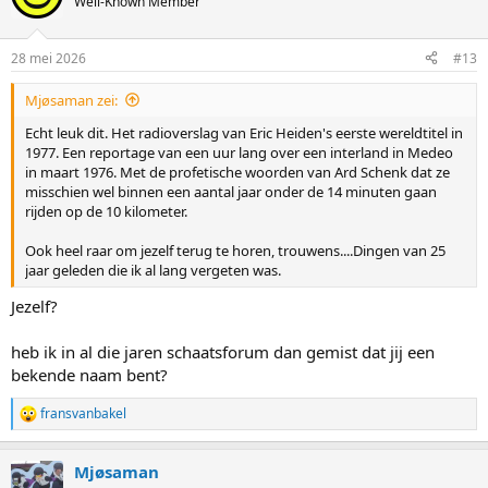
Well-Known Member
i
o
n
28 mei 2026
#13
s
:
Mjøsaman zei:
Echt leuk dit. Het radioverslag van Eric Heiden's eerste wereldtitel in
1977. Een reportage van een uur lang over een interland in Medeo
in maart 1976. Met de profetische woorden van Ard Schenk dat ze
misschien wel binnen een aantal jaar onder de 14 minuten gaan
rijden op de 10 kilometer.
Ook heel raar om jezelf terug te horen, trouwens....Dingen van 25
jaar geleden die ik al lang vergeten was.
Jezelf?
heb ik in al die jaren schaatsforum dan gemist dat jij een
bekende naam bent?
fransvanbakel
R
e
a
Mjøsaman
c