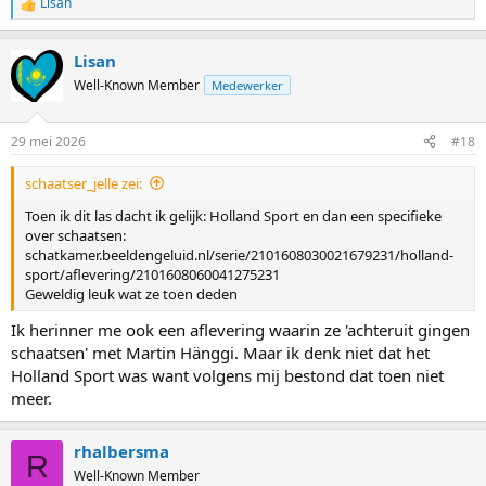
Lisan
R
e
a
Lisan
c
t
Well-Known Member
Medewerker
i
o
n
29 mei 2026
#18
s
:
schaatser_jelle zei:
Toen ik dit las dacht ik gelijk: Holland Sport en dan een specifieke
over schaatsen:
schatkamer.beeldengeluid.nl/serie/2101608030021679231/holland-
sport/aflevering/2101608060041275231
Geweldig leuk wat ze toen deden
Ik herinner me ook een aflevering waarin ze 'achteruit gingen
schaatsen' met Martin Hänggi. Maar ik denk niet dat het
Holland Sport was want volgens mij bestond dat toen niet
meer.
rhalbersma
R
Well-Known Member