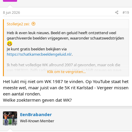
8 jun 2026
#19
Stolletje2 zei:
Heb ik even leuk nieuws. Beeld en geluid heeft ontzettend veel
gearchiveerde beelden vrijgegeven, waaronder schaatswedstrijden
Je kunt gratis beelden bekijken via
https://schatkamer.beeldengeluid.nl/
.
Ik heb het volledige WK allround 2007 al gevonden, maar ook die
van 1987(!!!). Zelfs radioverslagen uit 1961. Je blijft graven en gave
Klik om te vergroten...
dingen vinden. Je kunt voor nu nog niet downloaden, maar
waarschijnlijk kan dat op termijn wel.
Het lukt mij niet om WK 1987 te vinden. Op YouTube staat het
meeste wel, maar juist van de 5K rit Karlstad - Vergeer missen
Holland sport 2005 met Kramer en Wust
een aantal ronden.
Welke zoektermen geven dat WK?
EenBrabander
Well-Known Member