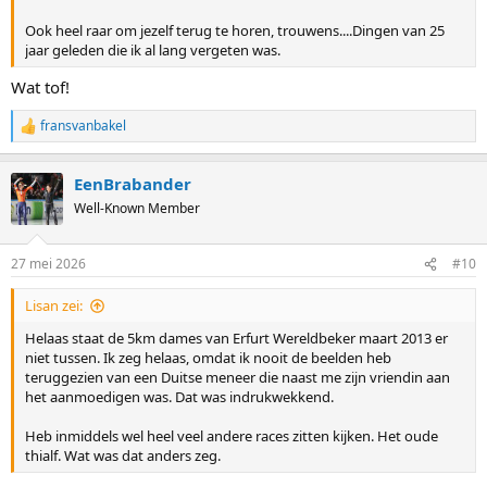
Ook heel raar om jezelf terug te horen, trouwens....Dingen van 25
jaar geleden die ik al lang vergeten was.
Wat tof!
fransvanbakel
R
e
a
EenBrabander
c
t
Well-Known Member
i
o
n
27 mei 2026
#10
s
:
Lisan zei:
Helaas staat de 5km dames van Erfurt Wereldbeker maart 2013 er
niet tussen. Ik zeg helaas, omdat ik nooit de beelden heb
teruggezien van een Duitse meneer die naast me zijn vriendin aan
het aanmoedigen was. Dat was indrukwekkend.
Heb inmiddels wel heel veel andere races zitten kijken. Het oude
thialf. Wat was dat anders zeg.