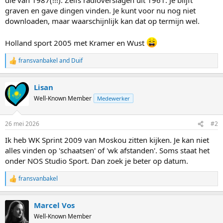
graven en gave dingen vinden. Je kunt voor nu nog niet
downloaden, maar waarschijnlijk kan dat op termijn wel.
Holland sport 2005 met Kramer en Wust
fransvanbakel
and
Duif
R
e
a
Lisan
c
t
Well-Known Member
Medewerker
i
o
n
26 mei 2026
#2
s
:
Ik heb WK Sprint 2009 van Moskou zitten kijken. Je kan niet
alles vinden op 'schaatsen' of 'wk afstanden'. Soms staat het
onder NOS Studio Sport. Dan zoek je beter op datum.
fransvanbakel
R
e
a
Marcel Vos
c
t
Well-Known Member
i