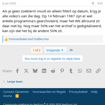
8 jun 2026
#20
Als je geen zoekterm invult en alleen filtert op datum, krijg je
alle video's van die dag. Op 14 februari 1987 zijn er wel
enkele programma's gearchiveerd, maar het WK allround zit
daar niet bij. Nog maar 50% van het archief is gedigitaliseerd,
kan zijn dat het bij de andere 50% zit.
fransvanbakel
and
rhalbersma
R
e
a
Last
1 of 2
Volgende
c
t
You must log in or register to reply here.
i
o
n
Facebook
X
Bluesky
LinkedIn
Reddit
Pinterest
Tumblr
WhatsApp
E-mail
Li
Share:
s
:
Lange baan
Contact Opnemen
Voorwaarden en Regels
Privacybeleid
Help
Home
R
S
S
®
Community platform by XenForo
© 2010-2025 XenForo Ltd.