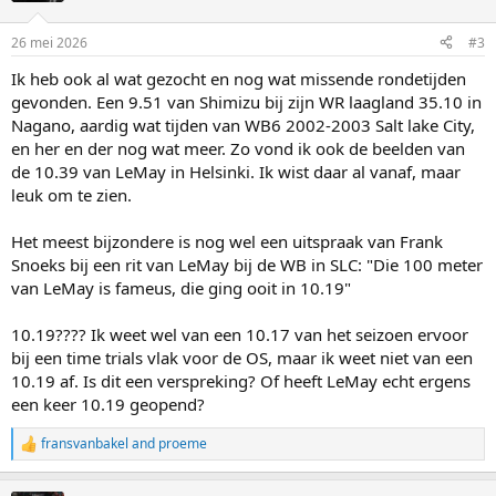
o
n
26 mei 2026
#3
s
:
Ik heb ook al wat gezocht en nog wat missende rondetijden
gevonden. Een 9.51 van Shimizu bij zijn WR laagland 35.10 in
Nagano, aardig wat tijden van WB6 2002-2003 Salt lake City,
en her en der nog wat meer. Zo vond ik ook de beelden van
de 10.39 van LeMay in Helsinki. Ik wist daar al vanaf, maar
leuk om te zien.
Het meest bijzondere is nog wel een uitspraak van Frank
Snoeks bij een rit van LeMay bij de WB in SLC: "Die 100 meter
van LeMay is fameus, die ging ooit in 10.19"
10.19???? Ik weet wel van een 10.17 van het seizoen ervoor
bij een time trials vlak voor de OS, maar ik weet niet van een
10.19 af. Is dit een verspreking? Of heeft LeMay echt ergens
een keer 10.19 geopend?
fransvanbakel
and
proeme
R
e
a