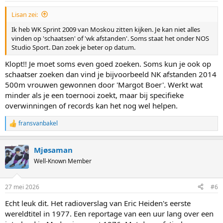
:
Lisan zei:
Ik heb WK Sprint 2009 van Moskou zitten kijken. Je kan niet alles
vinden op 'schaatsen' of 'wk afstanden'. Soms staat het onder NOS
Studio Sport. Dan zoek je beter op datum.
Klopt!! Je moet soms even goed zoeken. Soms kun je ook op
schaatser zoeken dan vind je bijvoorbeeld NK afstanden 2014
500m vrouwen gewonnen door 'Margot Boer'. Werkt wat
minder als je een toernooi zoekt, maar bij specifieke
overwinningen of records kan het nog wel helpen.
fransvanbakel
R
e
a
Mjøsaman
c
t
Well-Known Member
i
o
n
27 mei 2026
#6
s
:
Echt leuk dit. Het radioverslag van Eric Heiden's eerste
wereldtitel in 1977. Een reportage van een uur lang over een