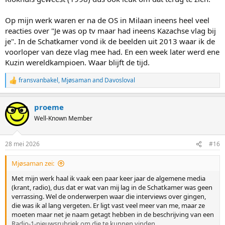
Op mijn werk waren er na de OS in Milaan ineens heel veel
reacties over "Je was op tv maar had ineens Kazachse vlag bij
je". In de Schatkamer vond ik de beelden uit 2013 waar ik de
voorloper van deze vlag mee had. En een week later werd ene
Kuzin wereldkampioen. Waar blijft de tijd.
fransvanbakel
,
Mjøsaman
and
Davosloval
R
e
a
proeme
c
t
Well-Known Member
i
o
n
28 mei 2026
#16
s
:
Mjøsaman zei:
Met mijn werk haal ik vaak een paar keer jaar de algemene media
(krant, radio), dus dat er wat van mij lag in de Schatkamer was geen
verrassing. Wel de onderwerpen waar die interviews over gingen,
die was ik al lang vergeten. Er ligt vast veel meer van me, maar ze
moeten maar net je naam getagt hebben in de beschrijving van een
Radio-1-nieuwsrubriek om die te kunnen vinden.