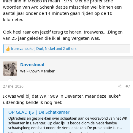
interland in Medeo in maart 1976. Met de profetische
woorden van Ard Schenk dat ze misschien wel binnen een
aantal jaar onder de 14 minuten gaan rijden op de 10
kilometer.
Ook heel raar om jezelf terug te horen, trouwens....Dingen
van 25 jaar geleden die ik al lang vergeten was.
fransvanbakel
,
Duif
,
Nickel
and 2 others
R
e
a
Davosloval
c
t
Well-Known Member
i
o
n
27 mei 2026
#7
s
:
Ik was wel bij dat WK 1969 in Deventer, maar deze leuke*
uitzending kende ik nog niet:
OP GLAD IJS | De Schatkamer
Optredens en gesprekken over schaatsen aan de vooravond van het WK
schaatsen in Deventer. 'Op glad ijs' is bedoeld om de Nederlandse
schaatsploeg een hart onder de riem te steken. De presentatie is in...