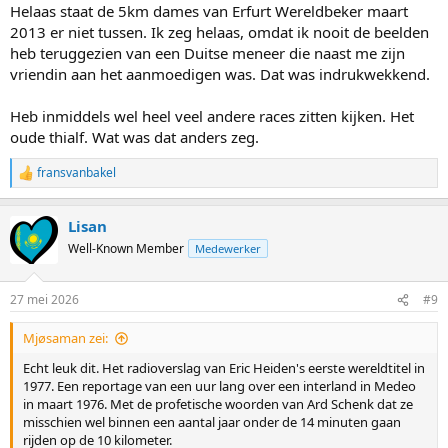
Helaas staat de 5km dames van Erfurt Wereldbeker maart
2013 er niet tussen. Ik zeg helaas, omdat ik nooit de beelden
heb teruggezien van een Duitse meneer die naast me zijn
vriendin aan het aanmoedigen was. Dat was indrukwekkend.
Heb inmiddels wel heel veel andere races zitten kijken. Het
oude thialf. Wat was dat anders zeg.
fransvanbakel
R
e
a
Lisan
c
t
Well-Known Member
Medewerker
i
o
n
27 mei 2026
#9
s
:
Mjøsaman zei:
Echt leuk dit. Het radioverslag van Eric Heiden's eerste wereldtitel in
1977. Een reportage van een uur lang over een interland in Medeo
in maart 1976. Met de profetische woorden van Ard Schenk dat ze
misschien wel binnen een aantal jaar onder de 14 minuten gaan
rijden op de 10 kilometer.