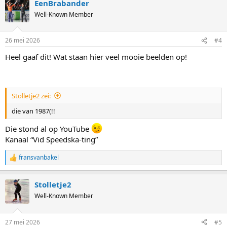
EenBrabander
c
t
Well-Known Member
i
o
n
26 mei 2026
#4
s
:
Heel gaaf dit! Wat staan hier veel mooie beelden op!
Stolletje2 zei:
die van 1987(!!
Die stond al op YouTube
Kanaal “Vid Speedska-ting”
fransvanbakel
R
e
a
Stolletje2
c
t
Well-Known Member
i
o
n
27 mei 2026
#5
s