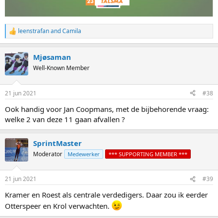
leenstrafan
and
Camila
R
e
a
Mjøsaman
c
t
Well-Known Member
i
o
n
21 jun 2021
#38
s
:
Ook handig voor Jan Coopmans, met de bijbehorende vraag:
welke 2 van deze 11 gaan afvallen ?
SprintMaster
Moderator
Medewerker
*** SUPPORTING MEMBER ***
21 jun 2021
#39
Kramer en Roest als centrale verdedigers. Daar zou ik eerder
Otterspeer en Krol verwachten.