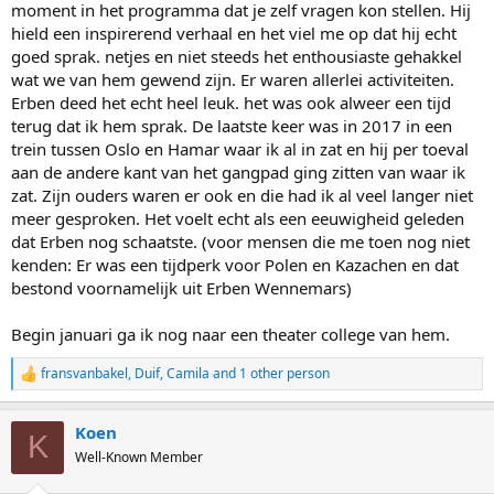
moment in het programma dat je zelf vragen kon stellen. Hij
hield een inspirerend verhaal en het viel me op dat hij echt
goed sprak. netjes en niet steeds het enthousiaste gehakkel
wat we van hem gewend zijn. Er waren allerlei activiteiten.
Erben deed het echt heel leuk. het was ook alweer een tijd
terug dat ik hem sprak. De laatste keer was in 2017 in een
trein tussen Oslo en Hamar waar ik al in zat en hij per toeval
aan de andere kant van het gangpad ging zitten van waar ik
zat. Zijn ouders waren er ook en die had ik al veel langer niet
meer gesproken. Het voelt echt als een eeuwigheid geleden
dat Erben nog schaatste. (voor mensen die me toen nog niet
kenden: Er was een tijdperk voor Polen en Kazachen en dat
bestond voornamelijk uit Erben Wennemars)
Begin januari ga ik nog naar een theater college van hem.
fransvanbakel
,
Duif
,
Camila
and 1 other person
R
e
a
Koen
c
K
t
Well-Known Member
i
o