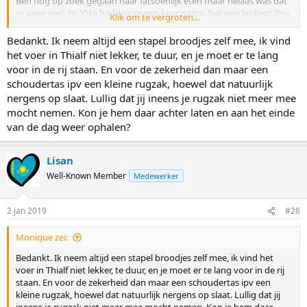
Ben nog op zoek gegaan naar fatsoenlijk eten maar helaas was dat
er weer niet. In 2016 hadden ze een keer pasta. Dat was lekker!! Zou
Klik om te vergroten...
dat vaker willen zien. Als ze dan ook nog wat meer catering op
Noord hebben en je niet lang in de rij staat, wil ik misschien wel wat
Bedankt. Ik neem altijd een stapel broodjes zelf mee, ik vind
meer kopen daar. Moet wel wat gezond zijn ipv vette hap.
het voer in Thialf niet lekker, te duur, en je moet er te lang
voor in de rij staan. En voor de zekerheid dan maar een
Ik moet wel zeggen dat ik dezelfde beveiliger had als tijdens de
schoudertas ipv een kleine rugzak, hoewel dat natuurlijk
worldcup die me aansprak op die tas. Miss was ie coulant omdat ik
nergens op slaat. Lullig dat jij ineens je rugzak niet meer mee
andere tas mee had.
mocht nemen. Kon je hem daar achter laten en aan het einde
Maar ja als ik uit Den Haag komt en met het OV dan heb ik
van de dag weer ophalen?
automatisch meer mee.
Lisan
Well-Known Member
Medewerker
2 jan 2019
#28
Monique zei:
Bedankt. Ik neem altijd een stapel broodjes zelf mee, ik vind het
voer in Thialf niet lekker, te duur, en je moet er te lang voor in de rij
staan. En voor de zekerheid dan maar een schoudertas ipv een
kleine rugzak, hoewel dat natuurlijk nergens op slaat. Lullig dat jij