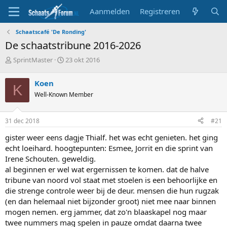
Aanmelden
Registreren
Schaatscafé 'De Ronding'
De schaatstribune 2016-2026
T
S
SprintMaster
23 okt 2016
o
t
p
a
Koen
K
i
r
Well-Known Member
c
t
s
d
t
a
31 dec 2018
#21
a
t
r
u
gister weer eens dagje Thialf. het was echt genieten. het ging
t
m
echt loeihard. hoogtepunten: Esmee, Jorrit en die sprint van
e
Irene Schouten. geweldig.
r
al beginnen er wel wat ergernissen te komen. dat de halve
tribune van noord vol staat met stoelen is een behoorlijke en
die strenge controle weer bij de deur. mensen die hun rugzak
(en dan helemaal niet bijzonder groot) niet mee naar binnen
mogen nemen. erg jammer, dat zo'n blaaskapel nog maar
twee nummers mag spelen in pauze omdat daarna twee