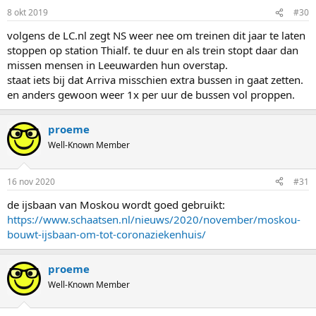
n
8 okt 2019
#30
s
:
volgens de LC.nl zegt NS weer nee om treinen dit jaar te laten
stoppen op station Thialf. te duur en als trein stopt daar dan
missen mensen in Leeuwarden hun overstap.
staat iets bij dat Arriva misschien extra bussen in gaat zetten.
en anders gewoon weer 1x per uur de bussen vol proppen.
proeme
Well-Known Member
16 nov 2020
#31
de ijsbaan van Moskou wordt goed gebruikt:
https://www.schaatsen.nl/nieuws/2020/november/moskou-
bouwt-ijsbaan-om-tot-coronaziekenhuis/
proeme
Well-Known Member