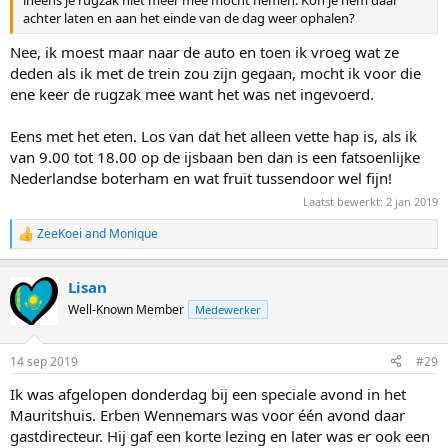
ineens je rugzak niet meer mee mocht nemen. Kon je hem daar
achter laten en aan het einde van de dag weer ophalen?
Nee, ik moest maar naar de auto en toen ik vroeg wat ze
deden als ik met de trein zou zijn gegaan, mocht ik voor die
ene keer de rugzak mee want het was net ingevoerd.
Eens met het eten. Los van dat het alleen vette hap is, als ik
van 9.00 tot 18.00 op de ijsbaan ben dan is een fatsoenlijke
Nederlandse boterham en wat fruit tussendoor wel fijn!
Laatst bewerkt:
2 jan 2019
ZeeKoei
and
Monique
R
e
a
Lisan
c
t
Well-Known Member
Medewerker
i
o
n
14 sep 2019
#29
s
:
Ik was afgelopen donderdag bij een speciale avond in het
Mauritshuis. Erben Wennemars was voor één avond daar
gastdirecteur. Hij gaf een korte lezing en later was er ook een