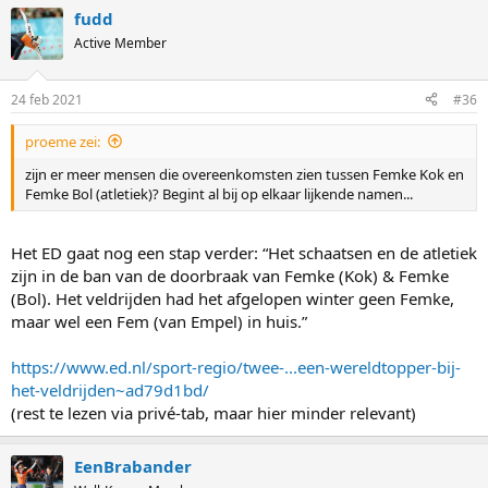
a
fudd
c
t
Active Member
i
o
n
24 feb 2021
#36
s
:
proeme zei:
zijn er meer mensen die overeenkomsten zien tussen Femke Kok en
Femke Bol (atletiek)? Begint al bij op elkaar lijkende namen...
Het ED gaat nog een stap verder: “Het schaatsen en de atletiek
zijn in de ban van de doorbraak van Femke (Kok) & Femke
(Bol). Het veldrijden had het afgelopen winter geen Femke,
maar wel een Fem (van Empel) in huis.”
https://www.ed.nl/sport-regio/twee-...een-wereldtopper-bij-
het-veldrijden~ad79d1bd/
(rest te lezen via privé-tab, maar hier minder relevant)
EenBrabander