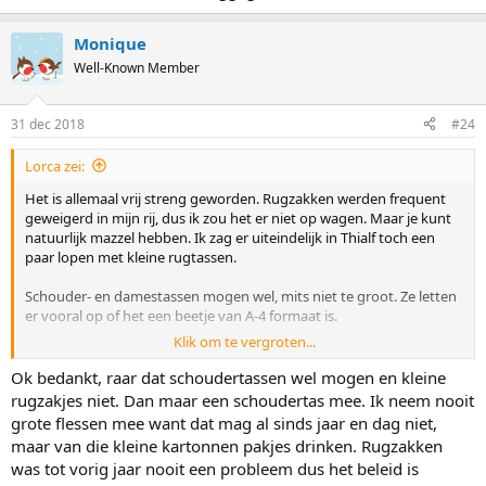
Monique
Well-Known Member
31 dec 2018
#24
Lorca zei:
Het is allemaal vrij streng geworden. Rugzakken werden frequent
geweigerd in mijn rij, dus ik zou het er niet op wagen. Maar je kunt
natuurlijk mazzel hebben. Ik zag er uiteindelijk in Thialf toch een
paar lopen met kleine rugtassen.
Schouder- en damestassen mogen wel, mits niet te groot. Ze letten
er vooral op of het een beetje van A-4 formaat is.
Klik om te vergroten...
Mijn tasje (open, dus makkelijk controleerbaar) met broodjes en
kleine pakjes drinken werd wel toegelaten. Grote pakken drinken
Ok bedankt, raar dat schoudertassen wel mogen en kleine
moeten worden weggegooid.
rugzakjes niet. Dan maar een schoudertas mee. Ik neem nooit
grote flessen mee want dat mag al sinds jaar en dag niet,
maar van die kleine kartonnen pakjes drinken. Rugzakken
was tot vorig jaar nooit een probleem dus het beleid is