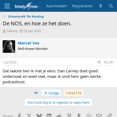
Aanmelden
Registreren
Schaatscafé 'De Ronding'
De NOS, en hoe ze het doen.
T
S
Sabine
10 jan 2010
o
t
p
a
Marcel Vos
i
r
Well-Known Member
c
t
s
d
t
a
1 jul 2026
#2.361
a
t
r
u
Dat laatste ben ik met je eens. Dan Carney doet goed
t
m
onderzoek en weet veel, maar ik vind hem geen sterke
e
podcasthost.
r
First
Vorige
119 of 119
You must log in or register to reply here.
Facebook
X
Bluesky
LinkedIn
Reddit
Pinterest
Tumblr
WhatsApp
E-mail
Li
Share: