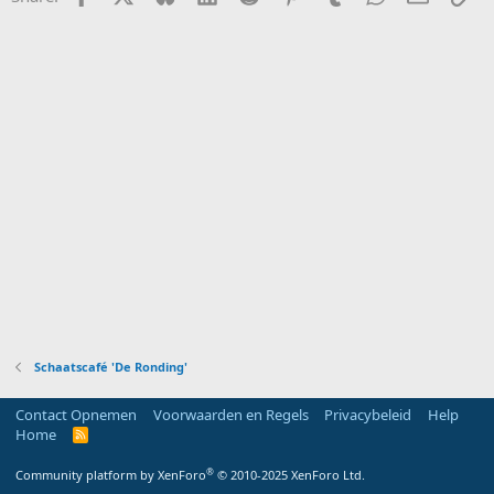
Schaatscafé 'De Ronding'
Contact Opnemen
Voorwaarden en Regels
Privacybeleid
Help
Home
R
S
S
®
Community platform by XenForo
© 2010-2025 XenForo Ltd.