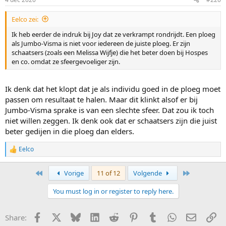
s
:
Eelco zei:
Ik heb eerder de indruk bij Joy dat ze verkrampt rondrijdt. Een ploeg
als Jumbo-Visma is niet voor iedereen de juiste ploeg. Er zijn
schaatsers (zoals een Melissa Wijfje) die het beter doen bij Hospes
en co. omdat ze sfeergevoeliger zijn.
Ik denk dat het klopt dat je als individu goed in de ploeg moet
passen om resultaat te halen. Maar dit klinkt alsof er bij
Jumbo-Visma sprake is van een slechte sfeer. Dat zou ik toch
niet willen zeggen. Ik denk ook dat er schaatsers zijn die juist
beter gedijen in die ploeg dan elders.
Eelco
R
e
a
First
Last
Vorige
11 of 12
Volgende
c
t
You must log in or register to reply here.
i
o
n
Facebook
X
Bluesky
LinkedIn
Reddit
Pinterest
Tumblr
WhatsApp
E-mail
Li
Share:
s
: