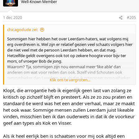
Well-Known Member
i
o
n
1 dec 2020
#205
s
:
chicagodude zei:
Sommigen hier hebben het over Leerdam-haters, wat volgens mij
erg overdreven is. Wel zijn er relatief gezien veel schaats volgers hier
die niet veel met de persoon Leerdam hebben, en dat mag.
Hetzelfde geldt overigens ook tot op zekere hoogte voor bijv ter
mors, of vroeger Bob de jong.
Waarom? Tja, sommigen zijn nou eenmaal meer ‘like able’ dan
anderen om wat voor reden dan ook. Ikzelf vind Schouten ook
sympathieker dan Leerdam, net als dat ik otterspeer sympathieker
Klik om te vergroten...
vind dan een Nuis, en ik ook niet veel met Roest heb.
Klopt, die arrogantie heb ik eigenlijk geen last van zolang ze
bij Leerdam heb ik de indruk dat het vaak niet eens zozeer met
kritisch op zichzelf blijft en presteert. Als ze zo zou praten en
haarzelf te maken heeft, maar meer met onevenredige aandacht
standaard 6e werd was het een ander verhaal, maar ze maakt
van de media (nu niet meer, een 2 jaar geleden zeker wel), en ik denk
het ook waar. Sommige mensen zullen Leerdam juist likeable
dat het ook wel wat te maken heeft met Verweij.
vinden, misschien ben ik dan ouderwets in dat ik de voorkeur
Haar arrogantie? Mwoa, eerder zelfverzekerd, beetje hetzelfde als
geef aan types als Kok en Visser.
Kramer, en ja best veel vinden hem ook arrogant.
Als ik heel eerlijk ben is schaatsen voor mij ook altijd een