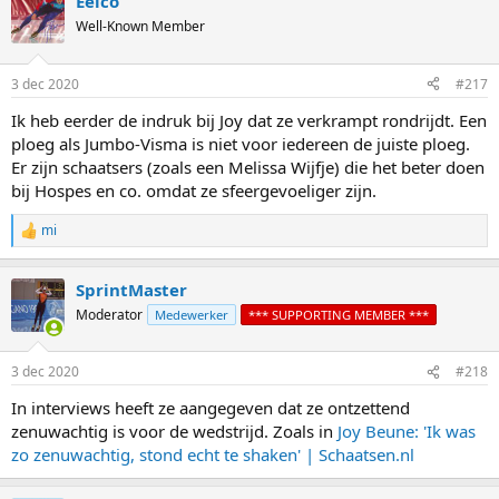
Eelco
Well-Known Member
3 dec 2020
#217
Ik heb eerder de indruk bij Joy dat ze verkrampt rondrijdt. Een
ploeg als Jumbo-Visma is niet voor iedereen de juiste ploeg.
Er zijn schaatsers (zoals een Melissa Wijfje) die het beter doen
bij Hospes en co. omdat ze sfeergevoeliger zijn.
mi
R
e
a
SprintMaster
c
t
Moderator
Medewerker
*** SUPPORTING MEMBER ***
i
o
n
3 dec 2020
#218
s
:
In interviews heeft ze aangegeven dat ze ontzettend
zenuwachtig is voor de wedstrijd. Zoals in
Joy Beune: 'Ik was
zo zenuwachtig, stond echt te shaken' | Schaatsen.nl