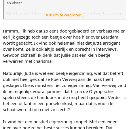
en Visser.
Als ik heel eerlijk ben is schaatsen voor mij ook altijd een beetje een
Klik om te vergroten...
ontsnapping aan de wereld van de influencers en hyper moderne
eenheidsworst die je tegenwoordig ziet. Ik vind het jammer dat ook
schaatsen nu steeds meer die kant op gaat, dat ouderwetse met de
Hmmm... ik heb dat zo eens doorgebladerd en verbaas me er
kaasmeisjes en de pindakaasjongens geeft een nostalgisch gevoel
eerlijk gezegd toch een beetje over hoe hier over Leerdam
en de bikinifoto's, gezichten vol make up en vlog camera's nemen
wordt gedacht. Ik vind ook helemaal niet dat Jutta arrogant
dat gevoel een beetje weg.
over komt. Ze is ook altijd eerlijk en oprecht in interviews.
Gewoon zichzelf. Ik denk dat jullie dat een klein beetje
verwarren met charisma.
Natuurlijk, Jutta is wel een beetje eigenzinnig, wat dat betreft
ook niet heel gek dat ze Koen Verweij aan de haak heeft
geslagen. Die is minstens net zo eigenzinnig. Van Verweij vind
ik het eigenlijk vooral jammer dat hij na de Olympische
spelen steeds de handdoek in de ring heeft gegooid. Verder is
het een olifant in een porseleinkast, maar dat is voor de
schaatswereld toch niet zo slecht?
Ik vind het een positief eigenzinnig koppel. Met een eigen
idee over hoe ze het beste succes kunnen bereiken. Dat