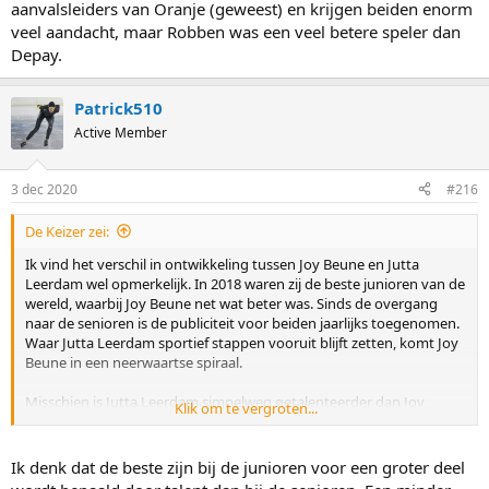
aanvalsleiders van Oranje (geweest) en krijgen beiden enorm
veel aandacht, maar Robben was een veel betere speler dan
Depay.
Patrick510
Active Member
3 dec 2020
#216
De Keizer zei:
Ik vind het verschil in ontwikkeling tussen Joy Beune en Jutta
Leerdam wel opmerkelijk. In 2018 waren zij de beste junioren van de
wereld, waarbij Joy Beune net wat beter was. Sinds de overgang
naar de senioren is de publiciteit voor beiden jaarlijks toegenomen.
Waar Jutta Leerdam sportief stappen vooruit blijft zetten, komt Joy
Beune in een neerwaartse spiraal.
Misschien is Jutta Leerdam simpelweg getalenteerder dan Joy
Klik om te vergroten...
Beune. Maar ik sluit ook niet uit dat eerstgenoemde veel beter om
kan gaan met alle aandacht voor haar (en haar relatie) en dat we dit
terug zien in de prestaties.
Ik denk dat de beste zijn bij de junioren voor een groter deel