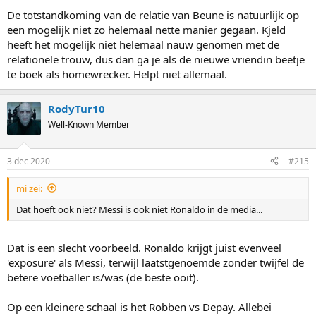
terug zien in de prestaties.
De totstandkoming van de relatie van Beune is natuurlijk op
een mogelijk niet zo helemaal nette manier gegaan. Kjeld
heeft het mogelijk niet helemaal nauw genomen met de
relationele trouw, dus dan ga je als de nieuwe vriendin beetje
te boek als homewrecker. Helpt niet allemaal.
RodyTur10
Well-Known Member
3 dec 2020
#215
mi zei:
Dat hoeft ook niet? Messi is ook niet Ronaldo in de media...
Dat is een slecht voorbeeld. Ronaldo krijgt juist evenveel
'exposure' als Messi, terwijl laatstgenoemde zonder twijfel de
betere voetballer is/was (de beste ooit).
Op een kleinere schaal is het Robben vs Depay. Allebei