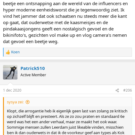
beetje een ontsnapping aan de wereld van de influencers en
hyper moderne eenheidsworst die je tegenwoordig ziet. Ik
vind het jammer dat ook schaatsen nu steeds meer die kant
op gaat, dat ouderwetse met de kaasmeisjes en de
pindakaasjongens geeft een nostalgisch gevoel en de
bikinifoto's, gezichten vol make up en vlog camera's nemen
dat gevoel een beetje weg.
Koen
R
e
a
Patrick510
c
t
Active Member
i
o
n
1 dec 2020
#206
s
:
sysya zei:
Klopt, die arrogantie heb ik eigenlijk geen last van zolang ze kritisch
op zichzelf blijft en presteert. Als ze zo zou praten en standaard 6e
werd was het een ander verhaal, maar ze maakt het ook waar.
Sommige mensen zullen Leerdam juist likeable vinden, misschien
ben ik dan ouderwets in dat ik de voorkeur geef aan types als Kok