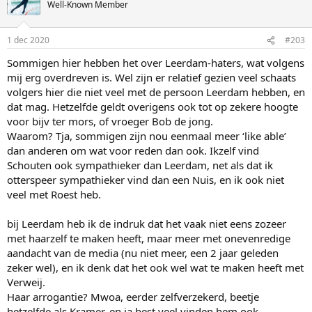
Well-Known Member
1 dec 2020
#203
Sommigen hier hebben het over Leerdam-haters, wat volgens
mij erg overdreven is. Wel zijn er relatief gezien veel schaats
volgers hier die niet veel met de persoon Leerdam hebben, en
dat mag. Hetzelfde geldt overigens ook tot op zekere hoogte
voor bijv ter mors, of vroeger Bob de jong.
Waarom? Tja, sommigen zijn nou eenmaal meer ‘like able’
dan anderen om wat voor reden dan ook. Ikzelf vind
Schouten ook sympathieker dan Leerdam, net als dat ik
otterspeer sympathieker vind dan een Nuis, en ik ook niet
veel met Roest heb.
bij Leerdam heb ik de indruk dat het vaak niet eens zozeer
met haarzelf te maken heeft, maar meer met onevenredige
aandacht van de media (nu niet meer, een 2 jaar geleden
zeker wel), en ik denk dat het ook wel wat te maken heeft met
Verweij.
Haar arrogantie? Mwoa, eerder zelfverzekerd, beetje
hetzelfde als Kramer, en ja best veel vinden hem ook