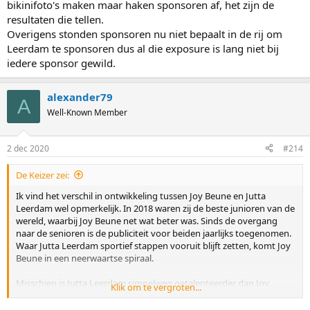
bikinifoto's maken maar haken sponsoren af, het zijn de
resultaten die tellen.
Overigens stonden sponsoren nu niet bepaalt in de rij om
Leerdam te sponsoren dus al die exposure is lang niet bij
iedere sponsor gewild.
alexander79
A
Well-Known Member
2 dec 2020
#214
De Keizer zei:
Ik vind het verschil in ontwikkeling tussen Joy Beune en Jutta
Leerdam wel opmerkelijk. In 2018 waren zij de beste junioren van de
wereld, waarbij Joy Beune net wat beter was. Sinds de overgang
naar de senioren is de publiciteit voor beiden jaarlijks toegenomen.
Waar Jutta Leerdam sportief stappen vooruit blijft zetten, komt Joy
Beune in een neerwaartse spiraal.
Misschien is Jutta Leerdam simpelweg getalenteerder dan Joy
Klik om te vergroten...
Beune. Maar ik sluit ook niet uit dat eerstgenoemde veel beter om
kan gaan met alle aandacht voor haar (en haar relatie) en dat we dit