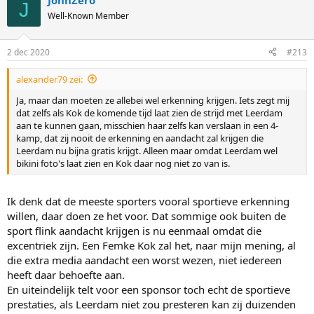
JohnZero
J
Well-Known Member
2 dec 2020
#213
alexander79 zei:
Ja, maar dan moeten ze allebei wel erkenning krijgen. Iets zegt mij
dat zelfs als Kok de komende tijd laat zien de strijd met Leerdam
aan te kunnen gaan, misschien haar zelfs kan verslaan in een 4-
kamp, dat zij nooit de erkenning en aandacht zal krijgen die
Leerdam nu bijna gratis krijgt. Alleen maar omdat Leerdam wel
bikini foto's laat zien en Kok daar nog niet zo van is.
Ik denk dat de meeste sporters vooral sportieve erkenning
willen, daar doen ze het voor. Dat sommige ook buiten de
sport flink aandacht krijgen is nu eenmaal omdat die
excentriek zijn. Een Femke Kok zal het, naar mijn mening, al
die extra media aandacht een worst wezen, niet iedereen
heeft daar behoefte aan.
En uiteindelijk telt voor een sponsor toch echt de sportieve
prestaties, als Leerdam niet zou presteren kan zij duizenden