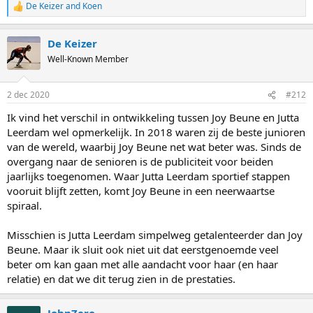
De Keizer
and
Koen
R
e
a
De Keizer
c
t
Well-Known Member
i
o
n
2 dec 2020
#212
s
:
Ik vind het verschil in ontwikkeling tussen Joy Beune en Jutta
Leerdam wel opmerkelijk. In 2018 waren zij de beste junioren
van de wereld, waarbij Joy Beune net wat beter was. Sinds de
overgang naar de senioren is de publiciteit voor beiden
jaarlijks toegenomen. Waar Jutta Leerdam sportief stappen
vooruit blijft zetten, komt Joy Beune in een neerwaartse
spiraal.
Misschien is Jutta Leerdam simpelweg getalenteerder dan Joy
Beune. Maar ik sluit ook niet uit dat eerstgenoemde veel
beter om kan gaan met alle aandacht voor haar (en haar
relatie) en dat we dit terug zien in de prestaties.