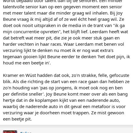
wordt bepaald door talent dan bij de senioren. Een minder
talentvolle senior kan op een gegeven moment een senior
met meer talent maar die minder graag wil inhalen. Bij Joy
Beune vraag ik mij altijd af of ze wel écht heel graag wil. Ze
doet ook nooit uitspraken in de media in de trant van "ik ga
mijn concurrentie opvreten", het blijft lief. Leerdam heeft wat
dat betreft wat meer pit, die zie je ook meer stuk gaan en
harder vechten in haar races. Waar Leerdam met benen vol
verzuring lijkt te denken nu moet ik er nog wat extra's
tegenaan gooien lijkt Beune eerder te denken 'het doet pijn, ik
houd me een beetje in'.
Kramer en Wüst hadden dat ook, zo'n strakke, felle, gefocuste
blik. Als die richting de start van een race gaan dan hebben ze
zo'n houding van 'pas op jongens, ik moet ook nog en ben
per definitie sneller'. Joy Beune komt meer over als een bang
hertje dat in de koplampen kijkt van een naderende auto,
waarbij de naderende auto in dit geval een metafoor is voor
verzuring waar je doorheen moet trappen. Ze mist gewoon
een beetje pit.