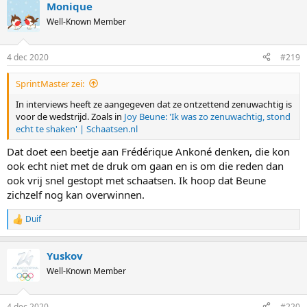
Monique
Well-Known Member
4 dec 2020
#219
SprintMaster zei:
In interviews heeft ze aangegeven dat ze ontzettend zenuwachtig is
voor de wedstrijd. Zoals in
Joy Beune: 'Ik was zo zenuwachtig, stond
echt te shaken' | Schaatsen.nl
Dat doet een beetje aan Frédérique Ankoné denken, die kon
ook echt niet met de druk om gaan en is om die reden dan
ook vrij snel gestopt met schaatsen. Ik hoop dat Beune
zichzelf nog kan overwinnen.
Duif
R
e
a
Yuskov
c
t
Well-Known Member
i
o
n
4 dec 2020
#220