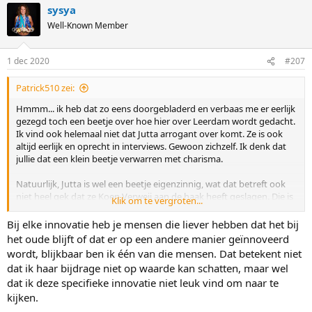
sysya
c
t
Well-Known Member
i
o
n
1 dec 2020
#207
s
:
Patrick510 zei:
Hmmm... ik heb dat zo eens doorgebladerd en verbaas me er eerlijk
gezegd toch een beetje over hoe hier over Leerdam wordt gedacht.
Ik vind ook helemaal niet dat Jutta arrogant over komt. Ze is ook
altijd eerlijk en oprecht in interviews. Gewoon zichzelf. Ik denk dat
jullie dat een klein beetje verwarren met charisma.
Natuurlijk, Jutta is wel een beetje eigenzinnig, wat dat betreft ook
niet heel gek dat ze Koen Verweij aan de haak heeft geslagen. Die is
Klik om te vergroten...
minstens net zo eigenzinnig. Van Verweij vind ik het eigenlijk vooral
jammer dat hij na de Olympische spelen steeds de handdoek in de
Bij elke innovatie heb je mensen die liever hebben dat het bij
ring heeft gegooid. Verder is het een olifant in een porseleinkast,
het oude blijft of dat er op een andere manier geïnnoveerd
maar dat is voor de schaatswereld toch niet zo slecht?
wordt, blijkbaar ben ik één van die mensen. Dat betekent niet
dat ik haar bijdrage niet op waarde kan schatten, maar wel
Ik vind het een positief eigenzinnig koppel. Met een eigen idee over
dat ik deze specifieke innovatie niet leuk vind om naar te
hoe ze het beste succes kunnen bereiken. Dat betekent dat ze
kijken.
kritisch zijn en zich verdiepen in bepaalde materie. Haar keuze voor
Poltavets is een inhoudelijke; ze is ervan overtuigd dat zijn methode