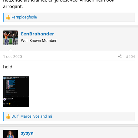
arrogant.
kernploegfusie
R
e
a
EenBrabander
c
t
Well-Known Member
i
o
n
1 dec 2020
#204
s
:
held
Duif
,
Marcel Vos
and
mi
R
e
a
sysya
c
t