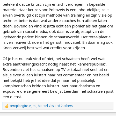
betekent dat ze kritisch zijn en zich verdiepen in bepaalde
materie. Haar keuze voor Poltavets is een inhoudelijke; ze is
ervan overtuigd dat zijn methode van training en zijn visie op
techniek beter is dan wat andere coaches hun atleten laten
doen. Bovendien vind ik Jutta echt een pionier als het gaat om
gebruik van social media, ook daar is ze afgestapt van de
'gebaande paden' binnen de schaatswereld. Het totaalplaatje
is vernieuwend, noem het gerust innovatief. En daar mag ook
Koen Verweij best wel wat credits voor krijgen.
Of je het nu leuk vind of niet, het schaatsen heeft wel wat
extra aantrekkingskracht nodig naast het 'kennerspubliek'.
Bovendien ziet het schaatsen op TV er totaal niet snel uit en
als je even alleen luistert naar het commentaar en het beeld
niet bekijkt heb je het idee dat je naar het plaatselijk
kampioenschap bridgen luistert. Met haar charisma en
exposure die ze genereert bewijst Leerdam het schaatsen juist
een dienst.
kernploegfusie
,
mi
,
Marcel Vos
and 2 others
R
e
a