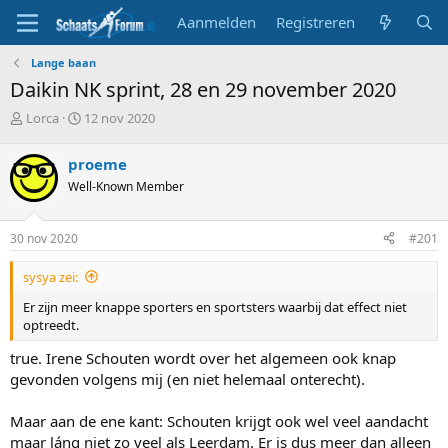
Aanmelden
Registreren
Lange baan
Daikin NK sprint, 28 en 29 november 2020
T
S
Lorca
12 nov 2020
o
t
p
a
proeme
i
r
Well-Known Member
c
t
s
d
t
a
30 nov 2020
#201
a
t
r
u
sysya zei:
t
m
e
Er zijn meer knappe sporters en sportsters waarbij dat effect niet
r
optreedt.
true. Irene Schouten wordt over het algemeen ook knap
gevonden volgens mij (en niet helemaal onterecht).
Maar aan de ene kant: Schouten krijgt ook wel veel aandacht
maar láng niet zo veel als Leerdam. Er is dus meer dan alleen