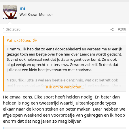
van training en zijn visie op techniek beter is dan wat andere
mi
coaches hun atleten laten doen. Bovendien vind ik Jutta echt een
pionier als het gaat om gebruik van social media, ook daar is ze
Well-Known Member
afgestapt van de 'gebaande paden' binnen de schaatswereld. Het
totaalplaatje is vernieuwend, noem het gerust innovatief. En daar
1 dec 2020
#208
mag ook Koen Verweij best wel wat credits voor krijgen.
Of je het nu leuk vind of niet, het schaatsen heeft wel wat extra
Patrick510 zei:
aantrekkingskracht nodig naast het 'kennerspubliek'. Bovendien
Hmmm... ik heb dat zo eens doorgebladerd en verbaas me er eerlijk
ziet het schaatsen op TV er totaal niet snel uit en als je even alleen
gezegd toch een beetje over hoe hier over Leerdam wordt gedacht.
luistert naar het commentaar en het beeld niet bekijkt heb je het
Ik vind ook helemaal niet dat Jutta arrogant over komt. Ze is ook
idee dat je naar het plaatselijk kampioenschap bridgen luistert. Met
altijd eerlijk en oprecht in interviews. Gewoon zichzelf. Ik denk dat
haar charisma en exposure die ze genereert bewijst Leerdam het
jullie dat een klein beetje verwarren met charisma.
schaatsen juist een dienst.
Natuurlijk, Jutta is wel een beetje eigenzinnig, wat dat betreft ook
niet heel gek dat ze Koen Verweij aan de haak heeft geslagen. Die is
Klik om te vergroten...
minstens net zo eigenzinnig. Van Verweij vind ik het eigenlijk vooral
jammer dat hij na de Olympische spelen steeds de handdoek in de
Helemaal eens. Elke sport heeft helden nodig. En beter dan
ring heeft gegooid. Verder is het een olifant in een porseleinkast,
helden is nog een tweestrijd waarbij uiteenlopende types
maar dat is voor de schaatswereld toch niet zo slecht?
elkaar naar de kroon steken en beter maken. Daar hebben we
afgelopen weekend een voorproefje van gekregen en ik hoop
Ik vind het een positief eigenzinnig koppel. Met een eigen idee over
enorm dat dat nog jaren zo mag blijven!
hoe ze het beste succes kunnen bereiken. Dat betekent dat ze
kritisch zijn en zich verdiepen in bepaalde materie. Haar keuze voor