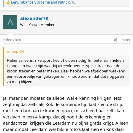
EenBrabander
,
proeme
and
Patrick510
Poltavets is een inhoudelijke; ze is ervan overtuigd dat zijn methode
R
van training en zijn visie op techniek beter is dan wat andere
e
a
coaches hun atleten laten doen. Bovendien vind ik Jutta echt een
alexander79
c
pionier als het gaat om gebruik van social media, ook daar is ze
A
t
afgestapt van de 'gebaande paden' binnen de schaatswereld. Het
Well-Known Member
i
totaalplaatje is vernieuwend, noem het gerust innovatief. En daar
o
mag ook Koen Verweij best wel wat credits voor krijgen.
n
2 dec 2020
#209
s
Of je het nu leuk vind of niet, het schaatsen heeft wel wat extra
:
aantrekkingskracht nodig naast het 'kennerspubliek'. Bovendien
mi zei:
ziet het schaatsen op TV er totaal niet snel uit en als je even alleen
Helemaal eens. Elke sport heeft helden nodig. En beter dan helden
luistert naar het commentaar en het beeld niet bekijkt heb je het
is nog een tweestrijd waarbij uiteenlopende types elkaar naar de
idee dat je naar het plaatselijk kampioenschap bridgen luistert. Met
kroon steken en beter maken. Daar hebben we afgelopen weekend
haar charisma en exposure die ze genereert bewijst Leerdam het
een voorproefje van gekregen en ik hoop enorm dat dat nog jaren
schaatsen juist een dienst.
zo mag blijven!
Ja, maar dan moeten ze allebei wel erkenning krijgen. Iets
zegt mij dat zelfs als Kok de komende tijd laat zien de strijd
met Leerdam aan te kunnen gaan, misschien haar zelfs kan
verslaan in een 4-kamp, dat zij nooit de erkenning en
aandacht zal krijgen die Leerdam nu bijna gratis krijgt. Alleen
maar omdat Leerdam wel bikini foto's laat zien en Kok daar