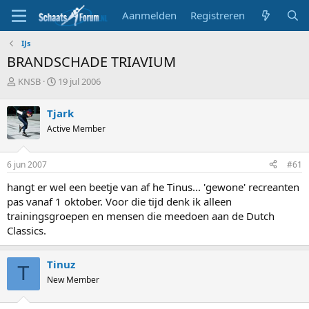
Aanmelden
Registreren
IJs
BRANDSCHADE TRIAVIUM
T
S
KNSB
19 jul 2006
o
t
p
a
Tjark
i
r
Active Member
c
t
s
d
t
a
6 jun 2007
#61
a
t
r
u
hangt er wel een beetje van af he Tinus... 'gewone' recreanten
t
m
pas vanaf 1 oktober. Voor die tijd denk ik alleen
e
trainingsgroepen en mensen die meedoen aan de Dutch
r
Classics.
Tinuz
T
New Member