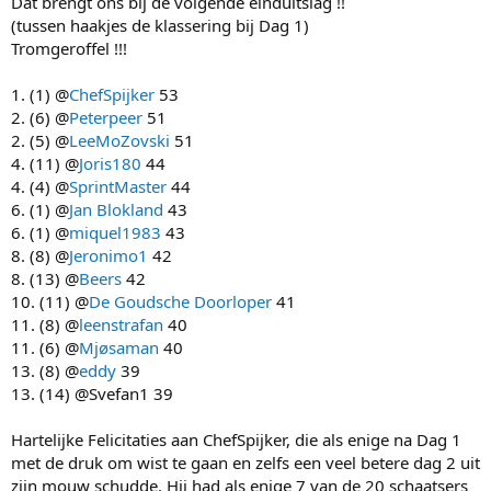
Dat brengt ons bij de volgende einduitslag !!
(tussen haakjes de klassering bij Dag 1)
Tromgeroffel !!!
1. (1) @
ChefSpijker
53
2. (6) @
Peterpeer
51
2. (5) @
LeeMoZovski
51
4. (11) @
Joris180
44
4. (4) @
SprintMaster
44
6. (1) @
Jan Blokland
43
6. (1) @
miquel1983
43
8. (8) @
Jeronimo1
42
8. (13) @
Beers
42
10. (11) @
De Goudsche Doorloper
41
11. (8) @
leenstrafan
40
11. (6) @
Mjøsaman
40
13. (8) @
eddy
39
13. (14) @Svefan1 39
Hartelijke Felicitaties aan ChefSpijker, die als enige na Dag 1
met de druk om wist te gaan en zelfs een veel betere dag 2 uit
zijn mouw schudde. Hij had als enige 7 van de 20 schaatsers