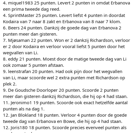
4. miquel1983 25 punten. Levert 2 punten in omdat Erbanova
een prima tweede dag reed.
4. SprintMaster 25 punten. Levert liefst 4 punten in doordat
Kodaira van 7 naar 8 zakt en Erbanova van 8 naar 7 klom.
6. Beers 24 punten. Dankzij de goede dag van Erbanova 2
punten meer dan gisteren.
7. Mjøsaman 22 punten. Won er 2 dankzij Richardson, verloor
er 2 door Kodaira en verloor vooral liefst 5 punten door het
wegvallen van Li.
8. eddy 21 punten. Moest door de matige tweede dag van Li
ook zomaar 5 punten afstaan.
9. leenstrafan 20 punten. Had ook pijn door het wegvallen
van Li, maar scoorde wel 2 extra punten met Richardson op
plek 2.
9. De Goudsche Doorloper 20 punten. Scoorde 2 punten
meer dan gisteren dankzij Richardson, die hij op 4 had staan.
11. Jeronimo1 19 punten. Scoorde ook exact hetzelfde aantal
punten als na dag 1.
12. Jan Blokland 18 punten. Verloor 4 punten door de goede
tweede dag van Erbanova en Bowe, die hij op 4 had staan.
12. Joris180 18 punten. Scoorde precies evenveel punten als