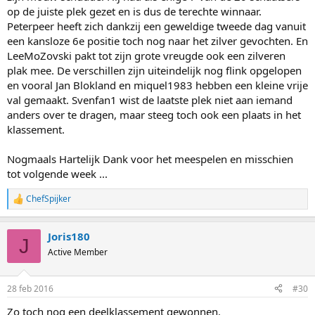
op de juiste plek gezet en is dus de terechte winnaar.
Peterpeer heeft zich dankzij een geweldige tweede dag vanuit
een kansloze 6e positie toch nog naar het zilver gevochten. En
LeeMoZovski pakt tot zijn grote vreugde ook een zilveren
plak mee. De verschillen zijn uiteindelijk nog flink opgelopen
en vooral Jan Blokland en miquel1983 hebben een kleine vrije
val gemaakt. Svenfan1 wist de laatste plek niet aan iemand
anders over te dragen, maar steeg toch ook een plaats in het
klassement.
Nogmaals Hartelijk Dank voor het meespelen en misschien
tot volgende week ...
ChefSpijker
R
e
a
Joris180
c
J
t
Active Member
i
o
n
28 feb 2016
#30
s
:
Zo toch nog een deelklassement gewonnen.