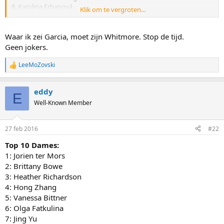
8. Karolina Erbanová
Klik om te vergroten...
9. Marrit Leenstra
10. Olga Fatkoelina
Waar ik zei Garcia, moet zijn Whitmore. Stop de tijd.
Top 10 Heren:
Geen jokers.
1. Pavel Koelizjnikov
2. Kjeld Nuis
LeeMoZovski
R
3. Kai Verbij
e
4. Ruslan Moerasjof
a
5. Aleksei Jesin
eddy
c
E
6. Laurent Dubreuil
t
Well-Known Member
7. Mika Poutala
i
8. Boisvert-LaCroix
o
9. Ronald Mulder
n
27 feb 2016
#22
s
10. Jonathan Garcia
:
Top 10 Dames:
Sprintmaster bedankt
1: Jorien ter Mors
2: Brittany Bowe
3: Heather Richardson
4: Hong Zhang
5: Vanessa Bittner
6: Olga Fatkulina
7: Jing Yu