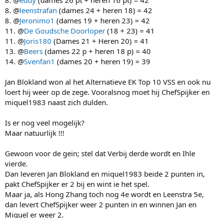
8. @
leenstrafan
(dames 24 + heren 18) = 42
8. @
Jeronimo1
(dames 19 + heren 23) = 42
11. @
De Goudsche Doorloper
(18 + 23) = 41
11. @
Joris180
(Dames 21 + Heren 20) = 41
13. @
Beers
(dames 22 p + heren 18 p) = 40
14. @
Svenfan1
(dames 20 + heren 19) = 39
Jan Blokland won al het Alternatieve EK Top 10 VSS en ook nu
loert hij weer op de zege. Vooralsnog moet hij ChefSpijker en
miquel1983 naast zich dulden.
Is er nog veel mogelijk?
Maar natuurlijk !!!
Gewoon voor de gein; stel dat Verbij derde wordt en Ihle
vierde.
Dan leveren Jan Blokland en miquel1983 beide 2 punten in,
pakt ChefSpijker er 2 bij en wint ie het spel.
Maar ja, als Hong Zhang toch nog 4e wordt en Leenstra 5e,
dan levert ChefSpijker weer 2 punten in en winnen Jan en
Miquel er weer 2.