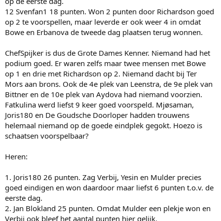
op de eerste dag.
12 Svenfan1 18 punten. Won 2 punten door Richardson goed
op 2 te voorspellen, maar leverde er ook weer 4 in omdat
Bowe en Erbanova de tweede dag plaatsen terug wonnen.
ChefSpijker is dus de Grote Dames Kenner. Niemand had het
podium goed. Er waren zelfs maar twee mensen met Bowe
op 1 en drie met Richardson op 2. Niemand dacht bij Ter
Mors aan brons. Ook de 4e plek van Leenstra, de 9e plek van
Bittner en de 10e plek van Aydova had niemand voorzien.
Fatkulina werd liefst 9 keer goed voorspeld. Mjøsaman,
Joris180 en De Goudsche Doorloper hadden trouwens
helemaal niemand op de goede eindplek gegokt. Hoezo is
schaatsen voorspelbaar?
Heren:
1. Joris180 26 punten. Zag Verbij, Yesin en Mulder precies
goed eindigen en won daardoor maar liefst 6 punten t.o.v. de
eerste dag.
2. Jan Blokland 25 punten. Omdat Mulder een plekje won en
Verbij ook bleef het aantal punten hier gelijk.