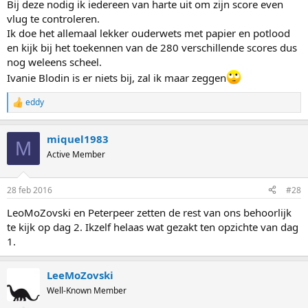
Bij deze nodig ik iedereen van harte uit om zijn score even
vlug te controleren.
Ik doe het allemaal lekker ouderwets met papier en potlood
en kijk bij het toekennen van de 280 verschillende scores dus
nog weleens scheel.
Ivanie Blodin is er niets bij, zal ik maar zeggen
eddy
R
e
a
miquel1983
c
M
t
Active Member
i
o
n
28 feb 2016
#28
s
:
LeoMoZovski en Peterpeer zetten de rest van ons behoorlijk
te kijk op dag 2. Ikzelf helaas wat gezakt ten opzichte van dag
1.
LeeMoZovski
Well-Known Member