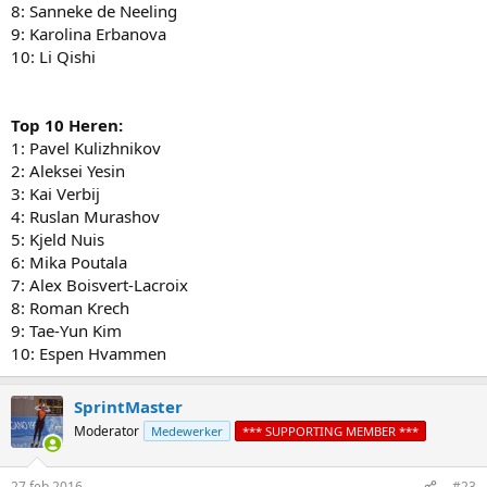
8: Sanneke de Neeling
9: Karolina Erbanova
10: Li Qishi
Top 10 Heren:
1: Pavel Kulizhnikov
2: Aleksei Yesin
3: Kai Verbij
4: Ruslan Murashov
5: Kjeld Nuis
6: Mika Poutala
7: Alex Boisvert-Lacroix
8: Roman Krech
9: Tae-Yun Kim
10: Espen Hvammen
SprintMaster
Moderator
Medewerker
*** SUPPORTING MEMBER ***
27 feb 2016
#23