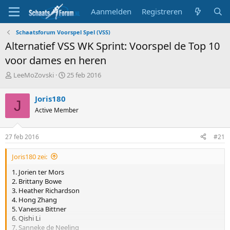
Aanmelden
Registreren
Schaatsforum Voorspel Spel (VSS)
Alternatief VSS WK Sprint: Voorspel de Top 10
voor dames en heren
T
S
LeeMoZovski
25 feb 2016
o
t
p
a
Joris180
J
i
r
Active Member
c
t
s
d
t
a
27 feb 2016
#21
a
t
r
u
Joris180 zei:
t
m
e
1. Jorien ter Mors
r
2. Brittany Bowe
3. Heather Richardson
4. Hong Zhang
5. Vanessa Bittner
6. Qishi Li
7. Sanneke de Neeling