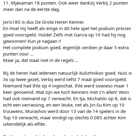
11. Mjøsaman 18 punten. Ook weer dankzij Verbij 2 punten
meer dan na de eerste dag.
Joris180 is dus De Grote Heren Kenner.
En Hoe! Hij heeft als enige in dit hele spel het podium precies
goed voorspeld. Hulde! Zelfs met Garcia op 10 had hij nog
gewonnen! Kun je nagaan !!
Het complete podium goed, eigenlijk verdien je daar 5 extra
punten voor ...
Maar ja, dat staat niet in de regels ...
Bij de heren had iedereen natuurlijk Kulizhnikov goed. Nuis is
3x op twee gezet, Verbij werd liefst 7 maal goed voorspeld.
Niemand had Ihle op 4 ingeschat. Ihle werd sowieso maar 1
keer genoemd. Wat zijn we toch Kenners met z'n allen! Yesin
had ook niemand op 7 verwacht. En tja, Michalski op 8, dat is
echt een verrassing, en een leuke, net als Jin-Su Kim op 10
trouwens. Murashov werd door 13 van de 14 spelers in de
Top 10 verwacht, maar eindigt op slechts 0.085 achter Kim
uiteindelijk als elfde.