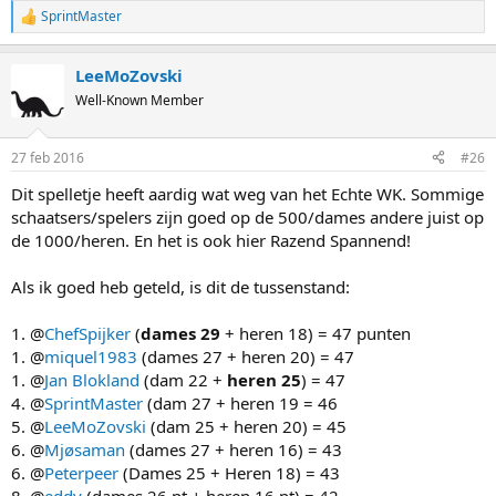
SprintMaster
R
e
a
LeeMoZovski
c
t
Well-Known Member
i
o
n
27 feb 2016
#26
s
:
Dit spelletje heeft aardig wat weg van het Echte WK. Sommige
schaatsers/spelers zijn goed op de 500/dames andere juist op
de 1000/heren. En het is ook hier Razend Spannend!
Als ik goed heb geteld, is dit de tussenstand:
1. @
ChefSpijker
(
dames 29
+ heren 18) = 47 punten
1. @
miquel1983
(dames 27 + heren 20) = 47
1. @
Jan Blokland
(dam 22 +
heren 25
) = 47
4. @
SprintMaster
(dam 27 + heren 19 = 46
5. @
LeeMoZovski
(dam 25 + heren 20) = 45
6. @
Mjøsaman
(dames 27 + heren 16) = 43
6. @
Peterpeer
(Dames 25 + Heren 18) = 43
8. @
eddy
(dames 26 pt + heren 16 pt) = 42