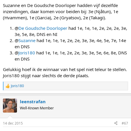
Suzanne en De Goudsche Doorloper hadden vijf dezelfde
inzendingen, daar komen voor beiden bij: 3e (Njåtun), 1e
(Hvammen), 1e (Garcia), 2e (Gryatsov), 2e (Takagi).
@
De Goudsche Doorloper
had 1e, 1e, 1e, 2e, 2e, 2e, 3e,
3e, 5e, 8e, DNS en NI
@
Suzanne
had 1e, 1e, 1e, 2e, 2e, 3e, 3e, 4e, 5e, 7e, 14e
en DNS
@
Joris180
had 1e, 1e, 1e, 2e, 2e, 3e, 3e, 5e, 6e, 8e, DNS
en DNS
Gelukkig hoef ik de winnaar van het spel niet teleur te stellen.
Joris180 stijgt naar slechts de derde plaats.
Joris180
R
e
a
leenstrafan
c
t
Well-Known Member
i
o
n
14 dec 2015
#67
s
: