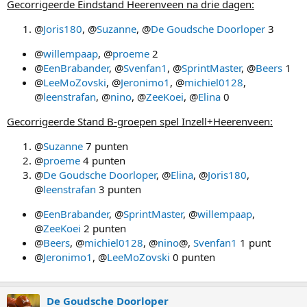
Gecorrigeerde Eindstand Heerenveen na drie dagen:
@
Joris180
, @
Suzanne
, @
De Goudsche Doorloper
3
@
willempaap
, @
proeme
2
@
EenBrabander
, @
Svenfan1
, @
SprintMaster
, @
Beers
1
@
LeeMoZovski
, @
Jeronimo1
, @
michiel0128
,
@
leenstrafan
, @
nino
, @
ZeeKoei
, @
Elina
0
Gecorrigeerde Stand B-groepen spel Inzell+Heerenveen:
@
Suzanne
7 punten
@
proeme
4 punten
@
De Goudsche Doorloper
, @
Elina
, @
Joris180
,
@
leenstrafan
3 punten
@
EenBrabander
, @
SprintMaster
, @
willempaap
,
@
ZeeKoei
2 punten
@
Beers
, @
michiel0128
, @
nino
@,
Svenfan1
1 punt
@
Jeronimo1
, @
LeeMoZovski
0 punten
De Goudsche Doorloper