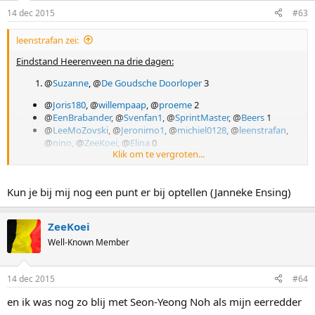
n
14 dec 2015
#63
s
:
leenstrafan zei:
Eindstand Heerenveen na drie dagen:
@
Suzanne
, @
De Goudsche Doorloper
3
@
Joris180
, @
willempaap
, @
proeme
2
@
EenBrabander
, @
Svenfan1
, @
SprintMaster
, @
Beers
1
@
LeeMoZovski
, @
Jeronimo1
, @
michiel0128
, @
leenstrafan
,
@
nino
, @
ZeeKoei
, @
Elina
0
Klik om te vergroten...
Zes mensen scoren een puntje met Janneke Ensing in de
massastart, één iemand had Czerwonka op de 1500 meter. Twee
mensen eindigen op drie punten. Nadere analyse van hun scores
Kun je bij mij nog een punt er bij optellen (Janneke Ensing)
volgt...
ZeeKoei
TO BE CONTINUED!
Well-Known Member
14 dec 2015
#64
en ik was nog zo blij met Seon-Yeong Noh als mijn eerredder