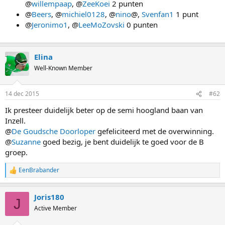
@
willempaap
, @
ZeeKoei
2 punten
@
Beers
, @
michiel0128
, @
nino
@,
Svenfan1
1 punt
@
Jeronimo1
, @
LeeMoZovski
0 punten
Elina
Well-Known Member
14 dec 2015
#62
Ik presteer duidelijk beter op de semi hoogland baan van
Inzell.
@
De Goudsche Doorloper
gefeliciteerd met de overwinning.
@
Suzanne
goed bezig, je bent duidelijk te goed voor de B
groep.
EenBrabander
R
e
a
Joris180
c
J
t
Active Member
i
o