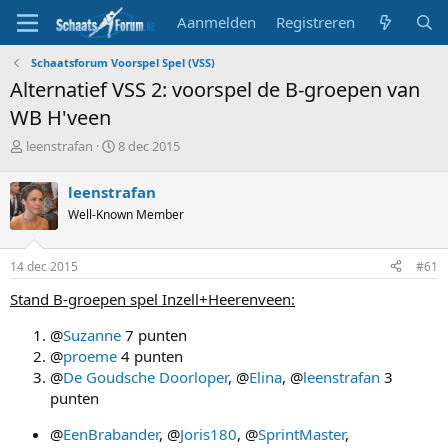
Aanmelden
Registreren
Schaatsforum Voorspel Spel (VSS)
Alternatief VSS 2: voorspel de B-groepen van
WB H'veen
T
S
leenstrafan
8 dec 2015
o
t
p
a
leenstrafan
i
r
Well-Known Member
c
t
s
d
t
a
14 dec 2015
#61
a
t
r
u
Stand B-groepen spel Inzell+Heerenveen:
t
m
e
@
Suzanne
7 punten
r
@
proeme
4 punten
@
De Goudsche Doorloper
, @
Elina
, @
leenstrafan
3
punten
@
EenBrabander
, @
Joris180
, @
SprintMaster
,