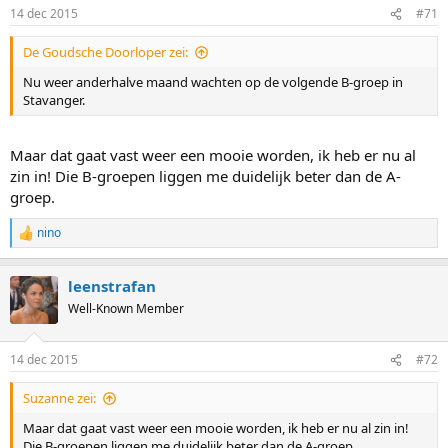
14 dec 2015
#71
De Goudsche Doorloper zei:
Nu weer anderhalve maand wachten op de volgende B-groep in
Stavanger.
Maar dat gaat vast weer een mooie worden, ik heb er nu al
zin in! Die B-groepen liggen me duidelijk beter dan de A-
groep.
nino
R
e
a
leenstrafan
c
t
Well-Known Member
i
o
n
14 dec 2015
#72
s
:
Suzanne zei:
Maar dat gaat vast weer een mooie worden, ik heb er nu al zin in!
Die B-groepen liggen me duidelijk beter dan de A-groep.