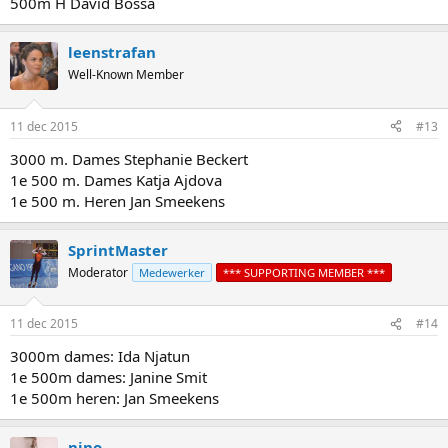
500m H David Bossa
leenstrafan
Well-Known Member
11 dec 2015
#13
3000 m. Dames Stephanie Beckert
1e 500 m. Dames Katja Ajdova
1e 500 m. Heren Jan Smeekens
SprintMaster
Moderator
Medewerker
*** SUPPORTING MEMBER ***
11 dec 2015
#14
3000m dames: Ida Njatun
1e 500m dames: Janine Smit
1e 500m heren: Jan Smeekens
nino