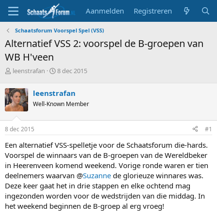
Aanmelden
Registreren
Schaatsforum Voorspel Spel (VSS)
Alternatief VSS 2: voorspel de B-groepen van
WB H'veen
T
S
leenstrafan
8 dec 2015
o
t
p
a
leenstrafan
i
r
Well-Known Member
c
t
s
d
t
a
8 dec 2015
#1
a
t
r
u
Een alternatief VSS-spelletje voor de Schaatsforum die-hards.
t
m
Voorspel de winnaars van de B-groepen van de Wereldbeker
e
in Heerenveen komend weekend. Vorige ronde waren er tien
r
deelnemers waarvan @
Suzanne
de glorieuze winnares was.
Deze keer gaat het in drie stappen en elke ochtend mag
ingezonden worden voor de wedstrijden van die middag. In
het weekend beginnen de B-groep al erg vroeg!