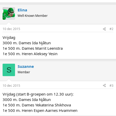
e
a
Elina
c
t
Well-Known Member
i
o
n
10 dec 2015
#2
s
:
Vrijdag
3000 m. Dames Ida Njåtun
1e 500 m. Dames Marrit Leenstra
1e 500 m. Heren Aleksey Yesin
Suzanne
S
Member
10 dec 2015
#3
Vrijdag (start B-groepen om 12.30 uur):
3000 m. Dames Ida Njåtun
1e 500 m. Dames Yekaterina Shikhova
1e 500 m. Heren Espen Aarnes Hvammen