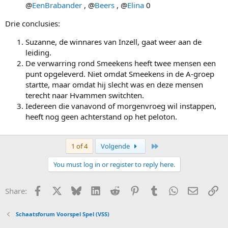
@
EenBrabander
, @
Beers
, @
Elina
0
Drie conclusies:
Suzanne, de winnares van Inzell, gaat weer aan de
leiding.
De verwarring rond Smeekens heeft twee mensen een
punt opgeleverd. Niet omdat Smeekens in de A-groep
startte, maar omdat hij slecht was en deze mensen
terecht naar Hvammen switchten.
Iedereen die vanavond of morgenvroeg wil instappen,
heeft nog geen achterstand op het peloton.
Last
1 of 4
Volgende
You must log in or register to reply here.
Facebook
X
Bluesky
LinkedIn
Reddit
Pinterest
Tumblr
WhatsApp
E-mail
Li
Share:
Schaatsforum Voorspel Spel (VSS)