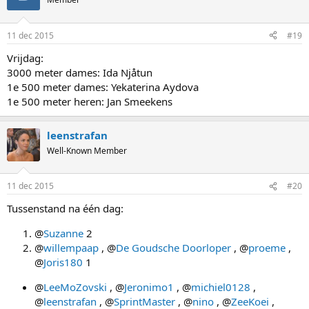
11 dec 2015
#19
Vrijdag:
3000 meter dames: Ida Njåtun
1e 500 meter dames: Yekaterina Aydova
1e 500 meter heren: Jan Smeekens
leenstrafan
Well-Known Member
11 dec 2015
#20
Tussenstand na één dag:
@
Suzanne
2
@
willempaap
, @
De Goudsche Doorloper
, @
proeme
,
@
Joris180
1
@
LeeMoZovski
, @
Jeronimo1
, @
michiel0128
,
@
leenstrafan
, @
SprintMaster
, @
nino
, @
ZeeKoei
,