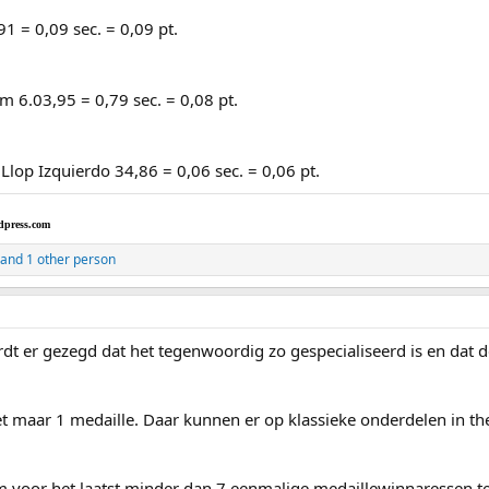
 = 0,09 sec. = 0,09 pt.
m 6.03,95 = 0,79 sec. = 0,08 pt.
Llop Izquierdo 34,86 = 0,06 sec. = 0,06 pt.
dpress.com
and 1 other person
ordt er gezegd dat het tegenwoordig zo gespecialiseerd is en dat 
et maar 1 medaille. Daar kunnen er op klassieke onderdelen in the
voor het laatst minder dan 7 eenmalige medaillewinnaressen t