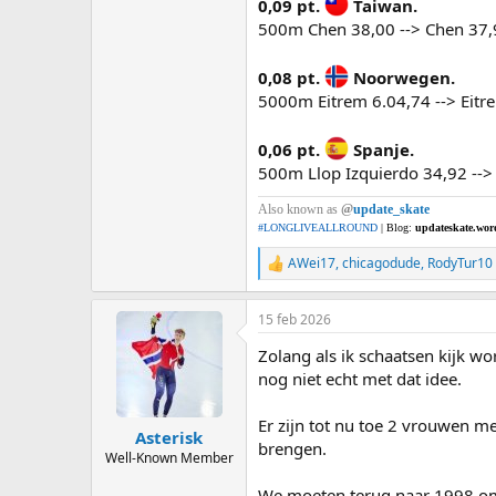
0,09 pt.
Taiwan.
500m Chen 38,00 --> Chen 37,91
0,08 pt.
Noorwegen.
5000m Eitrem 6.04,74 --> Eitre
0,06 pt.
Spanje.
500m Llop Izquierdo 34,92 --> 
Also known as
@
update_skate
#LONGLIVEALLROUND
| Blog:
updateskate.wor
AWei17
,
chicagodude
,
RodyTur10
R
e
a
15 feb 2026
c
t
Zolang als ik schaatsen kijk w
i
o
nog niet echt met dat idee.
n
s
Er zijn tot nu toe 2 vrouwen m
:
Asterisk
brengen.
Well-Known Member
We moeten terug naar 1998 om 