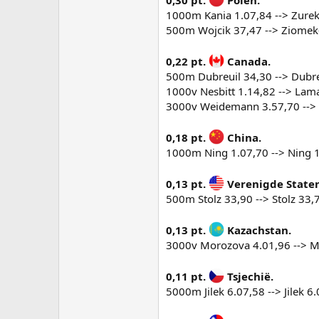
0,30 pt.
Polen.
1000m Kania 1.07,84 --> Zurek 
500m Wojcik 37,47 --> Ziomek-
0,22 pt.
Canada.
500m Dubreuil 34,30 --> Dubreu
1000v Nesbitt 1.14,82 --> Lama
3000v Weidemann 3.57,70 --> M
0,18 pt.
China.
1000m Ning 1.07,70 --> Ning 1.
0,13 pt.
Verenigde Staten
500m Stolz 33,90 --> Stolz 33,7
0,13 pt.
Kazachstan.
3000v Morozova 4.01,96 --> Mo
0,11 pt.
Tsjechië.
5000m Jilek 6.07,58 --> Jilek 6.