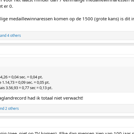
t er 0.
ige medaillewinnaressen komen op de 1500 (grote kans) is dit in
and 4 others
,26 = 0,04 sec. = 0,04 pt.
1.14,73 = 0,09 sec. = 0,05 pt.
s 3.56,93 = 0,77 sec = 0,13 pt.
landrecord had ik totaal niet verwacht!
nd 2 others
zig (nee, niet op TV komen). Elke dag mensen zien van 100 jaar 