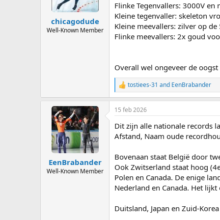
Flinke Tegenvallers: 3000V en 
Kleine tegenvaller: skeleton 
chicagodude
Kleine meevallers: zilver op d
Well-Known Member
Flinke meevallers: 2x goud voo
Overall wel ongeveer de oogs
tostiees-31
and
EenBrabander
R
e
a
15 feb 2026
c
t
Dit zijn alle nationale records
i
o
Afstand, Naam oude recordhoud
n
s
Bovenaan staat België door tw
:
EenBrabander
Ook Zwitserland staat hoog (4e
Well-Known Member
Polen en Canada. De enige land
Nederland en Canada. Het lijkt
Duitsland, Japan en Zuid-Kore