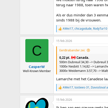
terug naar 1988, toen waren he
Als er dus minder dan 3 eenmal
sinds 1988 bij de vrouwen.
AWei17
,
chicagodude
,
RodyTur10
R
e
a
15 feb 2026
c
C
t
i
EenBrabander zei:
o
n
0,22 pt.
Canada.
s
500m Dubreuil 34,30 --> Dubreuil 34
:
CasperW
1000v Nesbitt 1.14,82 --> Lamarche 
3000v Weidemann 3.57,70 --> Maltai
Well-Known Member
Lamarche met het Canadese laag
AWei17
,
tostiees-31
,
Davosloval
a
R
e
a
15 feb 2026
c
t
Ik ben aan een nieuwe reeks be