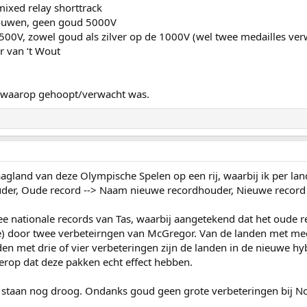
mixed relay shorttrack
vrouwen, geen goud 5000V
e 500V, zowel goud als zilver op de 1000V (wel twee medailles ve
r van ‘t Wout
t waarop gehoopt/verwacht was.
 laagland van deze Olympische Spelen op een rij, waarbij ik per l
er, Oude record --> Naam nieuwe recordhouder, Nieuwe record = 
ee nationale records van Tas, waarbij aangetekend dat het oud
) door twee verbeteirngen van McGregor. Van de landen met medai
en met drie of vier verbeteringen zijn de landen in de nieuwe hyb
 erop dat deze pakken echt effect hebben.
a staan nog droog. Ondanks goud geen grote verbeteringen bij No