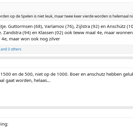
orden op de Spelen is niet leuk, maar twee keer vierde worden is helemaal ni
tje. Guttormsen (68), Varlamov (76), Zijlstra (92) en Anschütz (1
ee. Zandstra (94) en Klassen (02) ook teww maal 4e, maar wonnen
er 4e, maar won ook nog zilver
and 3 others
 1500 en de 500, niet op de 1000. Boer en anschutz hebben geluk
aal gaat worden, helaas…
ing: