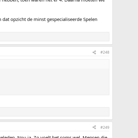
 dat opzicht de minst gespecialiseerde Spelen
#248
#249
geleden. Nou ja. Zo voelt het soms wel. Mensen die