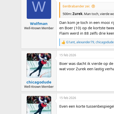
W
t
i
EenBrabander zei:
o
n
500m:
Zurek
. Man toch, vierde w
s
:
Dan kom je toch in een mooi rij
Wolfman
en Boer (10) op de kortste tw
Well-Known Member
Flaim werd in 88 zelfs drie ke
G1ant
,
alexander79
,
chicagodude
R
e
a
15 feb 2026
c
t
Boer was dacht ik vierde op de
i
o
wat voor Zurek een lastig verh
n
s
:
chicagodude
Well-Known Member
15 feb 2026
Even een korte tussenbespiegel