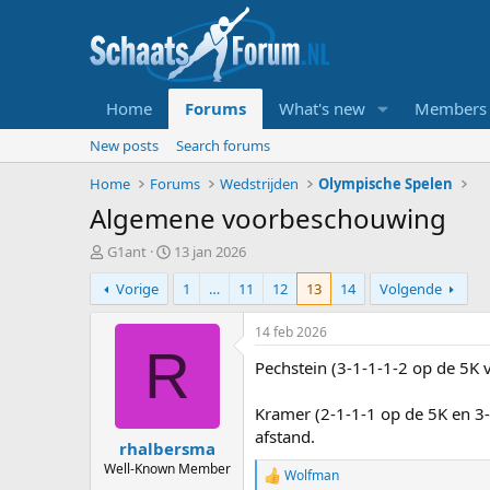
Home
Forums
What's new
Members
New posts
Search forums
Home
Forums
Wedstrijden
Olympische Spelen
Algemene voorbeschouwing
T
S
G1ant
13 jan 2026
o
t
Vorige
1
…
11
12
13
14
Volgende
p
a
i
r
c
t
14 feb 2026
s
d
R
Pechstein (3-1-1-1-2 op de 5K 
t
a
a
t
r
u
Kramer (2-1-1-1 op de 5K en 3
t
m
afstand.
rhalbersma
e
r
Well-Known Member
Wolfman
R