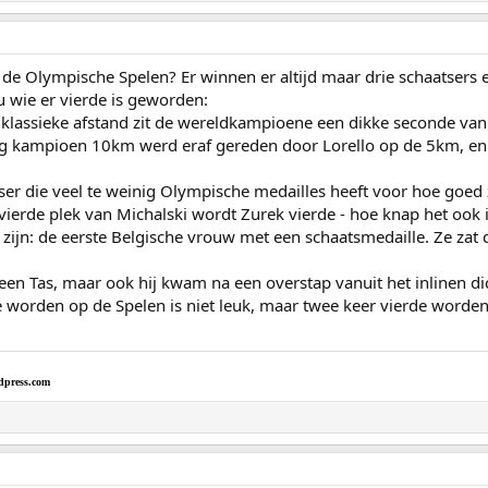
de Olympische Spelen? Er winnen er altijd maar drie schaatsers e
u wie er vierde is geworden:
 klassieke afstand zit de wereldkampioene een dikke seconde va
ig kampioen 10km werd eraf gereden door Lorello op de 5km, en
ser die veel te weinig Olympische medailles heeft voor hoe goed z
 vierde plek van Michalski wordt Zurek vierde - hoe knap het ook is
 zijn: de eerste Belgische vrouw met een schaatsmedaille. Ze zat 
leen Tas, maar ook hij kwam na een overstap vanuit het inlinen dic
e worden op de Spelen is niet leuk, maar twee keer vierde worden
dpress.com