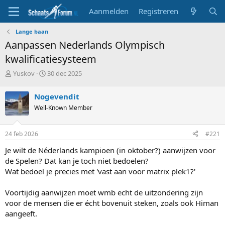
Aanmelden
Registreren
Lange baan
Aanpassen Nederlands Olympisch
kwalificatiesysteem
T
S
Yuskov
30 dec 2025
o
t
p
a
Nogevendit
i
r
Well-Known Member
c
t
s
d
t
a
24 feb 2026
#221
a
t
r
u
Je wilt de Néderlands kampioen (in oktober?) aanwijzen voor
t
m
de Spelen? Dat kan je toch niet bedoelen?
e
Wat bedoel je precies met 'vast aan voor matrix plek1?'
r
Voortijdig aanwijzen moet wmb echt de uitzondering zijn
voor de mensen die er écht bovenuit steken, zoals ook Himan
aangeeft.