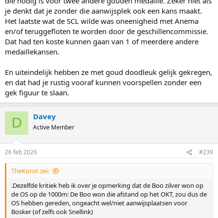
die nodig is voor twee andere gouden medaille. Zeker niet als
je denkt dat je zonder die aanwijsplek ook een kans maakt.
Het laatste wat de SCL wilde was oneenigheid met Anema
en/of teruggefloten te worden door de geschillencommissie.
Dat had ten koste kunnen gaan van 1 of meerdere andere
medaillekansen.
En uiteindelijk hebben ze met goud doodleuk gelijk gekregen,
en dat had je rustig vooraf kunnen voorspellen zonder een
gek figuur te slaan.
Davey
D
Active Member
26 feb 2026
#239
TheKorot zei:
.Dezelfde kritiek heb ik over je opmerking dat de Boo zilver won op
de OS op de 1000m: De Boo won die afstand op het OKT, zou dus de
OS hebben gereden, ongeacht wel/niet aanwijsplaatsen voor
Bosker (of zelfs ook Snellink)