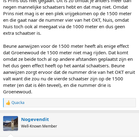
is Prins dus niet gegaan. Dit is zo omdat je anders meer dan
negen mannelijke schaatsers hebt en dat mag niet. Omdat
Prins niet mag is er een plek vrijgekomen op de 1500 meter
en die gaat naar de nummer vier van het OKT, Nuis, omdat
Nuis toch ook al meegaat via de 1000 meter en dus geen
extra schaatser is.
Beune aanwijzen voor de 1500 meter heeft als enige effect
dat Groenewoud de 1500 meter niet mag rijden. Dat komt
omdat ze beide toch al op andere afstanden geplaatst zijn en
het dus geen effect heeft op het aantal schaatsers. Beune
aanwijzen zorgt ervoor dat de nummer drie van het OKT eruit
valt want die zou nu de vierde schaatser zijn op de 1500
meter (en dat is één teveel), en die nummer drie is
Groenewoud.
Quacka
R
e
a
Nogevendit
c
t
Well-Known Member
i
o