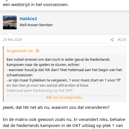
een wedstrijd in het voorseizoen.
Hakkie2
Well-Known Member
24 feb 2026
#224
Nogevendit zei:
Een nobel streven om dan toch in ieder geval de Nederlands
kampioen naar de spelen te sturen, echter:
- wanneer houd je dat NK dan? Niet helemaal aan het begin van het
schaatsseizoen
- er zijn maar 9 plekken te vergeven, 1 voor mass start en 1 voor TP
en dan ben je voor een aantal afstanden al klaar.
Helemaal geen herkansing op het OKT.
En als je helemaal geen herkansing hebt, dus 1 kans en dan moet je
Klik om te vergroten...
er staan, dan is het OKT een logischer plek op de agenda dan
een wedstrijd in het voorseizoen.
Jawel, dat NK net als nu, waarom zou dat veranderen?
En de matrix ook gewoon zoals nu. Er verandert niks, behalve
dat de Nederlands kampioen in de OKT uitslag op plek 1 van