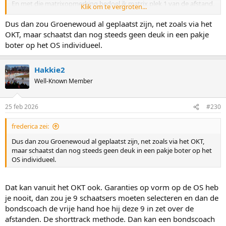
En met die matrixopmerking bedoel ik matrix plek 1 van de afstand,
Klik om te vergroten...
de Nederlands kampioen op de 5000m komt dan dus op de plek
van 5000-1.
Dus dan zou Groenewoud al geplaatst zijn, net zoals via het
OKT, maar schaatst dan nog steeds geen deuk in een pakje
Dan heb je je 2 kansen om je te plaatsen, zonder een raar systeem
boter op het OS individueel.
met 2 keer rijden op het OKT of een tweede OKT in januari. En de
echte toppers winnen dat NK en hebben dan dus de rust al dat ze
geplaatst zijn. Een eerste piek ligt er toch altijd al rond dat toernooi,
Hakkie2
aangezien iedereen WBs wil rijden om een ideale voorbereiding te
Well-Known Member
hebben op de OS. Mislukt voor een topper het NK, dan is er nog het
OKT waar je je ook kan plaatsen.
25 feb 2026
#230
Voor deze OS had het helemaal niks uitgemaakt, alle Nederlands
kampioenen hebben zich geplaatst op het OKT (al deed Nuis dat
frederica zei:
indirect). Maar ze hadden die rust wel al gehad.
Dus dan zou Groenewoud al geplaatst zijn, net zoals via het OKT,
maar schaatst dan nog steeds geen deuk in een pakje boter op het
Ik vind plaatsingswedstrijden waar niet alle Nederlanders aan mee
OS individueel.
kunnen doen een erg slecht idee, eerlijk gezegd. Dus het NK is beter
dan een WK of WB.
Dat kan vanuit het OKT ook. Garanties op vorm op de OS heb
je nooit, dan zou je 9 schaatsers moeten selecteren en dan de
bondscoach de vrije hand hoe hij deze 9 in zet over de
afstanden. De shorttrack methode. Dan kan een bondscoach