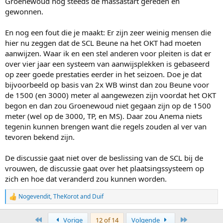
Groenewoud nog steeds de massastart gereden en
gewonnen.
En nog een fout die je maakt: Er zijn zeer weinig mensen die
hier nu zeggen dat de SCL Beune na het OKT had moeten
aanwijzen. Waar ik en een stel anderen voor pleiten is dat er
over vier jaar een systeem van aanwijsplekken is gebaseerd
op zeer goede prestaties eerder in het seizoen. Doe je dat
bijvoorbeeld op basis van 2x WB winst dan zou Beune voor
de 1500 (en 3000) meter al aangewezen zijn voordat het OKT
begon en dan zou Groenewoud niet gegaan zijn op de 1500
meter (wel op de 3000, TP, en MS). Daar zou Anema niets
tegenin kunnen brengen want die regels zouden al ver van
tevoren bekend zijn.
De discussie gaat niet over de beslissing van de SCL bij de
vrouwen, de discussie gaat over het plaatsingssysteem op
zich en hoe dat veranderd zou kunnen worden.
Nogevendit
,
TheKorot
and
Duif
R
e
a
First
Last
Vorige
12 of 14
Volgende