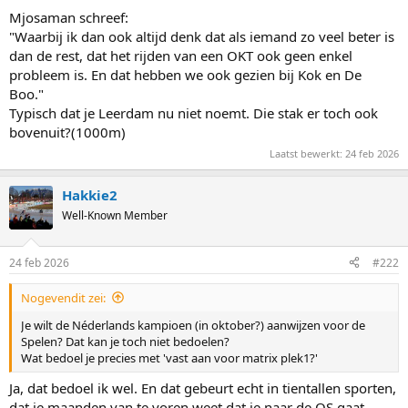
Mjosaman schreef:
"Waarbij ik dan ook altijd denk dat als iemand zo veel beter is
dan de rest, dat het rijden van een OKT ook geen enkel
probleem is. En dat hebben we ook gezien bij Kok en De
Boo."
Typisch dat je Leerdam nu niet noemt. Die stak er toch ook
bovenuit?(1000m)
Laatst bewerkt:
24 feb 2026
Hakkie2
Well-Known Member
24 feb 2026
#222
Nogevendit zei:
Je wilt de Néderlands kampioen (in oktober?) aanwijzen voor de
Spelen? Dat kan je toch niet bedoelen?
Wat bedoel je precies met 'vast aan voor matrix plek1?'
Ja, dat bedoel ik wel. En dat gebeurt echt in tientallen sporten,
dat je maanden van te voren weet dat je naar de OS gaat.