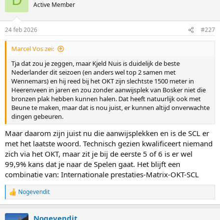
D
Active Member
2002 3 5 0 8
1968 3 3 3 9
24 feb 2026
#227
2006 3 2 4 9
1988 3 2 2 7
Marcel Vos zei:
2010 3 1 3 7
Tja dat zou je zeggen, maar Kjeld Nuis is duidelijk de beste
1980 1 2 1 4
Nederlander dit seizoen (en anders wel top 2 samen met
Wennemars) en hij reed bij het OKT zijn slechtste 1500 meter in
1976 1 1 3 5
Heerenveen in jaren en zou zonder aanwijsplek van Bosker niet die
1992 1 1 2 4
bronzen plak hebben kunnen halen. Dat heeft natuurlijk ook met
1952 0 3 0 3
Beune te maken, maar dat is nou juist, er kunnen altijd onverwachte
dingen gebeuren.
1994 0 1 3 4
1964 0 1 0 1
Maar daarom zijn juist nu die aanwijsplekken en is de SCL er
1960 0 0 1 1
met het laatste woord. Technisch gezien kwalificeert niemand
zich via het OKT, maar zit je bij de eerste 5 of 6 is er wel
1984 0 0 0 0
99,9% kans dat je naar de Spelen gaat. Het blijft een
1956 0 0 0 0
combinatie van: Internationale prestaties-Matrix-OKT-SCL
1948 0 0 0 0
Nogevendit
R
Dus hoezo deugt het systeem niet?
e
a
Nogevendit
c