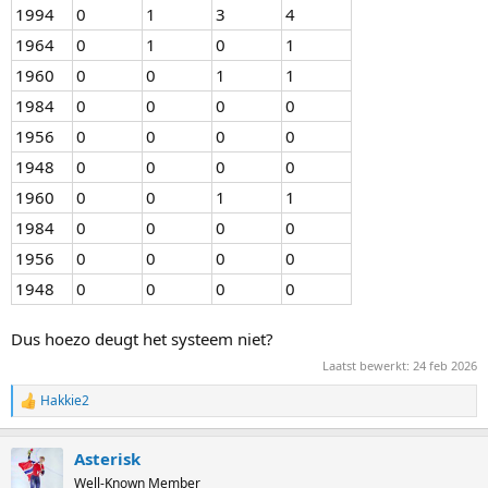
1994
0
1
3
4
1964
0
1
0
1
1960
0
0
1
1
1984
0
0
0
0
1956
0
0
0
0
1948
0
0
0
0
1960
0
0
1
1
1984
0
0
0
0
1956
0
0
0
0
1948
0
0
0
0
Dus hoezo deugt het systeem niet?
Laatst bewerkt:
24 feb 2026
Hakkie2
R
e
a
Asterisk
c
t
Well-Known Member