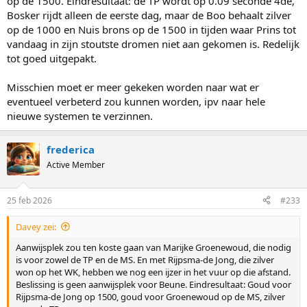
op de 1500. Eindresultaat: de TP wordt op 0.09 seconde 4de,
Bosker rijdt alleen de eerste dag, maar de Boo behaalt zilver
op de 1000 en Nuis brons op de 1500 in tijden waar Prins tot
vandaag in zijn stoutste dromen niet aan gekomen is. Redelijk
tot goed uitgepakt.
Misschien moet er meer gekeken worden naar wat er
eventueel verbeterd zou kunnen worden, ipv naar hele
nieuwe systemen te verzinnen.
frederica
Active Member
25 feb 2026
#233
Davey zei:
Aanwijsplek zou ten koste gaan van Marijke Groenewoud, die nodig
is voor zowel de TP en de MS. En met Rijpsma-de Jong, die zilver
won op het WK, hebben we nog een ijzer in het vuur op die afstand.
Beslissing is geen aanwijsplek voor Beune. Eindresultaat: Goud voor
Rijpsma-de Jong op 1500, goud voor Groenewoud op de MS, zilver