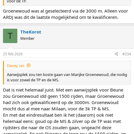
voor de TP.
Groenewoud was al geselecteerd via de 3000 m. Alleen voor
ARDJ was dit de laatste mogelijkheid om te kwalificeren.
TheKorot
T
Member
25 feb 2026
#234
Davey zei:
Aanwijsplek zou ten koste gaan van Marijke Groenewoud, die nodig
is voor zowel de TP en de MS.
Dat is niet helemaal juist. Met een aanwijsplek voor Beune
zou Groenewoud idd geen 1500 rijden, maar Groenewoud
had zich ook gekwalificeerd op de 3000m. Groenewoud
mocht dus al mee naar Milaan, voor de 3k TP & MS.
En met dat eindresultaat ben ik het (daarom) ook niet
helemaal eens: goud op de MS & zilver op de TP was met
rijdsters die naar de OS zouden gaan, ongeacht deze
aanwijsplek. En ook Rijpsma-de Jong zou de 1500 rijden, en