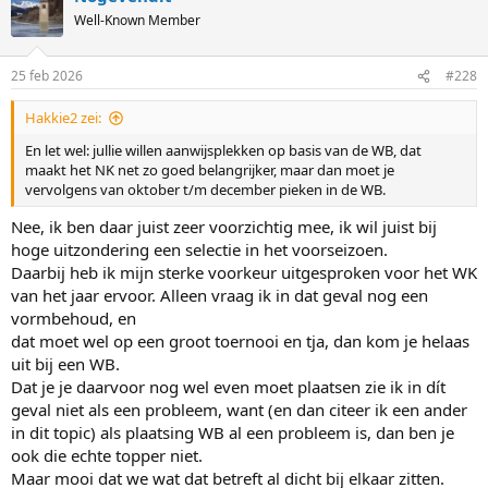
t
Well-Known Member
i
o
n
25 feb 2026
#228
s
:
Hakkie2 zei:
En let wel: jullie willen aanwijsplekken op basis van de WB, dat
maakt het NK net zo goed belangrijker, maar dan moet je
vervolgens van oktober t/m december pieken in de WB.
Nee, ik ben daar juist zeer voorzichtig mee, ik wil juist bij
hoge uitzondering een selectie in het voorseizoen.
Daarbij heb ik mijn sterke voorkeur uitgesproken voor het WK
van het jaar ervoor. Alleen vraag ik in dat geval nog een
vormbehoud, en
dat moet wel op een groot toernooi en tja, dan kom je helaas
uit bij een WB.
Dat je je daarvoor nog wel even moet plaatsen zie ik in dít
geval niet als een probleem, want (en dan citeer ik een ander
in dit topic) als plaatsing WB al een probleem is, dan ben je
ook die echte topper niet.
Maar mooi dat we wat dat betreft al dicht bij elkaar zitten.