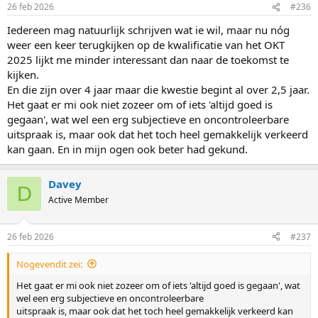
n
26 feb 2026
#236
s
:
Iedereen mag natuurlijk schrijven wat ie wil, maar nu nóg
weer een keer terugkijken op de kwalificatie van het OKT
2025 lijkt me minder interessant dan naar de toekomst te
kijken.
En die zijn over 4 jaar maar die kwestie begint al over 2,5 jaar.
Het gaat er mi ook niet zozeer om of iets 'altijd goed is
gegaan', wat wel een erg subjectieve en oncontroleerbare
uitspraak is, maar ook dat het toch heel gemakkelijk verkeerd
kan gaan. En in mijn ogen ook beter had gekund.
Davey
D
Active Member
26 feb 2026
#237
Nogevendit zei:
Het gaat er mi ook niet zozeer om of iets 'altijd goed is gegaan', wat
wel een erg subjectieve en oncontroleerbare
uitspraak is, maar ook dat het toch heel gemakkelijk verkeerd kan