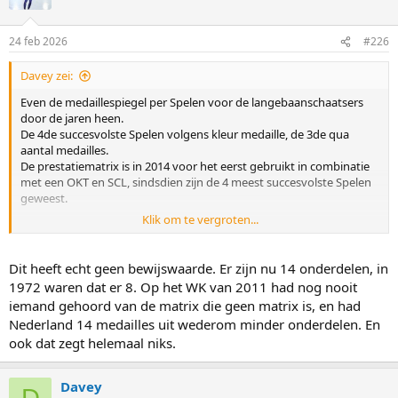
i
o
n
24 feb 2026
#226
s
:
Davey zei:
Even de medaillespiegel per Spelen voor de langebaanschaatsers
door de jaren heen.
De 4de succesvolste Spelen volgens kleur medaille, de 3de qua
aantal medailles.
De prestatiematrix is in 2014 voor het eerst gebruikt in combinatie
met een OKT en SCL, sindsdien zijn de 4 meest succesvolste Spelen
geweest.
Klik om te vergroten...
Jaar G Z B Tot
------------------------------------
Dit heeft echt geen bewijswaarde. Er zijn nu 14 onderdelen, in
2014* 8 7 8 23
1972 waren dat er 8. Op het WK van 2011 had nog nooit
2018* 7 4 5 16
iemand gehoord van de matrix die geen matrix is, en had
2022* 6 4 2 12
Nederland 14 medailles uit wederom minder onderdelen. En
ook dat zegt helemaal niks.
2026* 5 6 2 13
1998 5 4 2 11
Davey
1972 4 3 2 9