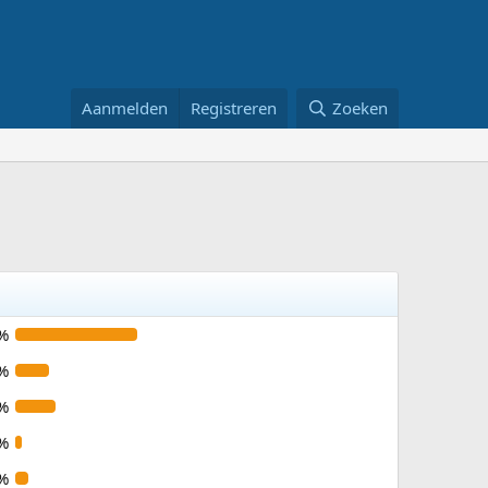
Aanmelden
Registreren
Zoeken
%
%
%
%
%