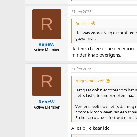
e
a
21 feb 2026
c
R
t
i
Duif zei:
o
n
Het was vooral Ning die profiteerd
s
gewonnen.
:
ReneW
Ik denk dat ze er beiden voord
Active Member
minder knap overigens.
21 feb 2026
R
Nogevendit zei:
Het gaat ook niet zozeer om het me
het is lastig te onderzoeken maar 
ReneW
Verder speelt ook het ijs dat nog 
Active Member
hoorde ik toch weer van een schaat
En het circulatie-effect wat er mind
Alles bij elkaar idd