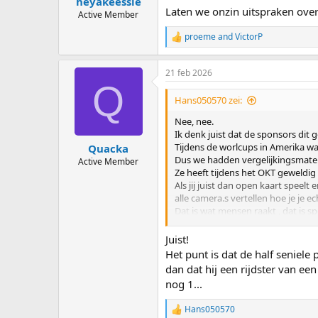
heyakeessie
Laten we onzin uitspraken over 
Active Member
proeme
and
VictorP
R
e
a
21 feb 2026
c
Q
t
i
Hans050570 zei:
o
n
Nee, nee.
s
Ik denk juist dat de sponsors di
:
Tijdens de worlcups in Amerika w
Quacka
Dus we hadden vergelijkingsmater
Active Member
Ze heeft tijdens het OKT geweldi
Als jij juist dan open kaart speelt
alle camera.s vertellen hoe je je ech
Dat is wat mensen raakt , dat is sp
Dat was de beste oplossing gewee
Juist!
Het punt is dat de half seniel
dan dat hij een rijdster van e
nog 1...
Hans050570
R