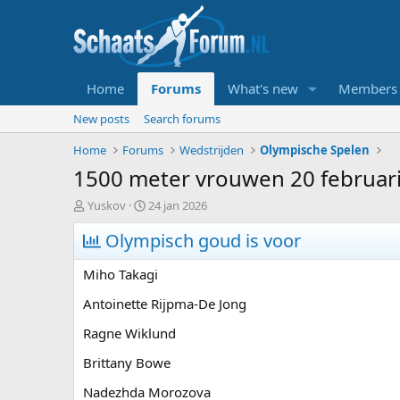
Home
Forums
What's new
Members
New posts
Search forums
Home
Forums
Wedstrijden
Olympische Spelen
1500 meter vrouwen 20 februari
T
S
Yuskov
24 jan 2026
o
t
p
Olympisch goud is voor
a
i
r
c
t
Miho Takagi
s
d
t
a
Antoinette Rijpma-De Jong
a
t
Ragne Wiklund
r
u
t
m
Brittany Bowe
e
r
Nadezhda Morozova