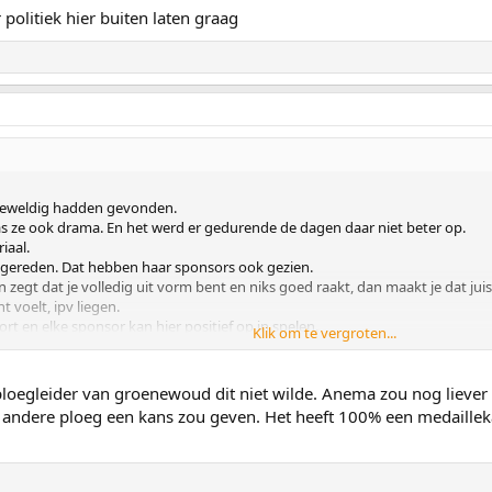
politiek hier buiten laten graag
t geweldig hadden gevonden.
as ze ook drama. En het werd er gedurende de dagen daar niet beter op.
iaal.
g gereden. Dat hebben haar sponsors ook gezien.
 en zegt dat je volledig uit vorm bent en niks goed raakt, dan maakt je dat ju
t voelt, ipv liegen.
ort en elke sponsor kan hier positief op in spelen.
Klik om te vergroten...
st.
e ploegleider van groenewoud dit niet wilde. Anema zou nog lieve
en andere ploeg een kans zou geven. Het heeft 100% een medaillek