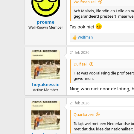
Wolfman zei:
Ach Maltais, Blondin en Lollo en 
gegarandeerd presteert, maar we 
proeme
Tas ook niet
Well-Known Member
Wolfman
R
e
a
21 feb 2026
c
t
i
Duif zei:
o
n
Het was vooral Ning die profiteerd
s
gewonnen.
:
heyakeessie
Ning won niet door de loting, 
Active Member
21 feb 2026
Quacka zei:
Ik kijk wel met een Nederlandse b
met dat d66 idee dat nationaliteit 