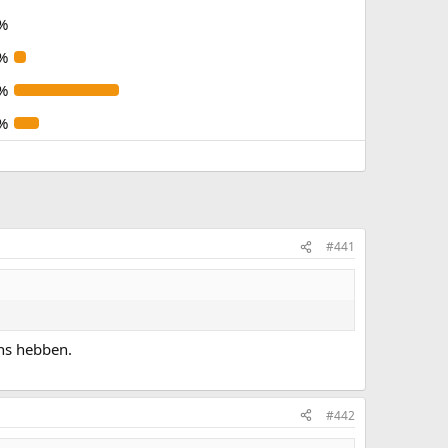
%
%
%
%
#441
ns hebben.
#442