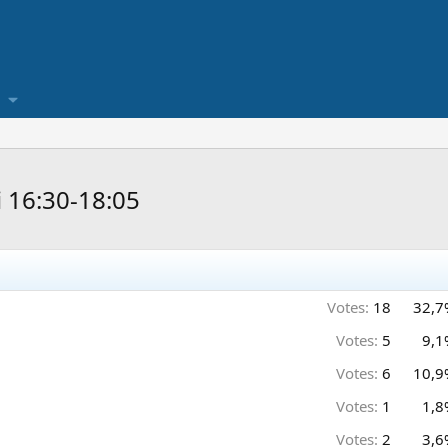
 16:30-18:05
Votes:
18
32,7
Votes:
5
9,1
Votes:
6
10,9
Votes:
1
1,8
Votes:
2
3,6