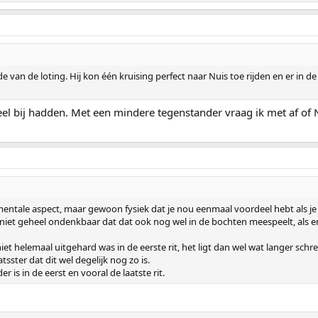
e van de loting. Hij kon één kruising perfect naar Nuis toe rijden en er in
eel bij hadden. Met een mindere tegenstander vraag ik met af of 
ntale aspect, maar gewoon fysiek dat je nou eenmaal voordeel hebt als je ac
niet geheel ondenkbaar dat dat ook nog wel in de bochten meespeelt, als er i
niet helemaal uitgehard was in de eerste rit, het ligt dan wel wat langer sch
sster dat dit wel degelijk nog zo is.
er is in de eerst en vooral de laatste rit.