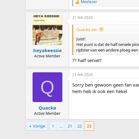
Meelezer
R
e
a
21 feb 2026
c
t
i
Quacka zei:
o
n
Juist!
s
Het punt is dat de half seniele p
:
rijdster van een andere ploeg een
heyakeessie
Active Member
?? half seniel?
21 feb 2026
Q
Sorry ben gewoon geen fan van
hem heb ik ook een hekel
Quacka
Active Member
Vorige
1
…
21
22
23