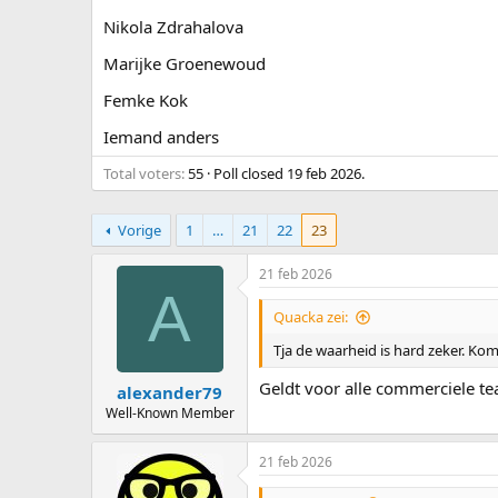
Nikola Zdrahalova
Marijke Groenewoud
Femke Kok
Iemand anders
Total voters
55
Poll closed
19 feb 2026
.
Vorige
1
…
21
22
23
21 feb 2026
A
Quacka zei:
Tja de waarheid is hard zeker. Kom
Geldt voor alle commerciele t
alexander79
Well-Known Member
21 feb 2026