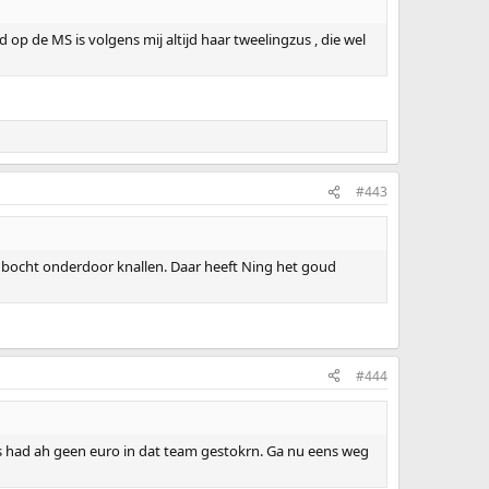
p de MS is volgens mij altijd haar tweelingzus , die wel
#443
 de bocht onderdoor knallen. Daar heeft Ning het goud
#444
rs had ah geen euro in dat team gestokrn. Ga nu eens weg