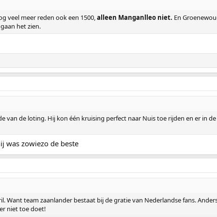
nog veel meer reden ook een 1500,
alleen Manganlleo niet.
En Groenewoud o
gaan het zien.
e van de loting. Hij kon één kruising perfect naar Nuis toe rijden en er in
hij was zowiezo de beste
ril. Want team zaanlander bestaat bij de gratie van Nederlandse fans. Ande
er niet toe doet!