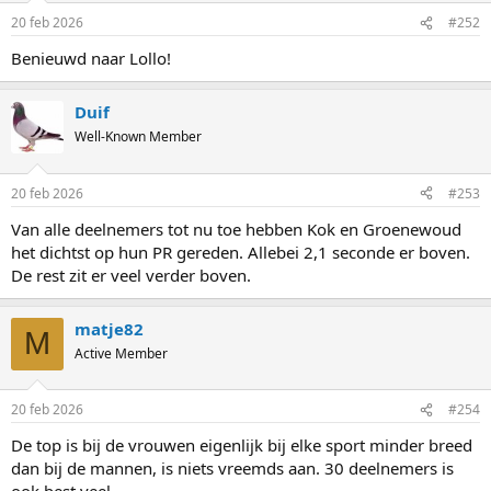
n
20 feb 2026
#252
s
:
Benieuwd naar Lollo!
Duif
Well-Known Member
20 feb 2026
#253
Van alle deelnemers tot nu toe hebben Kok en Groenewoud
het dichtst op hun PR gereden. Allebei 2,1 seconde er boven.
De rest zit er veel verder boven.
matje82
M
Active Member
20 feb 2026
#254
De top is bij de vrouwen eigenlijk bij elke sport minder breed
dan bij de mannen, is niets vreemds aan. 30 deelnemers is