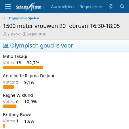
Aanmelden
Registreren
Olympische Spelen
1500 meter vrouwen 20 februari 16:30-18:05
T
S
Yuskov
24 jan 2026
o
t
p
Olympisch goud is voor
a
i
r
c
t
Miho Takagi
s
d
Votes:
18
32,7%
t
a
a
t
r
u
Antoinette Rijpma-De Jong
t
m
Votes:
5
9,1%
e
r
Ragne Wiklund
Votes:
6
10,9%
Brittany Bowe
Votes:
1
1,8%