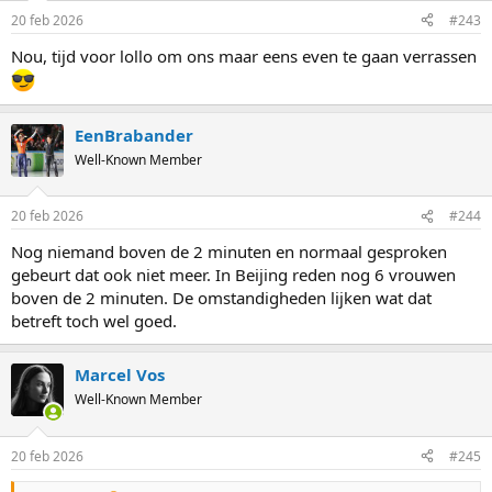
n
20 feb 2026
#243
s
:
Nou, tijd voor lollo om ons maar eens even te gaan verrassen
EenBrabander
Well-Known Member
20 feb 2026
#244
Nog niemand boven de 2 minuten en normaal gesproken
gebeurt dat ook niet meer. In Beijing reden nog 6 vrouwen
boven de 2 minuten. De omstandigheden lijken wat dat
betreft toch wel goed.
Marcel Vos
Well-Known Member
20 feb 2026
#245