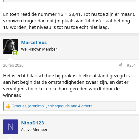
En toen reed de nummer 16 1.58,41. Tot nu toe zijn er maar 6
vrouwen trager dan dat (in plaats van 14 dus). Laat het nog
10 worden, het niveau is tot nu toe echt niet laag.
Marcel Vos
Well-Known Member
20 feb 2026
#251
Het is echt hilarisch hoe bij praktisch elke afstand gezegd is
aan het begin dat de omstandigheden zwaar zijn, en dat er
vervolgens toch kei en keihard gereden wordt door de
winnaar.
Groetjes
,
Jeronimo1
,
chicagodude
and 4 others
R
e
a
NinaD123
c
N
t
Active Member
i
o