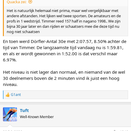
Quacka zei:
Het is natuurlijk helemaal niet prima, maar wel vergelijkbaar met
andere afstanden. Het lijken wel twee sporten. De amateurs en de
profs in 1 wedstrijd. Timmer reed 157 half in nagano 1998.. We zijn
bijna 30 jaar later en dan rijden er schaatsers mee die deze tijd nu
nog niet schaatsen
En toen werd Dörfler-Antal 30e met 2:07.57, 8.50% achter de
tijd van Timmer. De langzaamste tijd vandaag nu is 1:59.81,
en als er wordt gewonnen in 1:52.00 is dat verschil maar
6.97%.
Het niveau is niet lager dan normaal, en niemand van de wel
30 deelnemers boven de 2 minuten vind ik juist een hoog
niveau.
G1ant
R
e
a
Tuft
c
t
Well-Known Member
i
o
n