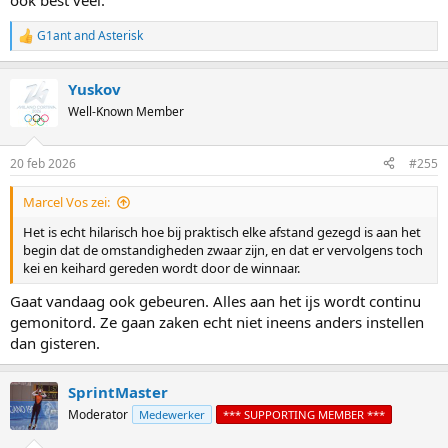
ook best veel.
G1ant
and
Asterisk
R
e
a
Yuskov
c
t
Well-Known Member
i
o
n
20 feb 2026
#255
s
:
Marcel Vos zei:
Het is echt hilarisch hoe bij praktisch elke afstand gezegd is aan het
begin dat de omstandigheden zwaar zijn, en dat er vervolgens toch
kei en keihard gereden wordt door de winnaar.
Gaat vandaag ook gebeuren. Alles aan het ijs wordt continu
gemonitord. Ze gaan zaken echt niet ineens anders instellen
dan gisteren.
SprintMaster
Moderator
Medewerker
*** SUPPORTING MEMBER ***