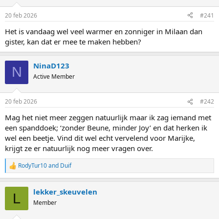
20 feb 2026
#241
Het is vandaag wel veel warmer en zonniger in Milaan dan
gister, kan dat er mee te maken hebben?
NinaD123
N
Active Member
20 feb 2026
#242
Mag het niet meer zeggen natuurlijk maar ik zag iemand met
een spanddoek; ‘zonder Beune, minder Joy’ en dat herken ik
wel een beetje. Vind dit wel echt vervelend voor Marijke,
krijgt ze er natuurlijk nog meer vragen over.
RodyTur10
and
Duif
R
e
a
lekker_skeuvelen
c
L
t
Member
i
o