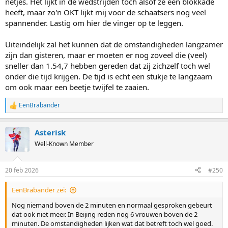
netjes. Het lijkt in de wedstrijden toch alsof ze een blokkade
heeft, maar zo'n OKT lijkt mij voor de schaatsers nog veel
spannender. Lastig om hier de vinger op te leggen.
Uiteindelijk zal het kunnen dat de omstandigheden langzamer
zijn dan gisteren, maar er moeten er nog zoveel die (veel)
sneller dan 1.54,7 hebben gereden dat zij zichzelf toch wel
onder die tijd krijgen. De tijd is echt een stukje te langzaam
om ook maar een beetje twijfel te zaaien.
EenBrabander
R
e
a
Asterisk
c
t
Well-Known Member
i
o
n
20 feb 2026
#250
s
:
EenBrabander zei:
Nog niemand boven de 2 minuten en normaal gesproken gebeurt
dat ook niet meer. In Beijing reden nog 6 vrouwen boven de 2
minuten. De omstandigheden lijken wat dat betreft toch wel goed.