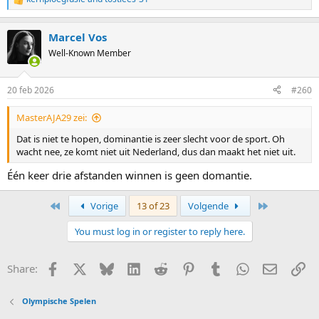
R
e
a
Marcel Vos
c
t
Well-Known Member
i
o
n
20 feb 2026
#260
s
:
MasterAJA29 zei:
Dat is niet te hopen, dominantie is zeer slecht voor de sport. Oh
wacht nee, ze komt niet uit Nederland, dus dan maakt het niet uit.
Één keer drie afstanden winnen is geen domantie.
First
Last
Vorige
13 of 23
Volgende
You must log in or register to reply here.
Facebook
X
Bluesky
LinkedIn
Reddit
Pinterest
Tumblr
WhatsApp
E-mail
Li
Share:
Olympische Spelen