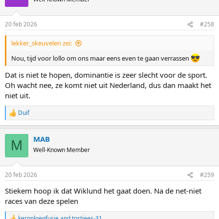
20 feb 2026
#258
lekker_skeuvelen zei:
Nou, tijd voor lollo om ons maar eens even te gaan verrassen
Dat is niet te hopen, dominantie is zeer slecht voor de sport.
Oh wacht nee, ze komt niet uit Nederland, dus dan maakt het
niet uit.
Duif
R
e
a
MAB
c
M
t
Well-Known Member
i
o
n
20 feb 2026
#259
s
:
Stiekem hoop ik dat Wiklund het gaat doen. Na de net-niet
races van deze spelen
kernploegfusie
and
tostiees-31