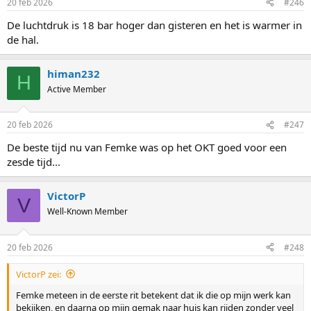
20 feb 2026
#246
s
:
De luchtdruk is 18 bar hoger dan gisteren en het is warmer in
de hal.
himan232
H
Active Member
20 feb 2026
#247
De beste tijd nu van Femke was op het OKT goed voor een
zesde tijd...
VictorP
V
Well-Known Member
20 feb 2026
#248
VictorP zei:
Femke meteen in de eerste rit betekent dat ik die op mijn werk kan
bekijken, en daarna op mijn gemak naar huis kan rijden zonder veel