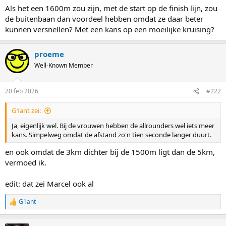
Als het een 1600m zou zijn, met de start op de finish lijn, zou
de buitenbaan dan voordeel hebben omdat ze daar beter
kunnen versnellen? Met een kans op een moeilijke kruising?
proeme
Well-Known Member
20 feb 2026
#222
G1ant zei:
Ja, eigenlijk wel. Bij de vrouwen hebben de allrounders wel iets meer
kans. Simpelweg omdat de afstand zo'n tien seconde langer duurt.
en ook omdat de 3km dichter bij de 1500m ligt dan de 5km,
vermoed ik.
edit: dat zei Marcel ook al
G1ant
R
e
a