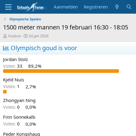
Aanmelden
Registreren
Olympische Spelen
1500 meter mannen 19 februari 16:30 - 18:05
T
S
Yuskov
24 jan 2026
o
t
p
Olympisch goud is voor
a
i
r
c
t
Jordan Stolz
s
d
Votes:
33
89,2%
t
a
a
t
r
u
Kjeld Nuis
t
m
Votes:
1
2,7%
e
r
Zhongyan Ning
Votes:
0
0,0%
Finn Sonnekalb
Votes:
0
0,0%
Peder Kongshaug