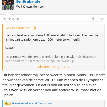
EenBrabander
c
t
Well-Known Member
i
o
n
15 mei 2026
#223
s
:
EenBrabander zei:
Beste schaatsers: win deze 1500 meter alstublieft niet. Herhaal: het
is niet aan te raden om deze 1500 meter te winnen!!!
Want?
De winnaar van de eerste wereldbeker in een Olympisch seizoen
wint nooit de 1500 meter op de spelen. Want kijk:
Klik om te vergroten...
Winnaar Olympisch
Seizoen
Winnaar WB1
Dit bericht schoot mij ineens weer te binnen. Sinds 1992 heeft
goud
de winnaar van de eerste WB 1500m mannen de Olympische
2021/2022
Min-seok Kim
Kjeld Nuis
titel niet gewonnen. En dat is ook dit seizoen zo gebleven:
2017/2018
Denis Yuskov
Kjeld Nuis
Stolz won WB1 en verder ook alle andere WBs, maar niet de
2013/2014
Koen Verweij
Zbigniew Bródka
Spelen.
2009/2010
Shani Davis
Mark Tuitert
fransvanbakel
and
Davosloval
R
2005/2006
Shani Davis
Enrico Fabris