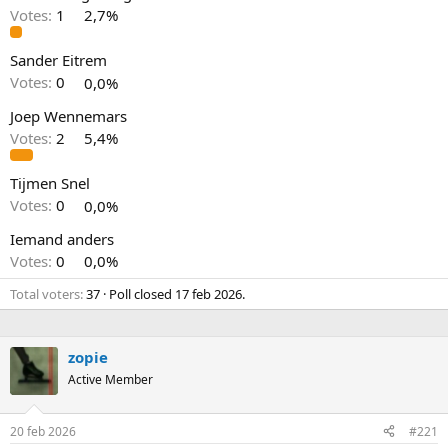
Votes:
1
2,7%
Sander Eitrem
Votes:
0
0,0%
Joep Wennemars
Votes:
2
5,4%
Tijmen Snel
Votes:
0
0,0%
Iemand anders
Votes:
0
0,0%
Total voters
37
Poll closed
17 feb 2026
.
zopie
Active Member
20 feb 2026
#221