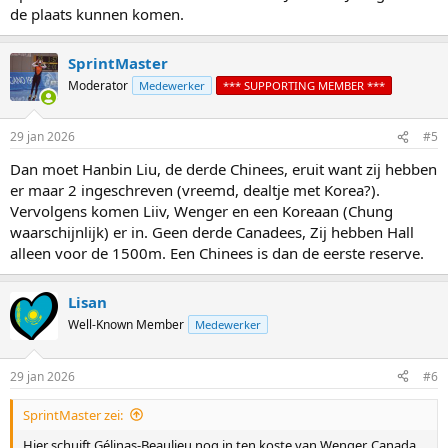
de plaats kunnen komen.
SprintMaster
Moderator
Medewerker
*** SUPPORTING MEMBER ***
29 jan 2026
#5
Dan moet Hanbin Liu, de derde Chinees, eruit want zij hebben
er maar 2 ingeschreven (vreemd, dealtje met Korea?).
Vervolgens komen Liiv, Wenger en een Koreaan (Chung
waarschijnlijk) er in. Geen derde Canadees, Zij hebben Hall
alleen voor de 1500m. Een Chinees is dan de eerste reserve.
Lisan
Well-Known Member
Medewerker
29 jan 2026
#6
SprintMaster zei:
Hier schuift Gélinas-Beaulieu nog in ten koste van Wenger. Canada