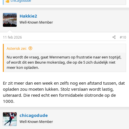
chicagodude
R
e
a
Hakkie2
c
t
Well-Known Member
i
o
n
11 feb 2026
#10
s
:
Asterisk zei:
Nu wordt de vraag, gaat Wennemars op frustratie naar een toptijd,
of wordt dit een Beune mokerslag, die op de 5 zich duidelijk niet
meer kon opladen.
Er zit meer dan een week en zelfs nog een afstand tussen, dat
opladen zou moeten lukken. Stolz verslaan wordt lastig,
uiteraard. Die reed echt een formidabele slotronde op de
1000.
chicagodude
Well-Known Member