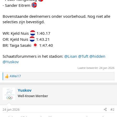
- Sander Eitrem
Bovenstaande deelnemers onder voorbehoud. Nog niet alle
selecties zijn bevestigd.
WR: Kjeld Nuis
1:40.17
OR: Kjeld Nuis
1:43.21
BR: Taiga Sasaki
1:47.40
Schaatsforummers in het stadion:
@Lisan
@Tuft
@hidden
@Yuskov
Laatst bewerkt:
24 jan 2026
AWei17
R
e
a
Yuskov
c
t
Well-Known Member
i
o
n
24 jan 2026
#2
s
: