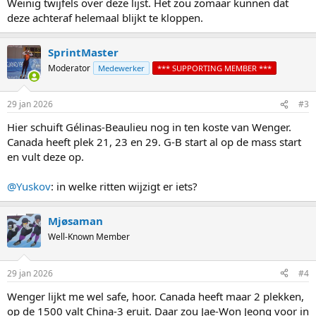
Weinig twijfels over deze lijst. Het zou zomaar kunnen dat
deze achteraf helemaal blijkt te kloppen.
SprintMaster
Moderator
Medewerker
*** SUPPORTING MEMBER ***
29 jan 2026
#3
Hier schuift Gélinas-Beaulieu nog in ten koste van Wenger.
Canada heeft plek 21, 23 en 29. G-B start al op de mass start
en vult deze op.
@Yuskov
: in welke ritten wijzigt er iets?
Mjøsaman
Well-Known Member
29 jan 2026
#4
Wenger lijkt me wel safe, hoor. Canada heeft maar 2 plekken,
op de 1500 valt China-3 eruit. Daar zou Jae-Won Jeong voor in