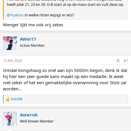
heeft plek 21, 23 en 29. G-B start al op de mass start en vult deze op.
@Yuskov
: in welke ritten wijzigt er iets?
Wenger lijkt me ook vrij zeker.
AWei17
Active Member
10 feb 2026
#7
Omdat Kongshaug zo snel aan zijn 5000m begon, denk ik dat
hij hier een zeer goede kans maakt op een medaille. Ik weet
niet zeker of het een gemakkelijke overwinning voor Stolz zal
worden...
VorstM
R
e
a
Asterisk
c
t
Well-Known Member
i
o