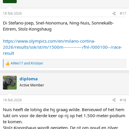
i
o
n
18 feb 2026
#17
s
:
Di Stefano-Joep, Snel-Nonomura, Ning-Nuis, Sonnekalb-
Eitrem, Stolz-Kongshaug
https://www.olympics.com/en/milano-cortina-
2026/results/ssk/st/m/1500m-------------/fnl-/000100--/race-
result
AWei17
and
Kristian
R
e
a
diploma
c
t
Active Member
i
o
n
18 feb 2026
#18
s
:
Nuis heeft de loting die hij graag wilde. Benieuwd of het hem
lukt om voor de derde keer op rij op het 1.500-meter-podium
te komen.
Stolz-Kongshaug wordt genieten. De rit om goud en zilver