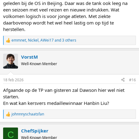
geleden bij de OS in Beijing. Daar was de tank ook leeg na
een seizoen met veel reizen en nieuwe indrukken. Wat
volkomen logisch is voor jonge atleten. Met ziekte
daarbovenop wordt het wel heel lastig om op tijd te
herstellen.
emmnet
,
Nickel
,
AWei17
and 3 others
R
e
a
VorstM
c
t
Well-Known Member
i
o
n
18 feb 2026
#16
s
:
Afgaande op de TP van gisteren zal Dawson hier wel niet
starten.
En wat kan kersvers medaillewinnaar Hanbin Liu?
johnnnyschaatsfan
R
e
a
ChefSpijker
c
C
t
Well-Known Member