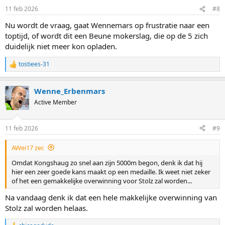
n
11 feb 2026
#8
s
:
Nu wordt de vraag, gaat Wennemars op frustratie naar een
toptijd, of wordt dit een Beune mokerslag, die op de 5 zich
duidelijk niet meer kon opladen.
tostiees-31
R
e
a
Wenne_Erbenmars
c
t
Active Member
i
o
n
11 feb 2026
#9
s
:
AWei17 zei:
Omdat Kongshaug zo snel aan zijn 5000m begon, denk ik dat hij
hier een zeer goede kans maakt op een medaille. Ik weet niet zeker
of het een gemakkelijke overwinning voor Stolz zal worden...
Na vandaag denk ik dat een hele makkelijke overwinning van
Stolz zal worden helaas.