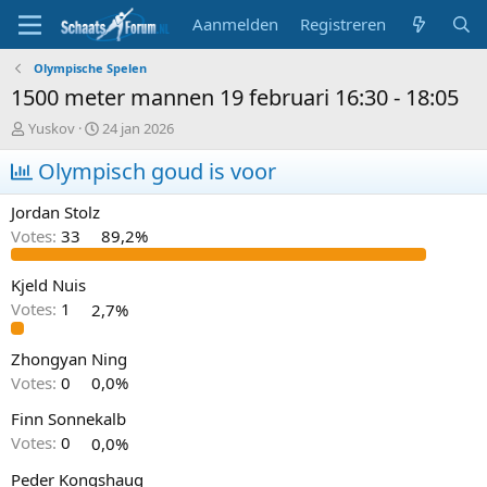
Aanmelden
Registreren
Olympische Spelen
1500 meter mannen 19 februari 16:30 - 18:05
T
S
Yuskov
24 jan 2026
o
t
p
Olympisch goud is voor
a
i
r
c
t
Jordan Stolz
s
d
Votes:
33
89,2%
t
a
a
t
r
u
Kjeld Nuis
t
m
Votes:
1
2,7%
e
r
Zhongyan Ning
Votes:
0
0,0%
Finn Sonnekalb
Votes:
0
0,0%
Peder Kongshaug