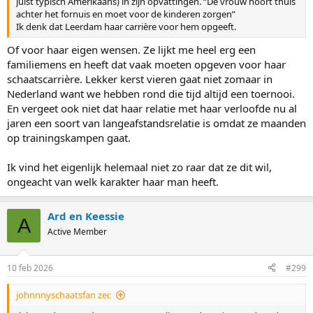
juist typisch Amerikaans) in zijn opvattingen. “De vrouw hoort thuis
achter het fornuis en moet voor de kinderen zorgen”
Ik denk dat Leerdam haar carrière voor hem opgeeft.
Of voor haar eigen wensen. Ze lijkt me heel erg een
familiemens en heeft dat vaak moeten opgeven voor haar
schaatscarrière. Lekker kerst vieren gaat niet zomaar in
Nederland want we hebben rond die tijd altijd een toernooi.
En vergeet ook niet dat haar relatie met haar verloofde nu al
jaren een soort van langeafstandsrelatie is omdat ze maanden
op trainingskampen gaat.
Ik vind het eigenlijk helemaal niet zo raar dat ze dit wil,
ongeacht van welk karakter haar man heeft.
Ard en Keessie
A
Active Member
10 feb 2026
#299
johnnnyschaatsfan zei: