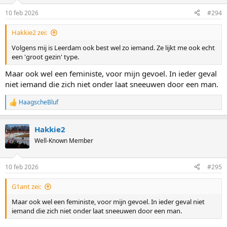
o
n
10 feb 2026
#294
s
:
Hakkie2 zei:
Volgens mij is Leerdam ook best wel zo iemand. Ze lijkt me ook echt
een 'groot gezin' type.
Maar ook wel een feministe, voor mijn gevoel. In ieder geval
niet iemand die zich niet onder laat sneeuwen door een man.
HaagscheBluf
R
e
a
Hakkie2
c
t
Well-Known Member
i
o
n
10 feb 2026
#295
s
:
G1ant zei:
Maar ook wel een feministe, voor mijn gevoel. In ieder geval niet
iemand die zich niet onder laat sneeuwen door een man.