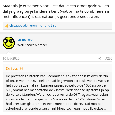
Maar als je er samen voor kiest dat je een groot gezin wil en
dat je graag bij je kinderen bent (wat prima te combineren is
met influencen) is dat natuurlijk geen ondersneeuwen.
chicagodude
,
Jeronimo1
and
Lisan
R
e
a
proeme
c
t
Well-Known Member
i
o
n
10 feb 2026
#296
s
:
Duif zei:
De prestaties gisteren van Leerdam en Kok zeggen niks over de zin
of onzin van het OKT. Beiden had je gewoon op basis van de WB's in
het voorseizoen al aan kunnen wijzen. Zowel op de 1000 als op de
500, omdat het met afstand de 2 beste Nederlandse rijdsters zijn op
de korte afstanden. Waren echt de keiharde OKT regels, waar velen
voorstander van zijn gevolgd ( "gewoon de nrs 1-2-3 sturen") dan
had Leerdam gisteren niet eens mee mogen doen. Had met aan
zekerheid grenzende waarschijnlijkheid toch een medaille gekost.