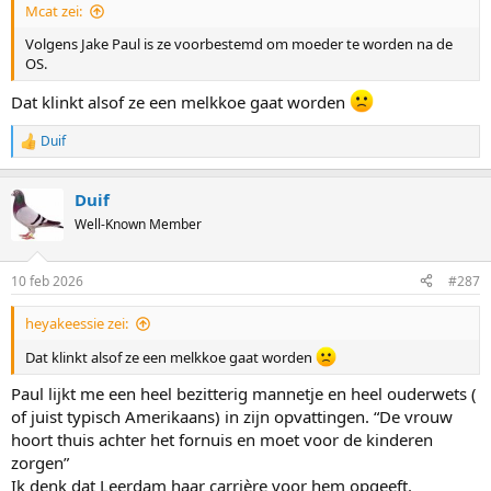
Mcat zei:
Volgens Jake Paul is ze voorbestemd om moeder te worden na de
OS.
Dat klinkt alsof ze een melkkoe gaat worden
Duif
R
e
a
Duif
c
t
Well-Known Member
i
o
n
10 feb 2026
#287
s
:
heyakeessie zei:
Dat klinkt alsof ze een melkkoe gaat worden
Paul lijkt me een heel bezitterig mannetje en heel ouderwets (
of juist typisch Amerikaans) in zijn opvattingen. “De vrouw
hoort thuis achter het fornuis en moet voor de kinderen
zorgen”
Ik denk dat Leerdam haar carrière voor hem opgeeft.