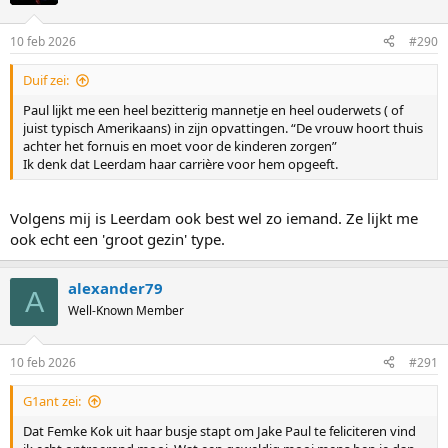
10 feb 2026
#290
Duif zei:
Paul lijkt me een heel bezitterig mannetje en heel ouderwets ( of
juist typisch Amerikaans) in zijn opvattingen. “De vrouw hoort thuis
achter het fornuis en moet voor de kinderen zorgen”
Ik denk dat Leerdam haar carrière voor hem opgeeft.
Volgens mij is Leerdam ook best wel zo iemand. Ze lijkt me
ook echt een 'groot gezin' type.
alexander79
A
Well-Known Member
10 feb 2026
#291
G1ant zei:
Dat Femke Kok uit haar busje stapt om Jake Paul te feliciteren vind