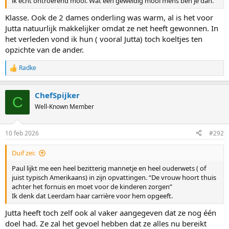
ik echt ontroerend mooi. Wat een geweldig mooi mens ben je dan.
Klasse. Ook de 2 dames onderling was warm, al is het voor
Jutta natuurlijk makkelijker omdat ze net heeft gewonnen. In
het verleden vond ik hun ( vooral Jutta) toch koeltjes ten
opzichte van de ander.
Radke
R
e
a
ChefSpijker
c
C
t
Well-Known Member
i
o
n
10 feb 2026
#292
s
:
Duif zei:
Paul lijkt me een heel bezitterig mannetje en heel ouderwets ( of
juist typisch Amerikaans) in zijn opvattingen. “De vrouw hoort thuis
achter het fornuis en moet voor de kinderen zorgen”
Ik denk dat Leerdam haar carrière voor hem opgeeft.
Jutta heeft toch zelf ook al vaker aangegeven dat ze nog één
doel had. Ze zal het gevoel hebben dat ze alles nu bereikt