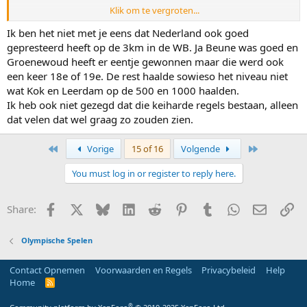
Klik om te vergroten...
Ik ben niet per se voor of tegen het OKT. Ik verbaas me er wel over
hoe snel mensen zijn met oordelen.
Ik ben het niet met je eens dat Nederland ook goed
gepresteerd heeft op de 3km in de WB. Ja Beune was goed en
Overigens: de "keiharde regels" die jij noemt bestaan helemaal niet.
Groenewoud heeft er eentje gewonnen maar die werd ook
De OKT-regels bevatten ten eerste een matrix vanwege het
een keer 18e of 19e. De rest haalde sowieso het niveau niet
maximum van 9 en ten tweede de mogelijkheid schaatsers aan te
wat Kok en Leerdam op de 500 en 1000 haalden.
wijzen bij calamiteiten. De aanwijziging is dus keurig volgens de
Ik heb ook niet gezegd dat die keiharde regels bestaan, alleen
"keiharde" regels gegaan en "had hier niet mogen starten" geldt
alleen als de selectiecommissie die regels op hele onlogische wijze
dat velen dat wel graag zo zouden zien.
gevolgd had.
First
Last
Vorige
15 of 16
Volgende
You must log in or register to reply here.
Facebook
X
Bluesky
LinkedIn
Reddit
Pinterest
Tumblr
WhatsApp
E-mail
Li
Share:
Olympische Spelen
Contact Opnemen
Voorwaarden en Regels
Privacybeleid
Help
Home
R
S
S
®