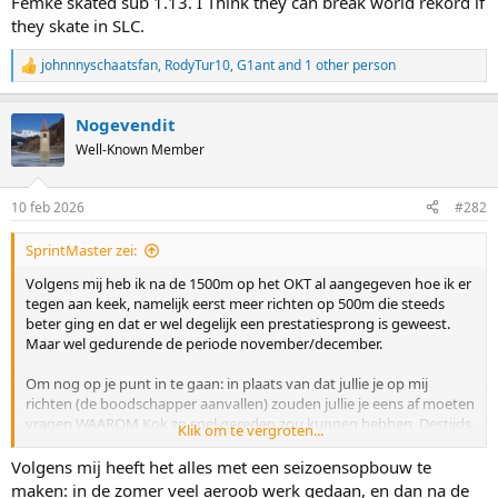
Femke skated sub 1.13. I Think they can break world rekord if
they skate in SLC.
johnnnyschaatsfan
,
RodyTur10
,
G1ant
and 1 other person
R
e
a
Nogevendit
c
t
Well-Known Member
i
o
n
10 feb 2026
#282
s
:
SprintMaster zei:
Volgens mij heb ik na de 1500m op het OKT al aangegeven hoe ik er
tegen aan keek, namelijk eerst meer richten op 500m die steeds
beter ging en dat er wel degelijk een prestatiesprong is geweest.
Maar wel gedurende de periode november/december.
Om nog op je punt in te gaan: in plaats van dat jullie je op mij
richten (de boodschapper aanvallen) zouden jullie je eens af moeten
vragen WAAROM Kok zo snel gereden zou kunnen hebben. Destijds
Klik om te vergroten...
heb ik netjes gevraagd of er innovaties in het spel waren (nieuwe
ijzers/ nieuwe pakken) maar daar was toen geen sprake van. Dus
Volgens mij heeft het alles met een seizoensopbouw te
waarom zou mijn mening dan veranderen?
maken: in de zomer veel aeroob werk gedaan, en dan na de