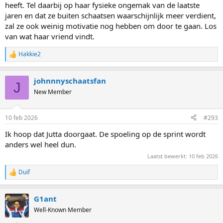
heeft. Tel daarbij op haar fysieke ongemak van de laatste
jaren en dat ze buiten schaatsen waarschijnlijk meer verdient,
zal ze ook weinig motivatie nog hebben om door te gaan. Los
van wat haar vriend vindt.
Hakkie2
R
e
a
johnnnyschaatsfan
c
J
t
New Member
i
o
n
10 feb 2026
#293
s
:
Ik hoop dat Jutta doorgaat. De spoeling op de sprint wordt
anders wel heel dun.
Laatst bewerkt:
10 feb 2026
Duif
R
e
a
G1ant
c
t
Well-Known Member
i