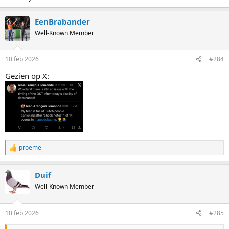
EenBrabander
Well-Known Member
10 feb 2026
#284
Gezien op X:
proeme
R
e
a
Duif
c
t
Well-Known Member
i
o
n
10 feb 2026
#285
s
: