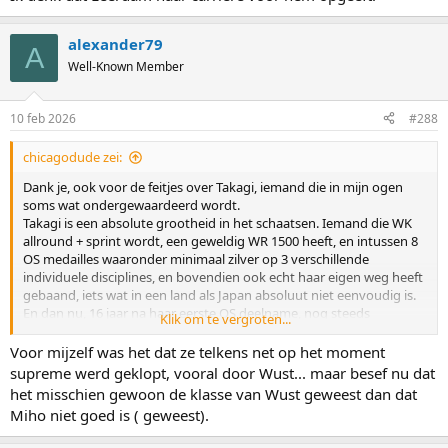
alexander79
A
Well-Known Member
10 feb 2026
#288
chicagodude zei:
Dank je, ook voor de feitjes over Takagi, iemand die in mijn ogen
soms wat ondergewaardeerd wordt.
Takagi is een absolute grootheid in het schaatsen. Iemand die WK
allround + sprint wordt, een geweldig WR 1500 heeft, en intussen 8
OS medailles waaronder minimaal zilver op 3 verschillende
individuele disciplines, en bovendien ook echt haar eigen weg heeft
gebaand, iets wat in een land als Japan absoluut niet eenvoudig is.
En dan nu, 16 jaar na haar eerste OS deelname, nog steeds
Klik om te vergroten...
medailles winnen.
Voor mijzelf was het dat ze telkens net op het moment
Er wordt toch best regelmatig wat meesmuilend over Takagi
supreme werd geklopt, vooral door Wust... maar besef nu dat
gedaan, maar ze heeft echt een waanzinnige carriere. En dat ze
het misschien gewoon de klasse van Wust geweest dan dat
misschien nog wel meer had 'moeten' winnen, ach was het maar zo
Miho niet goed is ( geweest).
makkelijk allemaal. Hetzelfde kun je exact hetzelfde zeggen over
andere grootheden als Kramer, Davis, Niemann, Klassen, Friesinger,