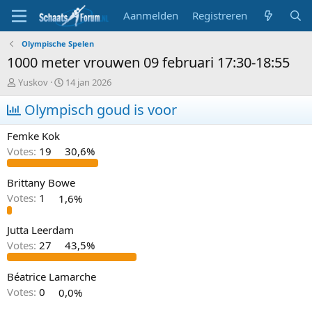
Aanmelden
Registreren
Olympische Spelen
1000 meter vrouwen 09 februari 17:30-18:55
T
S
Yuskov
14 jan 2026
o
t
p
Olympisch goud is voor
a
i
r
c
t
Femke Kok
s
d
Votes:
19
30,6%
t
a
a
t
r
u
Brittany Bowe
t
m
Votes:
1
1,6%
e
r
Jutta Leerdam
Votes:
27
43,5%
Béatrice Lamarche
Votes:
0
0,0%