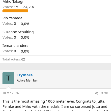
Miho Takagi
Votes:
15
24,2%
Rio Yamada
Votes:
0
0,0%
Suzanne Schulting
Votes:
0
0,0%
Iemand anders
Votes:
0
0,0%
Total voters
62
Trymare
T
Active Member
10 feb 2026
#281
This is the most amazing 1000 meter ever. Congrats to Jutta,
Femke and Miho with the medals. I am so surprised Jutta and