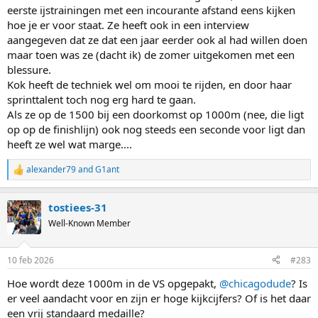
eerste ijstrainingen met een incourante afstand eens kijken
hoe je er voor staat. Ze heeft ook in een interview
aangegeven dat ze dat een jaar eerder ook al had willen doen
maar toen was ze (dacht ik) de zomer uitgekomen met een
blessure.
Kok heeft de techniek wel om mooi te rijden, en door haar
sprinttalent toch nog erg hard te gaan.
Als ze op de 1500 bij een doorkomst op 1000m (nee, die ligt
op op de finishlijn) ook nog steeds een seconde voor ligt dan
heeft ze wel wat marge....
alexander79
and
G1ant
R
e
a
tostiees-31
c
t
Well-Known Member
i
o
n
10 feb 2026
#283
s
:
Hoe wordt deze 1000m in de VS opgepakt,
@chicagodude
? Is
er veel aandacht voor en zijn er hoge kijkcijfers? Of is het daar
een vrij standaard medaille?