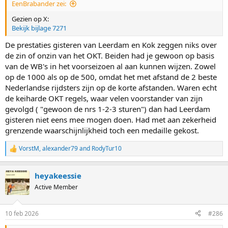
EenBrabander zei:
Gezien op X:
Bekijk bijlage 7271
De prestaties gisteren van Leerdam en Kok zeggen niks over
de zin of onzin van het OKT. Beiden had je gewoon op basis
van de WB's in het voorseizoen al aan kunnen wijzen. Zowel
op de 1000 als op de 500, omdat het met afstand de 2 beste
Nederlandse rijdsters zijn op de korte afstanden. Waren echt
de keiharde OKT regels, waar velen voorstander van zijn
gevolgd ( "gewoon de nrs 1-2-3 sturen") dan had Leerdam
gisteren niet eens mee mogen doen. Had met aan zekerheid
grenzende waarschijnlijkheid toch een medaille gekost.
VorstM
,
alexander79
and
RodyTur10
R
e
a
heyakeessie
c
t
Active Member
i
o
n
10 feb 2026
#286
s
: