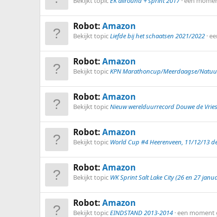
Bekijkt topic
EK allround + sprint 2017
een momen
Robot:
Amazon
Bekijkt topic
Liefde bij het schaatsen 2021/2022
ee
Robot:
Amazon
Bekijkt topic
KPN Marathoncup/Meerdaagse/Natuuri
Robot:
Amazon
Bekijkt topic
Nieuw werelduurrecord Douwe de Vries
Robot:
Amazon
Bekijkt topic
World Cup #4 Heerenveen, 11/12/13 d
Robot:
Amazon
Bekijkt topic
WK Sprint Salt Lake City (26 en 27 janua
Robot:
Amazon
Bekijkt topic
EINDSTAND 2013-2014
een moment 