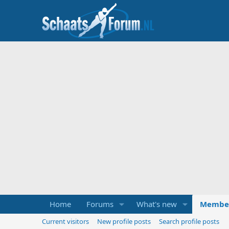
Home
Forums
What's new
Membe
Current visitors
New profile posts
Search profile posts