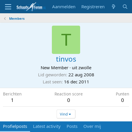
Aanmelden
Registreren
Members
T
tinvos
New Member
·
uit
zwolle
Lid geworden
22 aug 2008
Last seen
16 dec 2011
Berichten
Reaction score
Punten
1
0
0
Vind
Profielposts
Latest activity
Posts
Over mij