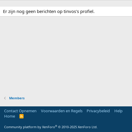
Er zijn nog geen berichten op tinvos's profiel.
Members
Contact Opnemen
Voorwaarden en Regels
Privacybeleid
Help
Home
R
S
S
®
Community platform by XenForo
© 2010-2025 XenForo Ltd.