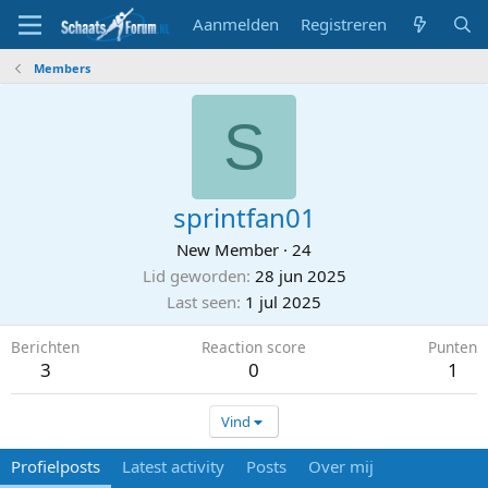
Aanmelden
Registreren
Members
S
sprintfan01
New Member
·
24
Lid geworden
28 jun 2025
Last seen
1 jul 2025
Berichten
Reaction score
Punten
3
0
1
Vind
Profielposts
Latest activity
Posts
Over mij