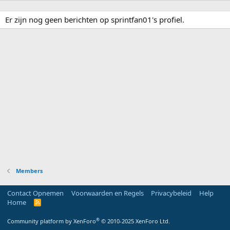
Er zijn nog geen berichten op sprintfan01's profiel.
Members
Contact Opnemen
Voorwaarden en Regels
Privacybeleid
Help
Home
R
S
S
®
Community platform by XenForo
© 2010-2025 XenForo Ltd.