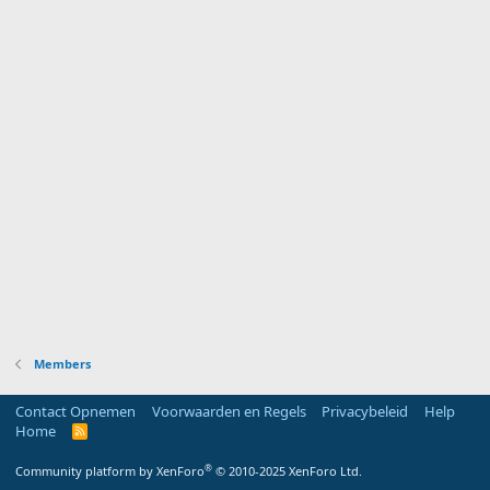
Members
Contact Opnemen
Voorwaarden en Regels
Privacybeleid
Help
Home
R
S
S
®
Community platform by XenForo
© 2010-2025 XenForo Ltd.