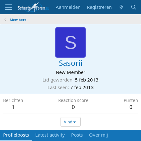
Aanmelden
Registreren
Members
S
Sasorii
New Member
Lid geworden
5 feb 2013
Last seen
7 feb 2013
Berichten
Reaction score
Punten
1
0
0
Vind
Profielposts
Latest activity
Posts
Over mij