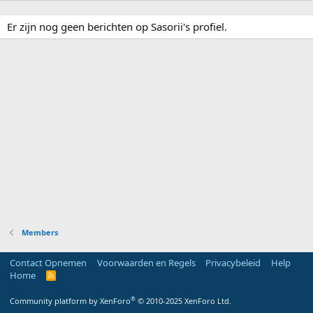
Er zijn nog geen berichten op Sasorii's profiel.
Members
Contact Opnemen
Voorwaarden en Regels
Privacybeleid
Help
Home
R
S
S
®
Community platform by XenForo
© 2010-2025 XenForo Ltd.