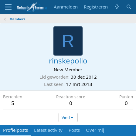
Aanmelden
Registreren
Members
R
rinskepollo
New Member
Lid geworden
30 dec 2012
Last seen
17 mrt 2013
Berichten
Reaction score
Punten
5
0
0
Vind
Profielposts
Latest activity
Posts
Over mij