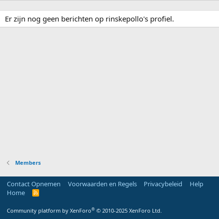
Er zijn nog geen berichten op rinskepollo's profiel.
Members
Contact Opnemen
Voorwaarden en Regels
Privacybeleid
Help
Home
R
S
S
®
Community platform by XenForo
© 2010-2025 XenForo Ltd.