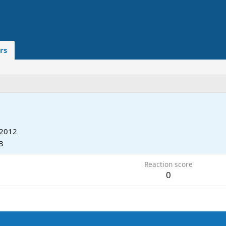
rs
 2012
3
Reaction score
0