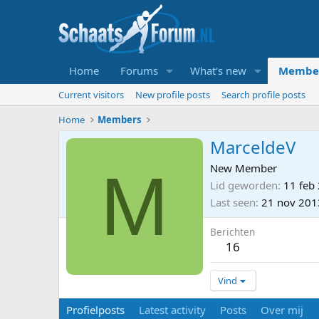
Home
Forums
What's new
Membe
Current visitors
New profile posts
Search profile posts
Home
Members
MarceldeV
M
New Member
Lid geworden
11 feb
Last seen
21 nov 201
Berichten
16
Vind
Profielposts
Latest activity
Posts
Over mij