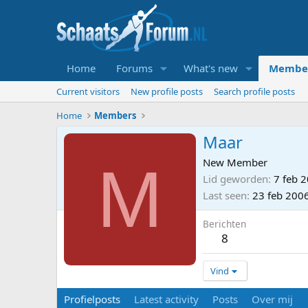
Home
Forums
What's new
Membe
Current visitors
New profile posts
Search profile posts
Home
Members
Maar
M
New Member
Lid geworden
7 feb 
Last seen
23 feb 200
Berichten
8
Vind
Profielposts
Latest activity
Posts
Over mij