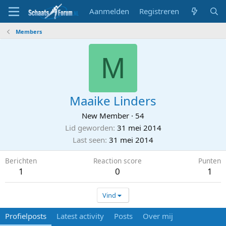
Aanmelden
Registreren
Members
M
Maaike Linders
New Member
·
54
Lid geworden
31 mei 2014
Last seen
31 mei 2014
Berichten
Reaction score
Punten
1
0
1
Vind
Profielposts
Latest activity
Posts
Over mij