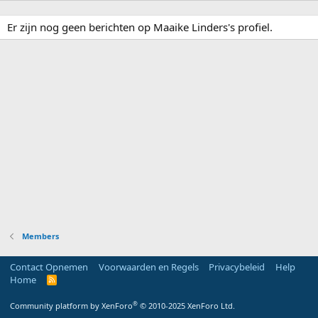
Er zijn nog geen berichten op Maaike Linders's profiel.
Members
Contact Opnemen
Voorwaarden en Regels
Privacybeleid
Help
Home
R
S
S
®
Community platform by XenForo
© 2010-2025 XenForo Ltd.