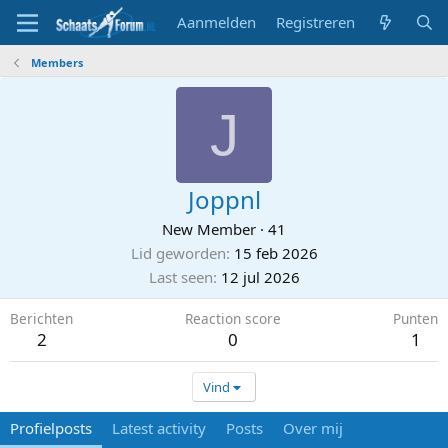
Aanmelden
Registreren
Members
J
Joppnl
New Member
·
41
Lid geworden
15 feb 2026
Last seen
12 jul 2026
Berichten
Reaction score
Punten
2
0
1
Vind
Profielposts
Latest activity
Posts
Over mij