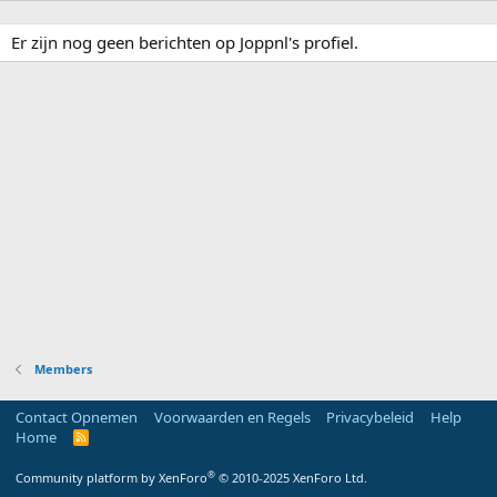
Er zijn nog geen berichten op Joppnl's profiel.
Members
Contact Opnemen
Voorwaarden en Regels
Privacybeleid
Help
Home
R
S
S
®
Community platform by XenForo
© 2010-2025 XenForo Ltd.