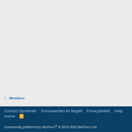
Members
Contact Opnemen
Voorwaarden en Regels
Privacybeleid
Help
Home
R
S
S
®
Community platform by XenForo
© 2010-2025 XenForo Ltd.