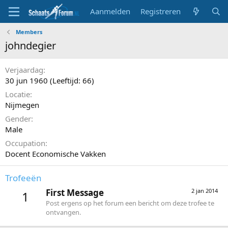
Aanmelden
Registreren
Members
johndegier
Verjaardag
30 jun 1960 (Leeftijd: 66)
Locatie
Nijmegen
Gender
Male
Occupation
Docent Economische Vakken
Trofeeën
First Message
2 jan 2014
1
Post ergens op het forum een bericht om deze trofee te
ontvangen.