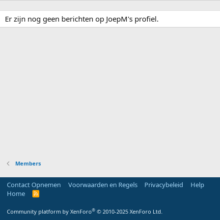
Er zijn nog geen berichten op JoepM's profiel.
Members
Contact Opnemen
Voorwaarden en Regels
Privacybeleid
Help
Home
R
S
S
®
Community platform by XenForo
© 2010-2025 XenForo Ltd.