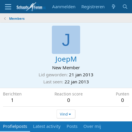
Aanmelden
Registreren
Members
J
JoepM
New Member
Lid geworden
21 jan 2013
Last seen
22 jan 2013
Berichten
Reaction score
Punten
1
0
0
Vind
Profielposts
Latest activity
Posts
Over mij