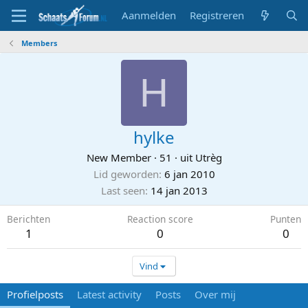
Aanmelden
Registreren
Members
H
hylke
New Member
·
51
·
uit
Utrèg
Lid geworden
6 jan 2010
Last seen
14 jan 2013
Berichten
Reaction score
Punten
1
0
0
Vind
Profielposts
Latest activity
Posts
Over mij