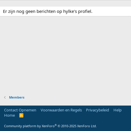
Er zijn nog geen berichten op hylke's profiel.
Members
Contact Opnemen
Voorwaarden en Regels
Privacybeleid
Help
Home
R
S
S
®
Community platform by XenForo
© 2010-2025 XenForo Ltd.