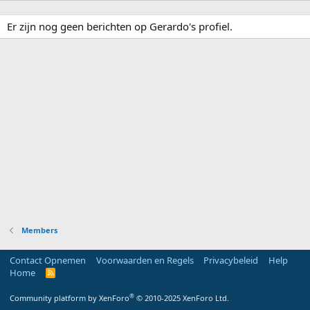
Er zijn nog geen berichten op Gerardo's profiel.
Members
Contact Opnemen
Voorwaarden en Regels
Privacybeleid
Help
Home
R
S
S
®
Community platform by XenForo
© 2010-2025 XenForo Ltd.