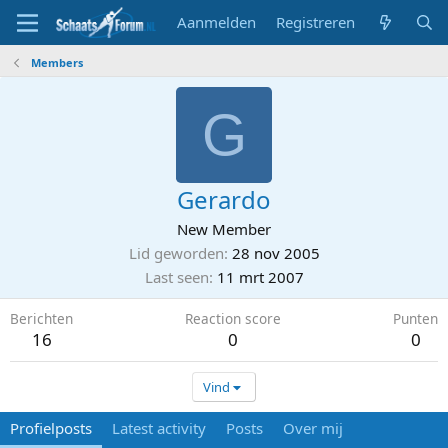
Aanmelden
Registreren
Members
G
Gerardo
New Member
Lid geworden
28 nov 2005
Last seen
11 mrt 2007
Berichten
Reaction score
Punten
16
0
0
Vind
Profielposts
Latest activity
Posts
Over mij