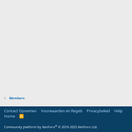
Members
Contact Opnemen
Voorwaarden en Regels
Privacybeleid
Help
Home
R
S
S
®
Community platform by XenForo
© 2010-2025 XenForo Ltd.