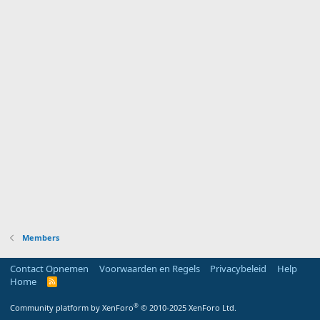
Members
Contact Opnemen
Voorwaarden en Regels
Privacybeleid
Help
Home
R
S
S
®
Community platform by XenForo
© 2010-2025 XenForo Ltd.