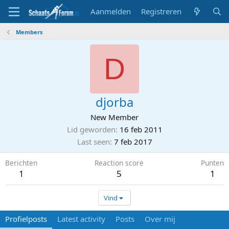
Aanmelden
Registreren
Members
D
djorba
New Member
Lid geworden
16 feb 2011
Last seen
7 feb 2017
Berichten
Reaction score
Punten
1
5
1
Vind
Profielposts
Latest activity
Posts
Over mij