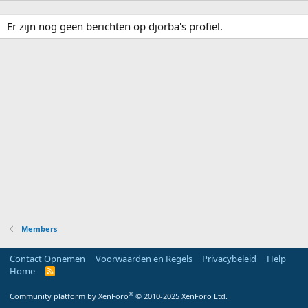
Er zijn nog geen berichten op djorba's profiel.
Members
Contact Opnemen
Voorwaarden en Regels
Privacybeleid
Help
Home
R
S
S
®
Community platform by XenForo
© 2010-2025 XenForo Ltd.